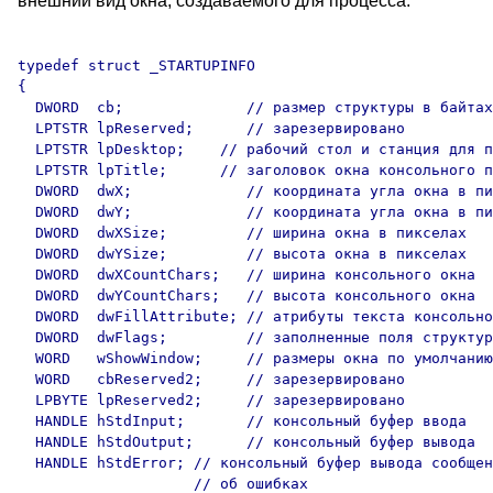
внешний вид окна, создаваемого для процесса:
typedef struct _STARTUPINFO 

{  

  DWORD  cb;              // размер структуры в байтах

  LPTSTR lpReserved;      // зарезервировано

  LPTSTR lpDesktop;    // рабочий стол и станция для п
  LPTSTR lpTitle;      // заголовок окна консольного п
  DWORD  dwX;             // координата угла окна в пи
  DWORD  dwY;             // координата угла окна в пи
  DWORD  dwXSize;         // ширина окна в пикселах

  DWORD  dwYSize;         // высота окна в пикселах

  DWORD  dwXCountChars;   // ширина консольного окна

  DWORD  dwYCountChars;   // высота консольного окна

  DWORD  dwFillAttribute; // атрибуты текста консольно
  DWORD  dwFlags;         // заполненные поля структур
  WORD   wShowWindow;     // размеры окна по умолчанию

  WORD   cbReserved2;     // зарезервировано

  LPBYTE lpReserved2;     // зарезервировано

  HANDLE hStdInput;       // консольный буфер ввода

  HANDLE hStdOutput;      // консольный буфер вывода

  HANDLE hStdError; // консольный буфер вывода сообщен
                    // об ошибках
