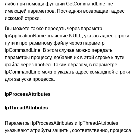
либо при помощи функции GetCommandLine, не
имеющей параметров. Последняя возвращает адрес
искомой строки.
Вы можете также передать через параметр
lpApplicationName значение NULL, указав адрес строки
пути к программному файлу через параметр
lpCommandLine. В этом случае можно передать
параметры процессу, добавив их в этой строке к пути
файла через пробел. Таким образом, в параметре
lpCommandLine можно указать адрес командной строки
для запуска процесса.
lpProcessAttributes
lpThreadAttributes
Параметры lpProcessAttributes и lpThreadAttributes
указывают атрибуты защиты, соответвтвенно, процесса