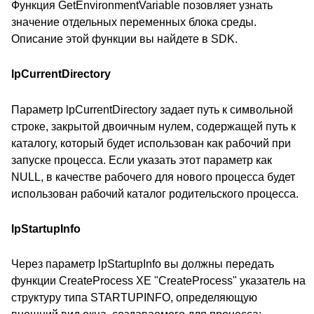
Функция GetEnvironmentVariable позовляет узнать
значение отдельных переменных блока среды.
Описание этой функции вы найдете в SDK.
lpCurrentDirectory
Параметр lpCurrentDirectory задает путь к символьной
строке, закрытой двоичным нулем, содержащей путь к
каталогу, который будет использован как рабочий при
запуске процесса. Если указать этот параметр как
NULL, в качестве рабочего для нового процесса будет
использован рабочий каталог родительского процесса.
lpStartupInfo
Через параметр lpStartupInfo вы должны передать
функции CreateProcess XE "CreateProcess" указатель на
структуру типа STARTUPINFO, определяющую