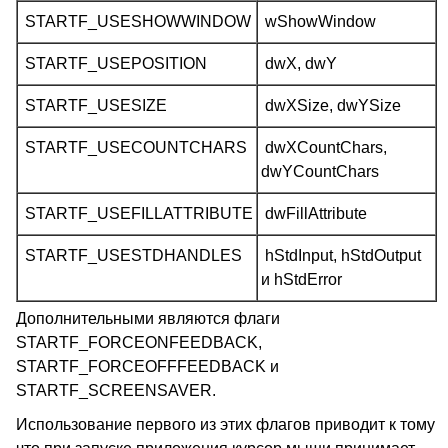
STARTF_USESHOWWINDOW
wShowWindow
STARTF_USEPOSITION
dwX, dwY
STARTF_USESIZE
dwXSize, dwYSize
STARTF_USECOUNTCHARS
dwXCountChars,
dwYCountChars
STARTF_USEFILLATTRIBUTE
dwFillAttribute
STARTF_USESTDHANDLES
hStdInput, hStdOutput
и hStdError
Дополнительными являются флаги
STARTF_FORCEONFEEDBACK,
STARTF_FORCEOFFFEEDBACK и
STARTF_SCREENSAVER.
Использование первого из этих флагов приводит к тому