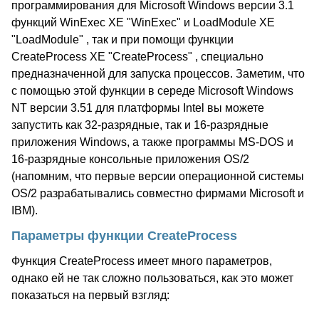
программирования для Microsoft Windows версии 3.1
функций WinExec XE "WinExec" и LoadModule XE
"LoadModule" , так и при помощи функции
CreateProcess XE "CreateProcess" , специально
предназначенной для запуска процессов. Заметим, что
с помощью этой функции в середе Microsoft Windows
NT версии 3.51 для платформы Intel вы можете
запустить как 32-разрядные, так и 16-разрядные
приложения Windows, а также программы MS-DOS и
16-разрядные консольные приложения OS/2
(напомним, что первые версии операционной системы
OS/2 разрабатывались совместно фирмами Microsoft и
IBM).
Параметры функции CreateProcess
Функция CreateProcess имеет много параметров,
однако ей не так сложно пользоваться, как это может
показаться на первый взгляд: