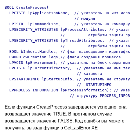
BOOL CreateProcess(

  LPCTSTR lpApplicationName,  // указатель на имя испо
                              // модуля 

  LPTSTR  lpCommandLine,      // указатель на командну
  LPSECURITY_ATTRIBUTES lpProcessAttributes, // указат
                        //          атрибуты защиты пр
  LPSECURITY_ATTRIBUTES lpThreadAttributes,  // указат
                        //          атрибуты защиты за
  BOOL bInheritHandles, // флаг наследования идентифик
  DWORD dwCreationFlags,// флаги создания процесса 

  LPVOID lpEnvironment, // указатель на блок среды вып
  LPCTSTR lpCurrentDirectory,  // указатель на имя тек
                               // каталога 

  LPSTARTUPINFO lpStartupInfo, // указатель на структу
                               //  STARTUPINFO 

  LPPROCESS_INFORMATION lpProcessInformation); // указ
Если функция CreateProcess завершается успешно, она
возвращает значение TRUE. В противном случае
возвращается значение FALSE. Код ошибки вы можете
получить, вызвав функцию GetLastError XE