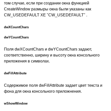
том случае, если при создании окна функцией
CreateWindow размыры окна были указаны как
CW_USEDEFAULT XE "CW_USEDEFAULT" .
dwXCountChars
dwYCountChars
Поля dwXCountChars и dwYCountChars задают,
соответственно, ширину и высоту окна консольного
приложения в символах.
dwFillAttribute
Содержимое поля dwFillAttribute задает цвет текста и
фона для окна консольного приложнения.
wShowWindow