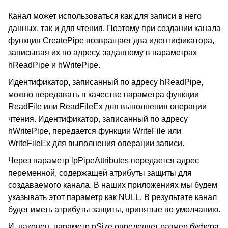
Канал может использоваться как для записи в него
данных, так и для чтения. Поэтому при создании канала
функция CreatePipe возвращает два идентификатора,
записывая их по адресу, заданному в параметрах
hReadPipe и hWritePipe.
Идентификатор, записанный по адресу hReadPipe,
можно передавать в качестве параметра функции
ReadFile или ReadFileEx для выполнения операции
чтения. Идентификатор, записанный по адресу
hWritePipe, передается функции WriteFile или
WriteFileEx для выполнения операции записи.
Через параметр lpPipeAttributes передается адрес
переменной, содержащей атрибуты защиты для
создаваемого канала. В наших приложениях мы будем
указывать этот параметр как NULL. В результате канал
будет иметь атрибуты защиты, принятые по умолчанию.
И, наконец, параметр nSize определяет размер буфера