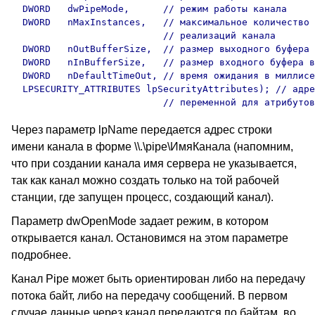
  DWORD   dwPipeMode,      // режим работы канала 

  DWORD   nMaxInstances,   // максимальное количество 

                           // реализаций канала 

  DWORD   nOutBufferSize,  // размер выходного буфера 
  DWORD   nInBufferSize,   // размер входного буфера в
  DWORD   nDefaultTimeOut, // время ожидания в миллисе
  LPSECURITY_ATTRIBUTES lpSecurityAttributes); // адре
Через параметр lpName передается адрес строки
имени канала в форме \\.\pipe\ИмяКанала (напомним,
что при создании канала имя сервера не указывается,
так как канал можно создать только на той рабочей
станции, где запущен процесс, создающий канал).
Параметр dwOpenMode задает режим, в котором
открывается канал. Остановимся на этом параметре
подробнее.
Канал Pipe может быть ориентирован либо на передачу
потока байт, либо на передачу сообщений. В первом
случае данные через канал передаются по байтам, во