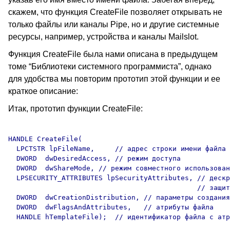
скажем, что функция CreateFile позволяет открывать не
только файлы или каналы Pipe, но и другие системные
ресурсы, например, устройства и каналы Mailslot.
Функция CreateFile была нами описана в предыдущем
томе “Библиотеки системного программиста”, однако
для удобства мы повторим прототип этой функции и ее
краткое описание:
Итак, прототип функции CreateFile:
HANDLE CreateFile(

  LPCTSTR lpFileName,     // адрес строки имени файла 

  DWORD  dwDesiredAccess, // режим доступа 

  DWORD  dwShareMode, // режим совместного использован
  LPSECURITY_ATTRIBUTES lpSecurityAttributes, // дескр
                                              // защит
  DWORD  dwCreationDistribution, // параметры создания
  DWORD  dwFlagsAndAttributes,   // атрибуты файла 
