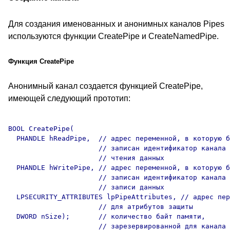
Для создания именованных и анонимных каналов Pipes
используются функции CreatePipe и CreateNamedPipe.
Функция CreatePipe
Анонимный канал создается функцией CreatePipe,
имеющей следующий прототип:
BOOL CreatePipe(

  PHANDLE hReadPipe,  // адрес переменной, в которую б
                      // записан идентификатор канала 
                      // чтения данных 

  PHANDLE hWritePipe, // адрес переменной, в которую б
                      // записан идентификатор канала 
                      // записи данных 

  LPSECURITY_ATTRIBUTES lpPipeAttributes, // адрес пер
                      // для атрибутов защиты 

  DWORD nSize);       // количество байт памяти, 
