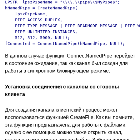
LPSTR  lpszPipeName = "\\\\.\\pipe\\$MyPipe$";

hNamedPipe = CreateNamedPipe(

    lpszPipeName,

    PIPE_ACCESS_DUPLEX,

    PIPE_TYPE_MESSAGE | PIPE_READMODE_MESSAGE | PIPE_W
    PIPE_UNLIMITED_INSTANCES,

    512, 512, 5000, NULL);

В данном случае функция ConnectNamedPipe перейдет
в состояние ожидания, так как канал был создан для
работы в синхронном блокирующем режиме.
Установка соединения с каналом со стороны
клиента
Для создания канала клиентский процесс может
воспользоваться функцией CreateFile. Как вы помните,
эта функция предназначена для работы с файлами,
однако с ее помощью можно также открыть канал,
указав его имя вместо имени файла. Забегая вперед,