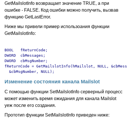
GetMailslotInfo возвращает значение TRUE, а при
ошибке - FALSE. Код ошибки можно получить, вызвав
функцию GetLastError.
Ниже мы привели пример использоания функции
GetMailslotInfo:
BOOL   fReturnCode;

DWORD  cbMessages;

DWORD  cbMsgNumber;

fReturnCode = GetMailslotInfo(hMailslot, NULL, &cbMess
Изменение состояния канала Mailslot
С помощью функции SetMailslotInfo серверный процесс
может изменить время ожидания для канала Mailslot
уеж после его создания.
Прототип функции SetMailslotInfo приведен ниже: