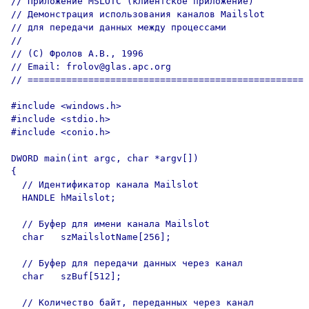
// Приложение MSLOTC (клиентское приложение)

// Демонстрация использования каналов Mailslot

// для передачи данных между процессами

//

// (С) Фролов А.В., 1996

// Email: frolov@glas.apc.org

// ==================================================

#include <windows.h>

#include <stdio.h>

#include <conio.h>

DWORD main(int argc, char *argv[])

{

  // Идентификатор канала Mailslot

  HANDLE hMailslot;

  // Буфер для имени канала Mailslot

  char   szMailslotName[256];

  // Буфер для передачи данных через канал

  char   szBuf[512];

  // Количество байт, переданных через канал
