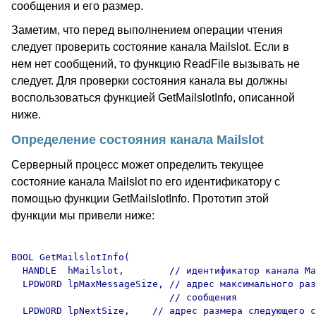
сообщения и его размер.
Заметим, что перед выполнением операции чтения
следует проверить состояние канала Mailslot. Если в
нем нет сообщений, то функцию ReadFile вызывать не
следует. Для проверки состояния канала вы должны
воспользоваться функцией GetMailslotInfo, описанной
ниже.
Определение состояния канала Mailslot
Серверный процесс может определить текущее
состояние канала Mailslot по его идентификатору с
помощью функции GetMailslotInfo. Прототип этой
функции мы привели ниже:
BOOL GetMailslotInfo(

  HANDLE  hMailslot,        // идентификатор канала Ma
  LPDWORD lpMaxMessageSize, // адрес максимального раз
                            // сообщения

  LPDWORD lpNextSize,    // адрес размера следующего с