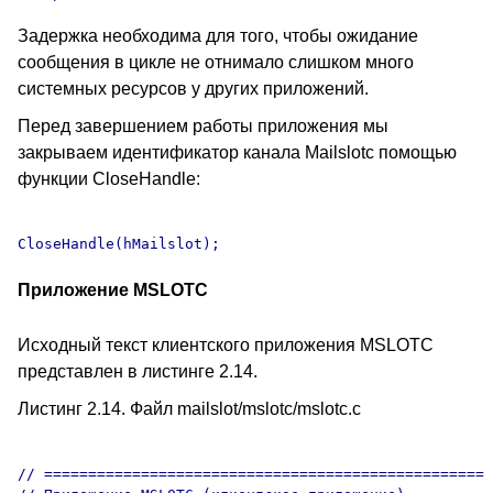
Задержка необходима для того, чтобы ожидание
сообщения в цикле не отнимало слишком много
системных ресурсов у других приложений.
Перед завершением работы приложения мы
закрываем идентификатор канала Mailslotс помощью
функции CloseHandle:
Приложение MSLOTС
Исходный текст клиентского приложения MSLOTC
представлен в листинге 2.14.
Листинг 2.14. Файл mailslot/mslotc/mslotc.c
// ==================================================
