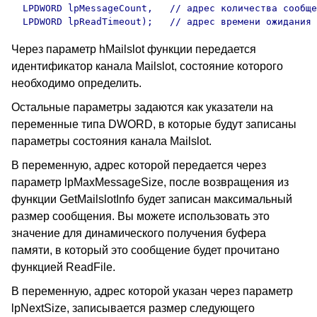
  LPDWORD lpMessageCount,   // адрес количества сообще
Через параметр hMailslot функции передается
идентификатор канала Mailslot, состояние которого
необходимо определить.
Остальные параметры задаются как указатели на
переменные типа DWORD, в которые будут записаны
параметры состояния канала Mailslot.
В переменную, адрес которой передается через
параметр lpMaxMessageSize, после возвращения из
функции GetMailslotInfo будет записан максимальный
размер сообщения. Вы можете использовать это
значение для динамического получения буфера
памяти, в который это сообщение будет прочитано
функцией ReadFile.
В переменную, адрес которой указан через параметр
lpNextSize, записывается размер следующего