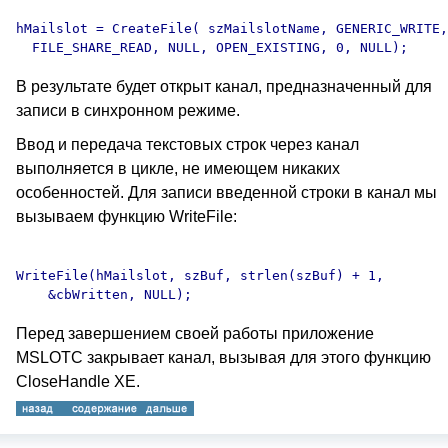
hMailslot = CreateFile( szMailslotName, GENERIC_WRITE,

В результате будет открыт канал, предназначенный для
записи в синхронном режиме.
Ввод и передача текстовых строк через канал
выполняется в цикле, не имеющем никаких
особенностей. Для записи введенной строки в канал мы
вызываем функцию WriteFile:
WriteFile(hMailslot, szBuf, strlen(szBuf) + 1,

Перед завершением своей работы приложение
MSLOTC закрывает канал, вызывая для этого функцию
CloseHandle XE.