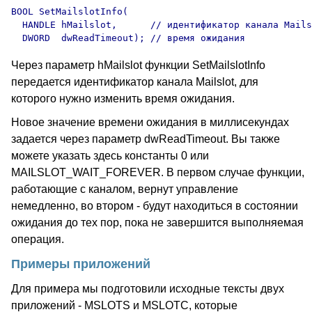
BOOL SetMailslotInfo(

  HANDLE hMailslot,      // идентификатор канала Mails
Через параметр hMailslot функции SetMailslotInfo
передается идентификатор канала Mailslot, для
которого нужно изменить время ожидания.
Новое значение времени ожидания в миллисекундах
задается через параметр dwReadTimeout. Вы также
можете указать здесь константы 0 или
MAILSLOT_WAIT_FOREVER. В первом случае функции,
работающие с каналом, вернут управление
немедленно, во втором - будут находиться в состоянии
ожидания до тех пор, пока не завершится выполняемая
операция.
Примеры приложений
Для примера мы подготовили исходные тексты двух
приложений - MSLOTS и MSLOTC, которые