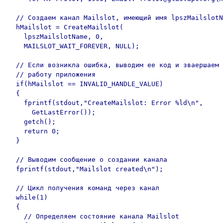
  // Создаем канал Mailslot, имеющий имя lpszMailslotN
  hMailslot = CreateMailslot(

    lpszMailslotName, 0,

    MAILSLOT_WAIT_FOREVER, NULL);

  // Если возникла ошибка, выводим ее код и зваершаем

  // работу приложения

  if(hMailslot == INVALID_HANDLE_VALUE)

  {

    fprintf(stdout,"CreateMailslot: Error %ld\n", 

      GetLastError());

    getch();

    return 0;

  }

  // Выводим сообщение о создании канала

  fprintf(stdout,"Mailslot created\n"); 

  // Цикл получения команд через канал

  while(1)

  {

    // Определяем состояние канала Mailslot
