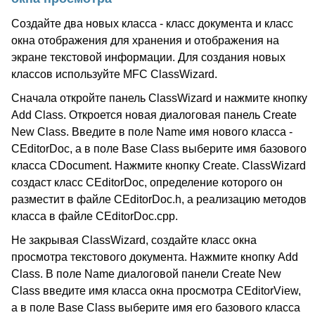
Создайте два новых класса - класс документа и класс
окна отображения для хранения и отображения на
экране текстовой информации. Для создания новых
классов используйте MFC ClassWizard.
Сначала откройте панель ClassWizard и нажмите кнопку
Add Class. Откроется новая диалоговая панель Create
New Class. Введите в поле Name имя нового класса -
CEditorDoc, а в поле Base Class выберите имя базового
класса CDocument. Нажмите кнопку Create. ClassWizard
создаст класс CEditorDoc, определение которого он
разместит в файле CEditorDoc.h, а реализацию методов
класса в файле CEditorDoc.cpp.
Не закрывая ClassWizard, создайте класс окна
просмотра текстового документа. Нажмите кнопку Add
Class. В поле Name диалоговой панели Create New
Class введите имя класса окна просмотра CEditorView,
а в поле Base Class выберите имя его базового класса