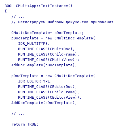
BOOL CMultiApp::InitInstance()

{

   // ...

   // Регистрируем шаблоны документов приложения

   CMultiDocTemplate* pDocTemplate;

   pDocTemplate = new CMultiDocTemplate(

      IDR_MULTITYPE,

      RUNTIME_CLASS(CMultiDoc),

      RUNTIME_CLASS(CChildFrame), 

      RUNTIME_CLASS(CMultiView));

   AddDocTemplate(pDocTemplate);

   pDocTemplate = new CMultiDocTemplate(

      IDR_EDITORTYPE,

      RUNTIME_CLASS(CEditorDoc),

      RUNTIME_CLASS(CChildFrame), 

      RUNTIME_CLASS(CEditorView));

   AddDocTemplate(pDocTemplate);

   // ...

   return TRUE;
