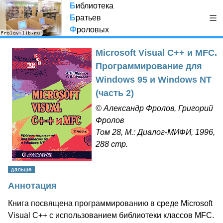
Б
иблиотека
Б
ратьев
Ф
роловых
Microsoft Visual C++ и MFC.
Программирование для
Windows 95 и Windows NT
(часть 2)
© Александр Фролов, Григорий
Фролов
Том 28, М.: Диалог-МИФИ, 1996,
288 стр.
Аннотация
Книга посвящена программированию в среде Microsoft
Visual С++ с использованием библиотеки классов MFC.