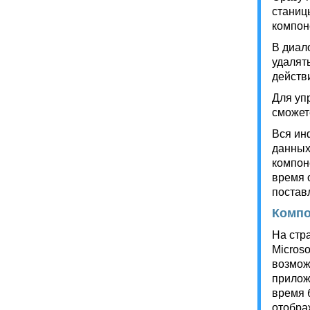
станиц
компон
В диал
удалят
действ
Для уп
сможет
Вся ин
данных
компоне
время о
постав
Компо
На стр
Micros
возмож
прилож
время 
отобра