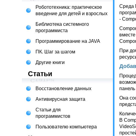
Среда 
Робототехника: практическое
програ
введение для детей и взрослых
- Compo
Библиотека системного
Compon
программиста
вместе
Программирование на JAVA
Compon
При до
ПК. Шаг за шагом
ресурс
Другие книги
Добав
Статьи
Процед
возмож
Восстановление данных
панель 
Она со
Антивирусная защита
предст
Статьи для
Количе
программистов
В Comp
VideoS
Пользователю компьютера
просте