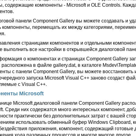
ы, содержащие компоненты - Microsoft и OLE Controls. Каж
ентов.
оговой панели Component Gallery вы можете создавать и уд
ь компоненты, перемещать их между категориями, переиме
ия.
равления страницами компонентов и отдельными компонент
е выполнить все настройки в открывшейся диалоговой пане
формация о компонентах и страницах Component Gallery за
 расположена в файле gallery.dat, в каталоге Msdev\Templa
нты с панели Component Gallery, вы можете восстановить их
чередного запуска Microsoft Visual C++ заново создаст файл
ляемые с Visual C++.
ненты Microsoft
анице Microsoft диалоговой панели Component Gallery ра
oft. Среди них содержатся много интересных компонент, 
ности практически без дополнительных затрат с вашей сто
ениям использовать обменный буфер Windows Clipboard, 
бездействия приложения, компонент, содержащий готовые 
жения хода различных процессов и многое многое другое.