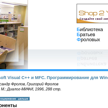
Б
иблиотека
Б
ратьев
Ф
роловых
soft Visual C++ и MFC. Программирование для Win
сандр Фролов, Григорий Фролов
, М.: Диалог-МИФИ, 1996, 288 стр.
оненты