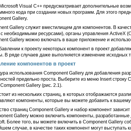
Microsoft Visual C++ предусматривает дополнительные воз
ммного кода при создании новых программ. Для этого пред
nent Gallery.
ent Gallery служит вместилищем для компонентов. В качес
 с необходимыми ресурсами), органы управления ActiveX (
ent Gallery можно включать в ваше приложение и использо
бавлении к проекту некоторых компонент в проект добавляю
ы. В ряде случаев даже выполняется изменение исходных т
ление компонентов в проект
ура использования Component Gallery для добавления ра
ностей предельно проста. Выберите из меню Insert строку 
Component Gallery (рис. 2.1).
стоит из нескольких страниц, в которых отображаются раз
авляют компоненты, которые вы можете добавить к вашем
ство страниц Component Gallery и набор компонент зависит 
onent Gallery можно включить компоненты, разработанные 
oft. Более того, вы можете включить в Component Gallery 
йшем случае, в качестве таких компонент могут выступать 