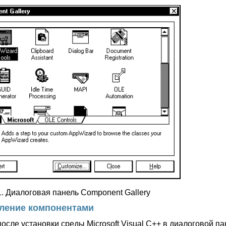
1. Диалоговая панель Component Gallery
ление компонентами
после установки среды Microsoft Visual C++ в диалоговой п