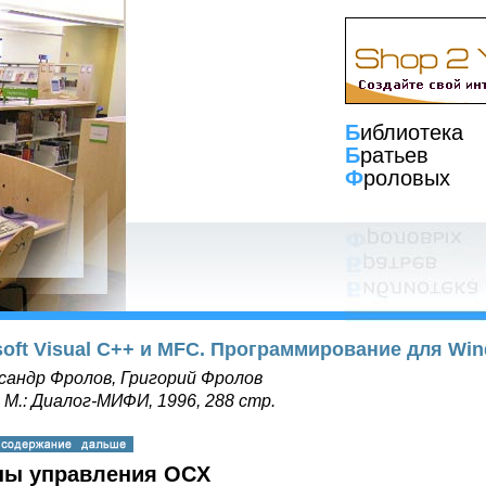
Б
иблиотека
Б
ратьев
Ф
роловых
soft Visual C++ и MFC. Программирование для Win
сандр Фролов, Григорий Фролов
, М.: Диалог-МИФИ, 1996, 288 стр.
ны управления OCX