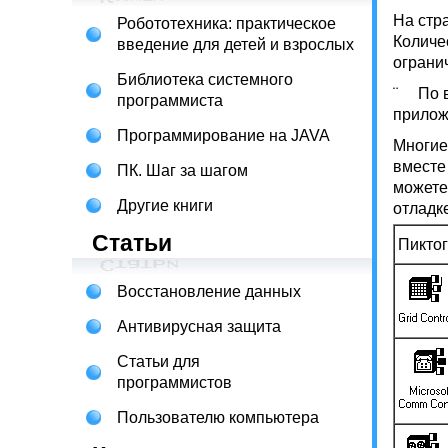
На стр
Робототехника: практическое
Количе
введение для детей и взрослых
ограни
Библиотека системного
¨ По в
программиста
прилож
Программирование на JAVA
Многие
вместе
ПК. Шаг за шагом
можете
Другие книги
отладк
Статьи
Пикто
Восстановление данных
Антивирусная защита
Статьи для
программистов
Пользователю компьютера