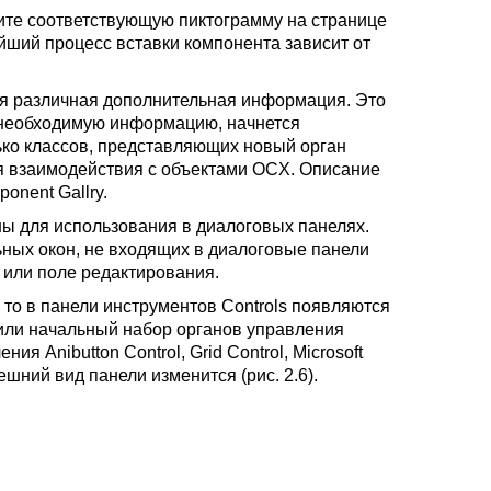
ите соответствующую пиктограмму на странице
нейший процесс вставки компонента зависит от
ется различная дополнительная информация. Это
сю необходимую информацию, начнется
ько классов, представляющих новый орган
ля взаимодействия с объектами OCX. Описание
onent Gallry.
ны для использования в диалоговых панелях.
ьных окон, не входящих в диалоговые панели
а или поле редактирования.
то в панели инструментов Controls появляются
вили начальный набор органов управления
ия Anibutton Control, Grid Control, Microsoft
нешний вид панели изменится (рис. 2.6).