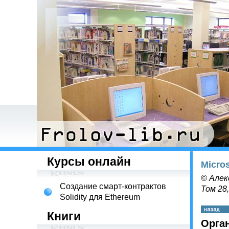
Курсы онлайн
Micro
© Алек
Создание смарт-контрактов
Том 28
Solidity для Ethereum
Книги
Орга