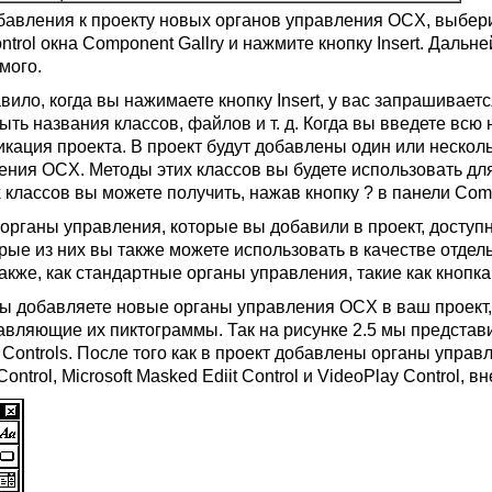
бавления к проекту новых органов управления OCX, выбер
ntrol окна Component Gallry и нажмите кнопку Insert. Даль
мого.
авило, когда вы нажимаете кнопку Insert, у вас запрашива
быть названия классов, файлов и т. д. Когда вы введете в
кация проекта. В проект будут добавлены один или нескол
ения OCX. Методы этих классов вы будете использовать д
 классов вы можете получить, нажав кнопку ? в панели Comp
органы управления, которые вы добавили в проект, доступ
рые из них вы также можете использовать в качестве отдел
также, как стандартные органы управления, такие как кнопк
вы добавляете новые органы управления OCX в ваш проект, 
авляющие их пиктограммы. Так на рисунке 2.5 мы предста
Controls. После того как в проект добавлены органы управлен
ntrol, Microsoft Masked Ediit Control и VideoPlay Control, в