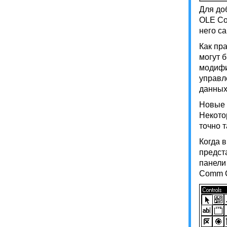
Для до
OLE Co
него са
Как пр
могут 
модифи
управл
данных
Новые 
Некото
точно 
Когда 
предст
панели 
Comm Co