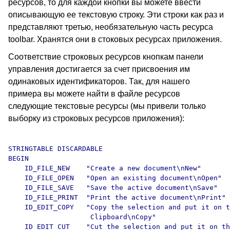
ресурсов, то для каждой кнопки вы можете ввести
описывающую ее текстовую строку. Эти строки как раз и
представляют третью, необязательную часть ресурса
toolbar. Хранятся они в стоковых ресурсах приложения.
Соответствие строковых ресурсов кнопкам панели
управления достигается за счет присвоения им
одинаковых идентификаторов. Так, для нашего
примера вы можете найти в файле ресурсов
следующие текстовые ресурсы (мы привели только
выборку из строковых ресурсов приложения):
STRINGTABLE DISCARDABLE 

BEGIN

    ID_FILE_NEW    "Create a new document\nNew"

    ID_FILE_OPEN   "Open an existing document\nOpen"

    ID_FILE_SAVE   "Save the active document\nSave"

    ID_FILE_PRINT  "Print the active document\nPrint"

    ID_EDIT_COPY   "Copy the selection and put it on t
                    Clipboard\nCopy"

    ID_EDIT_CUT    "Cut the selection and put it on th