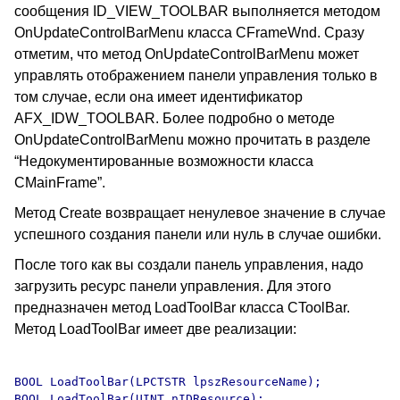
сообщения ID_VIEW_TOOLBAR выполняется методом
OnUpdateControlBarMenu класса CFrameWnd. Сразу
отметим, что метод OnUpdateControlBarMenu может
управлять отображением панели управления только в
том случае, если она имеет идентификатор
AFX_IDW_TOOLBAR. Более подробно о методе
OnUpdateControlBarMenu можно прочитать в разделе
“Недокументированные возможности класса
CMainFrame”.
Метод Create возвращает ненулевое значение в случае
успешного создания панели или нуль в случае ошибки.
После того как вы создали панель управления, надо
загрузить ресурс панели управления. Для этого
предназначен метод LoadToolBar класса CToolBar.
Метод LoadToolBar имеет две реализации:
BOOL LoadToolBar(LPCTSTR lpszResourceName);
