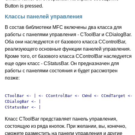
Button is pressed.
Классы панелей управления
В состав библиотеки MFC включены два класса для
работы с панелями управления - CToolBar и CDialogBar.
Оба они наследуются от базового класса CControlBar,
реализующего основные функции панелей управления.
Кроме того, от базового класса CControlBar наследуется
еще один класс - CStatusBar. Он предназначен для
работы с панелями состояния и будет рассмотрен
позже:
CToolBar <- | <- CControlBar <- CWnd <- CCmdTarget <- 
CDialogBar <- |

Класс CToolBar представляет панель управления,
состоящую из ряда кнопок. При желании, вы, конечно,
сможете разместить на панели управления и другие