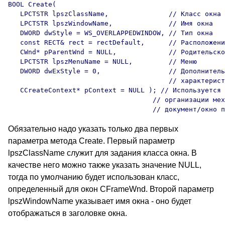
BOOL Create(

   LPCTSTR lpszClassName,               // Класс окна

   LPCTSTR lpszWindowName,              // Имя окна

   DWORD dwStyle = WS_OVERLAPPEDWINDOW, // Тип окна

   const RECT& rect = rectDefault,      // Расположени
   CWnd* pParentWnd = NULL,             // Родительско
   LPCTSTR lpszMenuName = NULL,         // Меню

   DWORD dwExStyle = 0,                 // Дополнитель
                                        // характерист
   CCreateContext* pContext = NULL ); // Используется 
                                    // организации мех
Обязательно надо указать только два первых
параметра метода Create. Первый параметр
lpszClassName служит для задания класса окна. В
качестве него можно также указать значение NULL,
тогда по умолчанию будет использован класс,
определенный для окон CFrameWnd. Второй параметр
lpszWindowName указывает имя окна - оно будет
отображаться в заголовке окна.