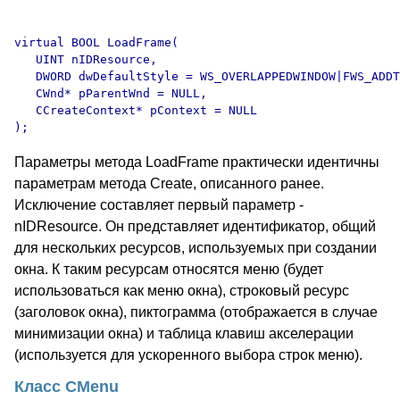
virtual BOOL LoadFrame(

   UINT nIDResource,

   DWORD dwDefaultStyle = WS_OVERLAPPEDWINDOW|FWS_ADDT
   CWnd* pParentWnd = NULL,

   CCreateContext* pContext = NULL

Параметры метода LoadFrame практически идентичны
параметрам метода Create, описанного ранее.
Исключение составляет первый параметр -
nIDResource. Он представляет идентификатор, общий
для нескольких ресурсов, используемых при создании
окна. К таким ресурсам относятся меню (будет
использоваться как меню окна), строковый ресурс
(заголовок окна), пиктограмма (отображается в случае
минимизации окна) и таблица клавиш акселерации
(используется для ускоренного выбора строк меню).
Класс CMenu