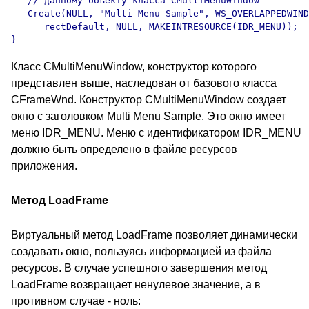
   // данному объекту класса CMultiMenuWindow

   Create(NULL, "Multi Menu Sample", WS_OVERLAPPEDWIND
      rectDefault, NULL, MAKEINTRESOURCE(IDR_MENU));

Класс CMultiMenuWindow, конструктор которого
представлен выше, наследован от базового класса
CFrameWnd. Конструктор CMultiMenuWindow создает
окно с заголовком Multi Menu Sample. Это окно имеет
меню IDR_MENU. Меню с идентификатором IDR_MENU
должно быть определено в файле ресурсов
приложения.
Метод LoadFrame
Виртуальный метод LoadFrame позволяет динамически
создавать окно, пользуясь информацией из файла
ресурсов. В случае успешного завершения метод
LoadFrame возвращает ненулевое значение, а в
противном случае - ноль: