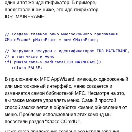
один и тот же идентификатор. В примере,
представленном ниже, это идентификатор
IDR_MAINFRAME:
// Создаем главное окно многооконного приложения

CMainFrame* pMainFrame = new CMainFrame;

// Загружаем ресурсы с идентификатором IDR_MAINFRAME,

// в том числе и меню

if(!pMainFrame->LoadFrame(IDR_MAINFRAME))

В приложениях MFC AppWizard, имеющих однооконный
или многооконный интерфейс, меню создается и
изменяется самой библиотекой MFC. Несмотря на это,
вы также можете управлять меню. Самый простой
способ заключается в обработке команд обновления от
меню. Проблеме использования этих команд мы
посвятили раздел “Класс CCmdUI”.
Даже когда приложение создано без использования