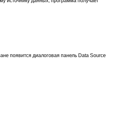
ому источнику данных, программа получает
ране появится диалоговая панель Data Source