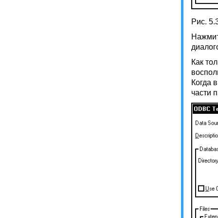
Рис. 5
Нажмит
диалог
Как то
воспол
Когда 
части 