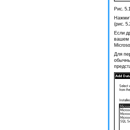
Рис. 5.
Нажмит
(рис. 
Если д
вашем 
Micros
Для пе
обычный
предст