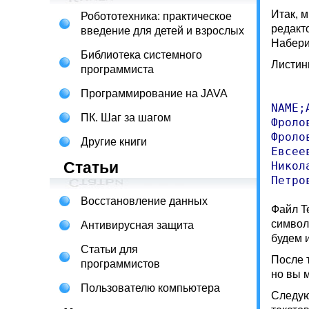
Итак, 
Робототехника: практическое
редакт
введение для детей и взрослых
Наберит
Библиотека системного
Листинг
программиста
Программирование на JAVA
NAME;
ПК. Шаг за шагом
Фроло
Фроло
Другие книги
Евсее
Статьи
Никол
Восстановление данных
Файл Te
символ
Антивирусная защита
будем 
Статьи для
После 
программистов
но вы 
Пользователю компьютера
Следую