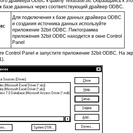
вого драйвера ODBC к файлу TextBase.txt. Обраащаясь к эт
 к базе даанных через соответствующий драйвер ODBC.
Для подключения к базе данных драйвера ODBC
и создания источника данных используйте
приложение 32bit ODBC. Пиктограмма
приложения 32bit ODBC находится в окне Control
Panel
те Control Panel и запустите приложение 32bit ODBC. На эк
1).