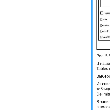
Рис. 5.
В наше
Tables
Выбери
Из спи
таблиц
Delimit
В зави
в поло