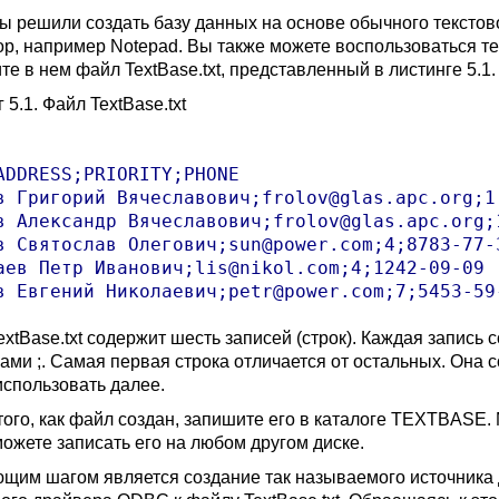
мы решили создать базу данных на основе обычного текстов
ор, например Notepad. Вы также можете воспользоваться те
е в нем файл TextBase.txt, представленный в листинге 5.1.
 5.1. Файл TextBase.txt
ADDRESS;PRIORITY;PHONE

в Григорий Вячеславович;frolov@glas.apc.org;1;
в Александр Вячеславович;frolov@glas.apc.org;1
в Святослав Олегович;sun@power.com;4;8783-77-3
аев Петр Иванович;lis@nikol.com;4;1242-09-09

xtBase.txt содержит шесть записей (строк). Каждая запись 
ами ;. Самая первая строка отличается от остальных. Она
использовать далее.
того, как файл создан, запишите его в каталоге TEXTBASE.
можете записать его на любом другом диске.
щим шагом является создание так называемого источника 