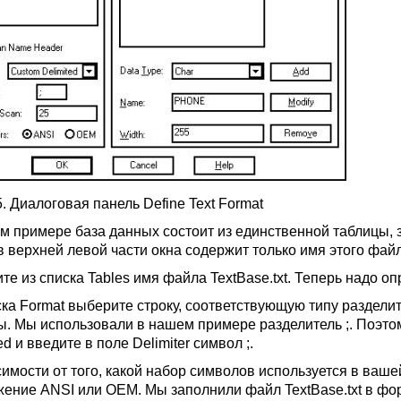
5. Диалоговая панель Define Text Format
м примере база данных состоит из единственной таблицы, з
 в верхней левой части окна содержит только имя этого фай
те из списка Tables имя файла TextBase.txt. Теперь надо о
ска Format выберите строку, соответствующую типу раздели
ы. Мы использовали в нашем примере разделитель ;. Поэтом
ed и введите в поле Delimiter символ ;.
симости от того, какой набор символов используется в ваше
жение ANSI или OEM. Мы заполнили файл TextBase.txt в фо