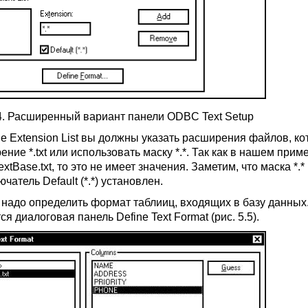
.4. Расширенный вариант панели ODBC Text Setup
пе Extension List вы должны указать расширения файлов, к
ение *.txt или использовать маску *.*. Так как в нашем п
xtBase.txt, то это не имеет значения. Заметим, что маска *.
чатель Default (*.*) установлен.
 надо определить формат таблииц, входящих в базу данных.
ся диалоговая панель Define Text Format (рис. 5.5).