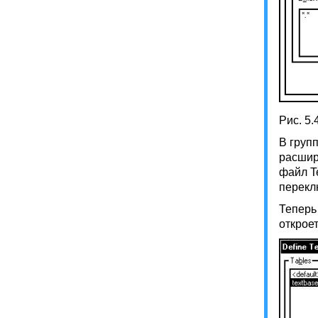
Рис. 5
В груп
расшир
файл Te
переклю
Теперь
откроет