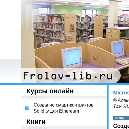
Курсы онлайн
Micro
© Алек
Создание смарт-контрактов
Том 28
Solidity для Ethereum
Книги
Созд