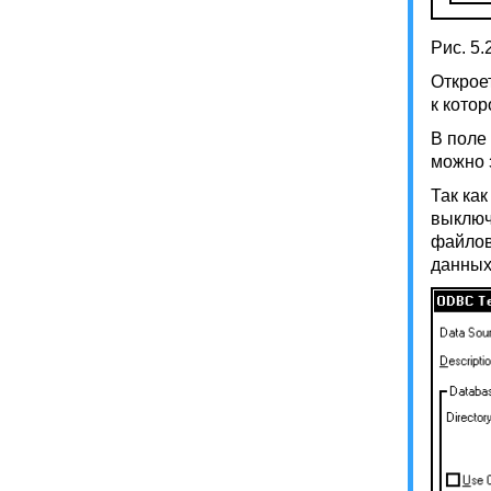
Рис. 5.
Открое
к кото
В поле
можно 
Так ка
выключ
файлов
данных