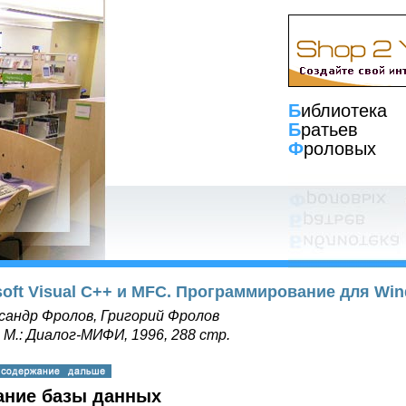
Б
иблиотека
Б
ратьев
Ф
роловых
soft Visual C++ и MFC. Программирование для Win
сандр Фролов, Григорий Фролов
, М.: Диалог-МИФИ, 1996, 288 стр.
ание базы данных