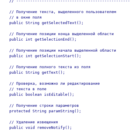
  // -------------------------------------------------
  // Получение текста, выделенного пользователем

  // в окне поля

  public String getSelectedText();

  // Получение позиции конца выделенной области 

  public int getSelectionEnd();

  // Получение позиции начала выделенной области 

  public int getSelectionStart();

  // Получение полного текста из поля

  public String getText();

  // Проверка, возможно ли редактирование 

  // текста в поле

  public boolean isEditable();

  // Получение строки параметров

  protected String paramString();

  // Удаление извещения

  public void removeNotify();
