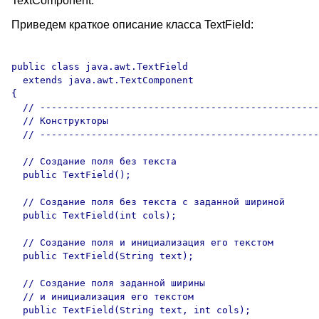
TextComponent.
Приведем краткое описание класса TextField:
public class java.awt.TextField

  extends java.awt.TextComponent

{

  // -------------------------------------------------
  // Конструкторы

  // -------------------------------------------------
  // Создание поля без текста

  public TextField();

  // Создание поля без текста с заданной шириной

  public TextField(int cols);

  // Создание поля и инициализация его текстом

  public TextField(String text);

  // Создание поля заданной ширины 

  // и инициализация его текстом

  public TextField(String text, int cols);
