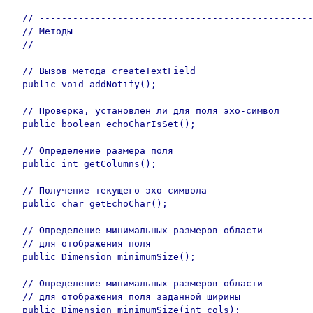
  // -------------------------------------------------
  // Методы

  // -------------------------------------------------
  // Вызов метода createTextField

  public void addNotify();

  // Проверка, установлен ли для поля эхо-символ

  public boolean echoCharIsSet();

  // Определение размера поля

  public int getColumns();

  // Получение текущего эхо-символа

  public char getEchoChar();

  // Определение минимальных размеров области

  // для отображения поля

  public Dimension minimumSize();

  // Определение минимальных размеров области

  // для отображения поля заданной ширины

  public Dimension minimumSize(int cols);
