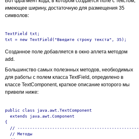
Вот фрагмент кода, в котором создается поле с текстом,
имеющее ширину, достаточную для размещения 35
символов:
TextField txt;

Созданное поле добавляется в окно аплета методом
add.
Большинство самых полезнных методов, необходимых
для работы с полем класса TextField, определено в
классе TextComponent, краткое описание которого мы
привели ниже:
public class java.awt.TextComponent

  extends java.awt.Component

{

  // -------------------------------------------------
  // Методы
