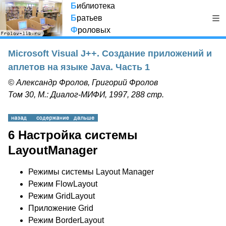
Б
иблиотека
Б
ратьев
Ф
роловых
Microsoft Visual J++. Создание приложений и
аплетов на языке Java. Часть 1
© Александр Фролов, Григорий Фролов
Том 30, М.: Диалог-МИФИ, 1997, 288 стр.
6 Настройка системы
LayoutManager
Режимы системы Layout Manager
Режим FlowLayout
Режим GridLayout
Приложение Grid
Режим BorderLayout