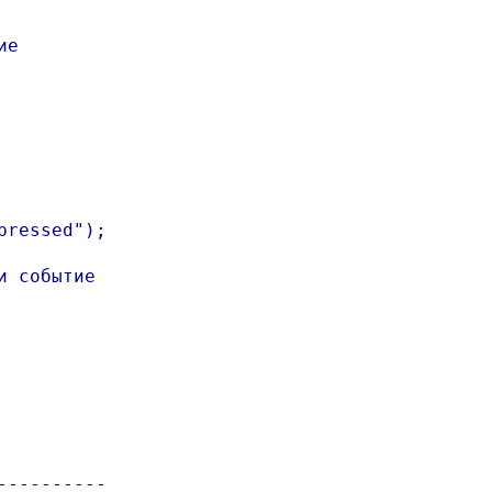
е

ressed");

 событие

---------
