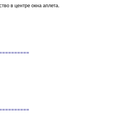
тво в центре окна аплета.
=========

=========
