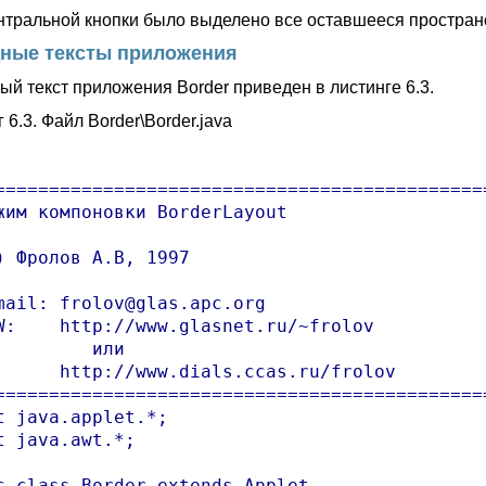
нтральной кнопки было выделено все оставшееся пространс
ные тексты приложения
ый текст приложения Border приведен в листинге 6.3.
 6.3. Файл Border\Border.java
==============================================
жим компоновки BorderLayout

) Фролов А.В, 1997

mail: frolov@glas.apc.org

W:    http://www.glasnet.ru/~frolov

         или

      http://www.dials.ccas.ru/frolov

==============================================
t java.applet.*;

t java.awt.*;

c class Border extends Applet
