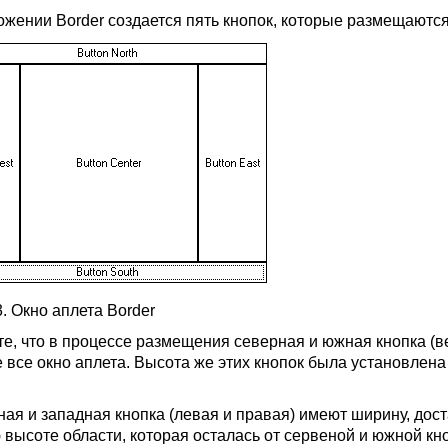
жении Border создается пять кнопок, которые размещаются в
3. Окно аплета Border
те, что в процессе размещения северная и южная кнопка (в
 все окно аплета. Высота же этих кнопок была установлен
ная и западная кнопка (левая и правая) имеют ширину, дост
 высоте области, которая осталась от сервеной и южной кн