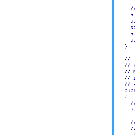
    /
    a
    a
    a
    a
    a
  }

  // 
  // a
  // 
  // 
  // 
  pub
  {

    /
    B
    /
    /
    i