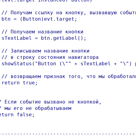
 // Получам ссылку на кнопку, вызвавшую событи
 btn = (Button)evt.target;

 // Получаем название кнопки

 sTextLabel = btn.getLabel();

 // Записываем название кнопки 

 // в строку состояния навигатора

 showStatus("Button (\"" + sTextLabel + "\") p
 // возвращаем признак того, что мы обработали
 return true;

/ Если событие вызвано не кнопкой, 

/ мы его не обрабатываем

eturn false;

----------------------------------------------