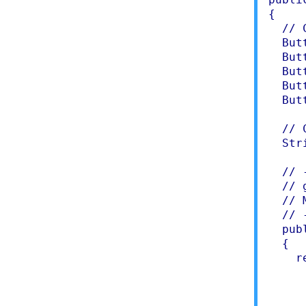
{

  // 
  But
  But
  But
  But
  But
  // 
  Str
  // 
  // 
  // 
  // 
  pub
  {

    r
     
     
     