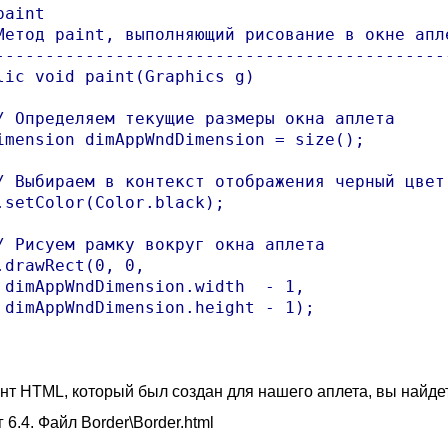
aint

Метод paint, выполняющий рисование в окне апле
----------------------------------------------
lic void paint(Graphics g)

/ Определяем текущие размеры окна аплета

imension dimAppWndDimension = size();

/ Выбираем в контекст отображения черный цвет

.setColor(Color.black);

/ Рисуем рамку вокруг окна аплета

.drawRect(0, 0, 

 dimAppWndDimension.width  - 1, 

 dimAppWndDimension.height - 1);

нт HTML, который был создан для нашего аплета, вы найдете
 6.4. Файл Border\Border.html