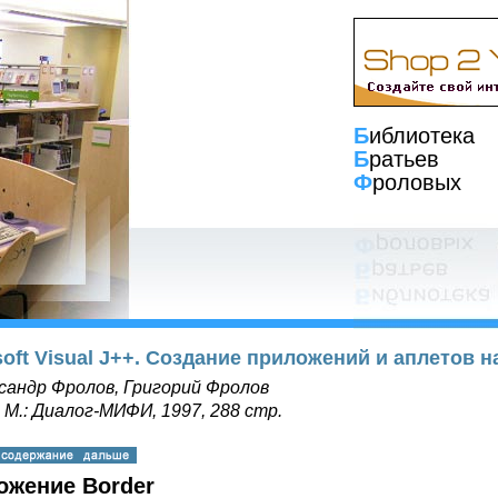
Б
иблиотека
Б
ратьев
Ф
роловых
soft Visual J++. Создание приложений и аплетов н
сандр Фролов, Григорий Фролов
, М.: Диалог-МИФИ, 1997, 288 стр.
ожение Border