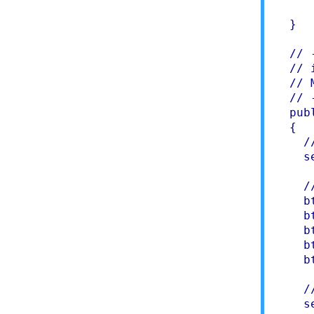
     
  }

  // 
  // i
  // 
  // 
  pub
  {

    /
    s
    /
    b
    b
    b
    b
    b
    /
    s