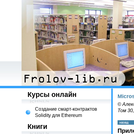
Курсы онлайн
Micro
© Алек
Создание смарт-контрактов
Том 30
Solidity для Ethereum
Книги
Прил