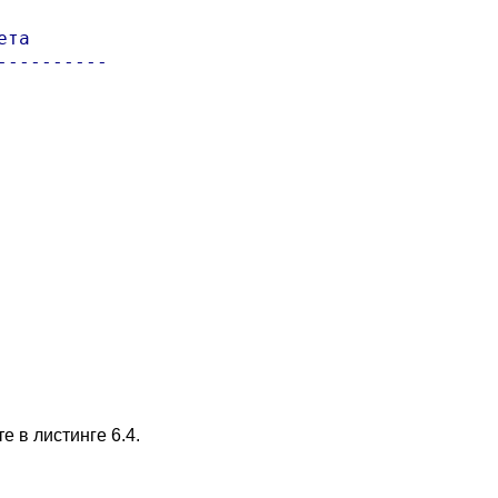
та

---------

 в листинге 6.4.