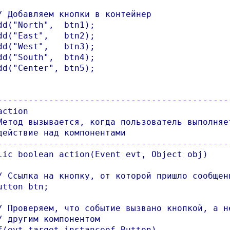
/ Добавляем кнопки в контейнер

dd("North",  btn1);

dd("East",   btn2);

dd("West",   btn3);

dd("South",  btn4);

dd("Center", btn5);

----------------------------------------------
ction

Метод вызывается, когда пользователь выполняет
действие над компонентами

----------------------------------------------
lic boolean action(Event evt, Object obj)

/ Ссылка на кнопку, от которой пришло сообщени
utton btn;

/ Проверяем, что событие вызвано кнопкой, а не
/ другим компонентом

f(evt.target instanceof Button)
