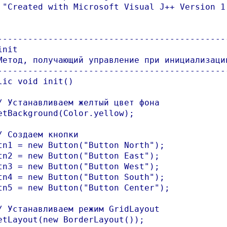
 "Created with Microsoft Visual J++ Version 1.
----------------------------------------------
nit

Метод, получающий управление при инициализации
----------------------------------------------
lic void init()

/ Устанавливаем желтый цвет фона

etBackground(Color.yellow);

/ Создаем кнопки

tn1 = new Button("Button North");

tn2 = new Button("Button East");

tn3 = new Button("Button West");

tn4 = new Button("Button South");

tn5 = new Button("Button Center");

/ Устанавливаем режим GridLayout    

etLayout(new BorderLayout());
