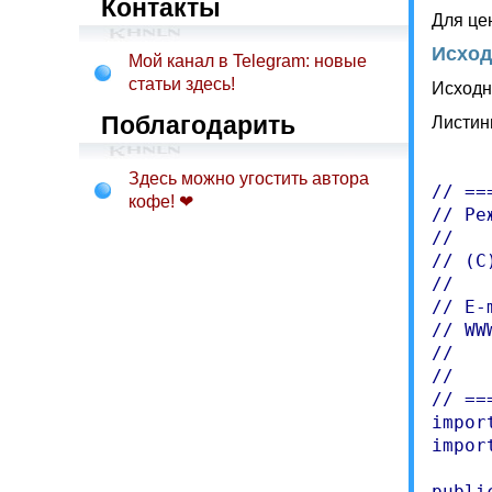
Контакты
Для це
Исход
Мой канал в Telegram: новые
статьи здесь!
Исходн
Поблагодарить
Листинг
Здесь можно угостить автора
// ==
кофе! ❤
// Ре
//

// (C
//

// E-
// WW
//   
//   
// ==
impor
impor
publi