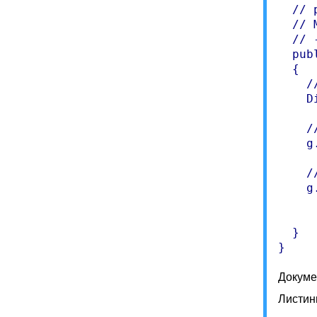
  // p
  // 
  // 
  pub
  {

    /
    D
    /
    g
    /
    g
     
     
  }

Докуме
Листинг