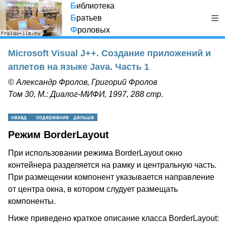
Б
иблиотека
Б
ратьев
Ф
роловых
Microsoft Visual J++. Создание приложений и
аплетов на языке Java. Часть 1
© Александр Фролов, Григорий Фролов
Том 30, М.: Диалог-МИФИ, 1997, 288 стр.
Режим BorderLayout
При использовании режима BorderLayout окно
контейнера разделяется на рамку и центральную часть.
При размещении компонент указывается направление
от центра окна, в котором слудует размещать
компоненты.
Ниже приведено краткое описание класса BorderLayout: