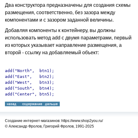
Два конструктора предназначены для создания схемы
размещения, соответственно, без зазора между
компонентами и с зазором заданной величины.
Добавляя компоненты к контейнеру, вы должны
использовать метод add с двумя параметрами, первый
из которых указывает направление размещения, а
второй - ссылку на добавляемый объект:
add("North",  btn1);

add("East",   btn2);

add("West",   btn3);

add("South",  btn4);

Создание интернет-магазинов: https://www.shop2you.ru/
© Александр Фролов, Григорий Фролов, 1991-2025