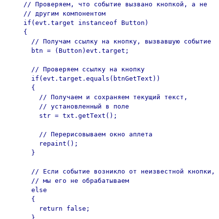
    // Проверяем, что событие вызвано кнопкой, а не

    // другим компонентом

    if(evt.target instanceof Button)

    {

      // Получам ссылку на кнопку, вызвавшую событие

      btn = (Button)evt.target;

      // Проверяем ссылку на кнопку

      if(evt.target.equals(btnGetText))

      {

        // Получаем и сохраняем текущий текст,

        // установленный в поле

        str = txt.getText();

        // Перерисовываем окно аплета

        repaint();

      }

      // Если событие возникло от неизвестной кнопки,

      // мы его не обрабатываем

      else

      {

        return false;

      }
