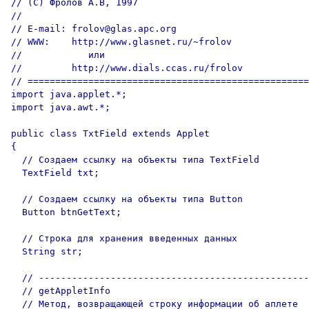
// (C) Фролов А.В, 1997

//

// E-mail: frolov@glas.apc.org

// WWW:    http://www.glasnet.ru/~frolov

//            или

//         http://www.dials.ccas.ru/frolov

// ===================================================
import java.applet.*;

import java.awt.*;

public class TxtField extends Applet

{

  // Создаем ссылку на объекты типа TextField

  TextField txt;

  // Создаем ссылку на объекты типа Button

  Button btnGetText;

  // Строка для хранения введенных данных

  String str;

  // -------------------------------------------------
  // getAppletInfo

  // Метод, возвращающей строку информации об аплете
