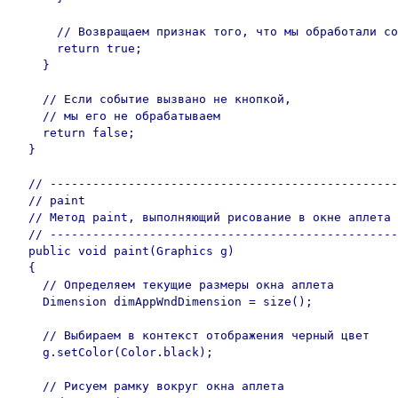
      // Возвращаем признак того, что мы обработали со
      return true;

    }

    // Если событие вызвано не кнопкой, 

    // мы его не обрабатываем

    return false;

  }

  // -------------------------------------------------
  // paint

  // Метод paint, выполняющий рисование в окне аплета

  // -------------------------------------------------
  public void paint(Graphics g)

  {

    // Определяем текущие размеры окна аплета

    Dimension dimAppWndDimension = size();

    // Выбираем в контекст отображения черный цвет

    g.setColor(Color.black);

    // Рисуем рамку вокруг окна аплета
