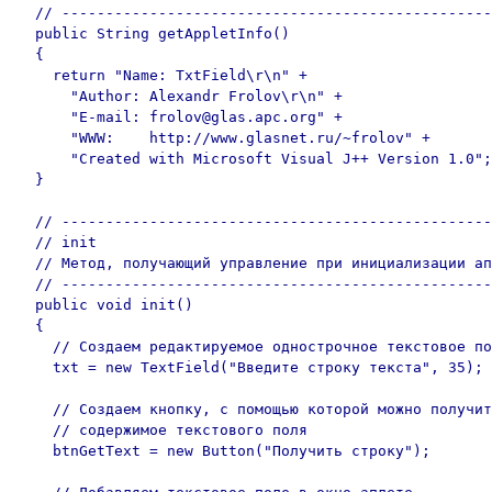
  // -------------------------------------------------
  public String getAppletInfo()

  {

    return "Name: TxtField\r\n" +

      "Author: Alexandr Frolov\r\n" +

      "E-mail: frolov@glas.apc.org" +

      "WWW:    http://www.glasnet.ru/~frolov" +

      "Created with Microsoft Visual J++ Version 1.0";

  }

  // -------------------------------------------------
  // init

  // Метод, получающий управление при инициализации ап
  // -------------------------------------------------
  public void init()

  {

    // Создаем редактируемое однострочное текстовое по
    txt = new TextField("Введите строку текста", 35);

    // Создаем кнопку, с помощью которой можно получит
    // содержимое текстового поля

    btnGetText = new Button("Получить строку");
