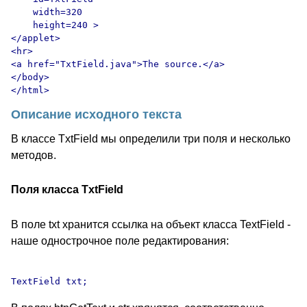
    width=320

    height=240 >

</applet>

<hr>

<a href="TxtField.java">The source.</a>

</body>

Описание исходного текста
В классе TxtField мы определили три поля и несколько
методов.
Поля класса TxtField
В поле txt хранится ссылка на объект класса TextField -
наше однострочное поле редактирования: