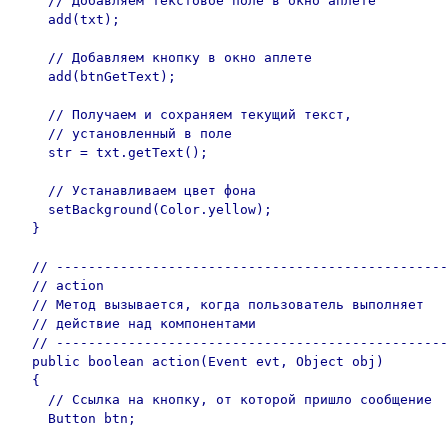
    // Добавляем текстовое поле в окно аплете

    add(txt);

    // Добавляем кнопку в окно аплете

    add(btnGetText);

    // Получаем и сохраняем текущий текст,

    // установленный в поле

    str = txt.getText();

    // Устанавливаем цвет фона

    setBackground(Color.yellow);

  }

  // -------------------------------------------------
  // action

  // Метод вызывается, когда пользователь выполняет

  // действие над компонентами

  // -------------------------------------------------
  public boolean action(Event evt, Object obj)

  {

    // Ссылка на кнопку, от которой пришло сообщение

    Button btn;
