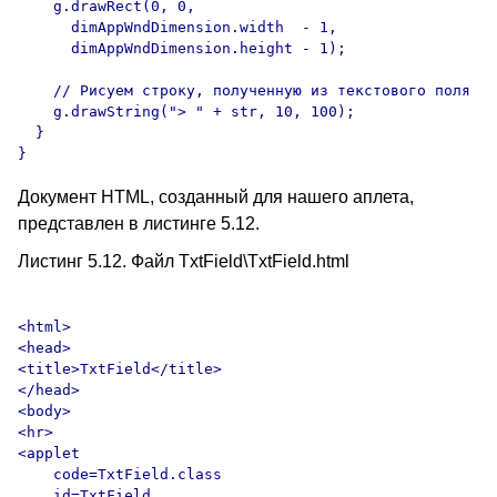
    g.drawRect(0, 0, 

      dimAppWndDimension.width  - 1, 

      dimAppWndDimension.height - 1);

    // Рисуем строку, полученную из текстового поля

    g.drawString("> " + str, 10, 100);

  }

Документ HTML, созданный для нашего аплета,
представлен в листинге 5.12.
Листинг 5.12. Файл TxtField\TxtField.html
<html>

<head>

<title>TxtField</title>

</head>

<body>

<hr>

<applet

    code=TxtField.class

    id=TxtField
