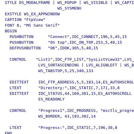
STYLE DS_MODALFRAME | WS_POPUP | WS_VISIBLE | WS_CAPTI
                      WS_SYSMENU

EXSTYLE WS_EX_APPWINDOW

CAPTION "FtpView"

FONT 8, "MS Sans Serif"

BEGIN

  PUSHBUTTON      "Connect",IDC_CONNECT,196,5,45,15

  PUSHBUTTON      "On top",IDC_ON_TOP,253,5,40,15

  DEFPUSHBUTTON   "OK",IDOK,305,5,40,15

  CONTROL    "List1",IDC_FTP_LIST,"SysListView32",LVS_
              LVS_SORTASCENDING | LVS_ALIGNLEFT | WS_B
              WS_TABSTOP,5,25,340,133

  EDITTEXT    IDC_FTP_ADDRESS,5,5,183,14,ES_AUTOHSCROL
  LTEXT       "Directory:",IDC_STATIC,7,171,33,8

  EDITTEXT    IDC_STATUS,44,169,301,15,ES_AUTOHSCROLL 
              ES_READONLY

  CONTROL     "Progress1",IDC_PROGRESS, "msctls_progre
              WS_BORDER, 43,193,302,14

  LTEXT       "Progress:",IDC_STATIC,7,196,30,8
