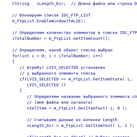
   CString   sLength_Dir;  // Длина файла или строка D
   // Блокируем список IDC_FTP_LIST

   m_FtpList.EnableWindow(FALSE);

   // Определяем количество элементов в списке IDC_FTP
   iTotalNumber = m_FtpList.GetItemCount();

   // Определяем, какой объект списка выбран

   for(int i = 0; i < iTotalNumber; i++)

   {

      // Атрибут LVIS_SELECTED установлен

      // у выбранного элемента списка 

      if(LVIS_SELECTED == m_FtpList.GetItemState( i, 

         LVIS_SELECTED ))

      {

         // Определяем название выбранного элемента сп
         // (имя файла или каталога)

         sSelItem = m_FtpList.GetItemText( i, 0 );

         // Считываем данные из колонки Length

         sLength_Dir = m_FtpList.GetItemText( i, 1 );
