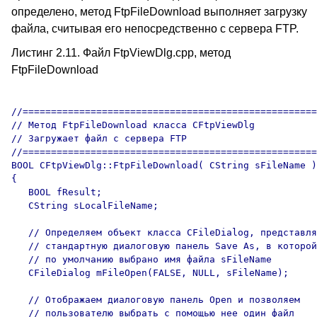
определено, метод FtpFileDownload выполняет загрузку
файла, считывая его непосредственно с сервера FTP.
Листинг 2.11. Файл FtpViewDlg.cpp, метод
FtpFileDownload
//====================================================
// Метод FtpFileDownload класса CFtpViewDlg 

// Загружает файл с сервера FTP 

//====================================================
BOOL CFtpViewDlg::FtpFileDownload( CString sFileName )

{

   BOOL fResult;

   CString sLocalFileName;

   // Определяем объект класса CFileDialog, представля
   // стандартную диалоговую панель Save As, в которой

   // по умолчанию выбрано имя файла sFileName

   CFileDialog mFileOpen(FALSE, NULL, sFileName);

   // Отображаем диалоговую панель Open и позволяем 

   // пользователю выбрать с помощью нее один файл
