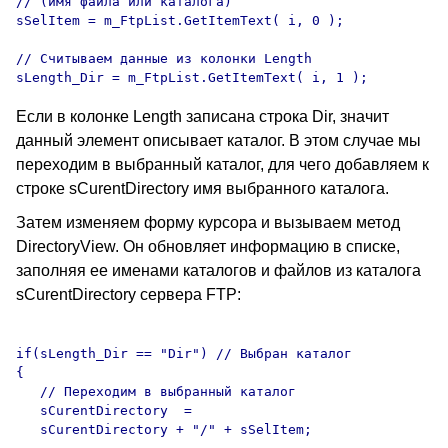
// (имя файла или каталога)

sSelItem = m_FtpList.GetItemText( i, 0 );

// Считываем данные из колонки Length

Если в колонке Length записана строка Dir, значит
данный элемент описывает каталог. В этом случае мы
переходим в выбранный каталог, для чего добавляем к
строке sCurentDirectory имя выбранного каталога.
Затем изменяем форму курсора и вызываем метод
DirectoryView. Он обновляет информацию в списке,
заполняя ее именами каталогов и файлов из каталога
sCurentDirectory сервера FTP:
if(sLength_Dir == "Dir") // Выбран каталог

{

   // Переходим в выбранный каталог

   sCurentDirectory  = 

   sCurentDirectory + "/" + sSelItem;
