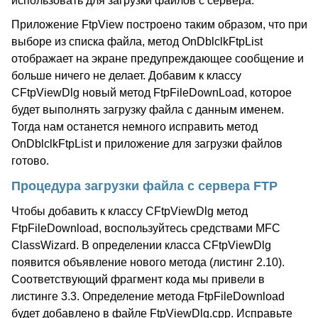
использовать для загрузки файлов с сервера.
Приложение FtpView построено таким образом, что при
выборе из списка файла, метод OnDblclkFtpList
отображает на экране предупреждающее сообщение и
больше ничего не делает. Добавим к классу
CFtpViewDlg новый метод FtpFileDownLoad, которое
будет выполнять загрузку файла с данным именем.
Тогда нам останется немного исправить метод
OnDblclkFtpList и приложение для загрузки файлов
готово.
Процедура загрузки файла с сервера FTP
Чтобы добавить к классу CFtpViewDlg метод
FtpFileDownload, воспользуйтесь средствами MFC
ClassWizard. В определении класса CFtpViewDlg
появится объявление нового метода (листинг 2.10).
Соответствующий фрагмент кода мы привели в
листинге 3.3. Определение метода FtpFileDownload
будет добавлено в файле FtpViewDlg.cpp. Исправьте