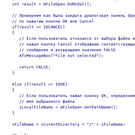
   int result = mFileOpen.DoModal();

   // Проверяем как была закрыта диалоговая панель Ope
   // по нажатию кнопки OK или Cancel

   if(result == IDCANCEL) 

   {

      // Если пользователь отказался от выбора файла и
      // нажал кнопку Cancel отображаем соответствующе
      // сообщение и возвращаем значение FALSE

      AfxMessageBox("File not selected");

      return FALSE;

   }

   else if(result == IDOK)

   {

      // Если пользователь нажал кнопку OK, определяем
      // имя выбранного файла

      sLocalFileName = mFileOpen.GetPathName();

   }

   sFileName = sCurentDirectory + "/" + sFileName;
