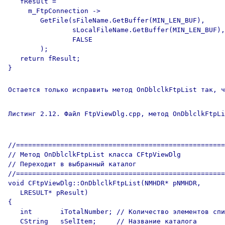
   fResult = 

     m_FtpConnection -> 

        GetFile(sFileName.GetBuffer(MIN_LEN_BUF),

                sLocalFileName.GetBuffer(MIN_LEN_BUF),

                FALSE

        );

   return fResult;

}

Остается только исправить метод OnDblclkFtpList так, ч
Листинг 2.12. Файл FtpViewDlg.cpp, метод OnDblclkFtpLi
//====================================================
// Метод OnDblclkFtpList класса CFtpViewDlg 

// Переходит в выбранный каталог

//====================================================
void CFtpViewDlg::OnDblclkFtpList(NMHDR* pNMHDR, 

   LRESULT* pResult) 

{

   int       iTotalNumber; // Количество элементов спи
   CString   sSelItem;     // Название каталога
