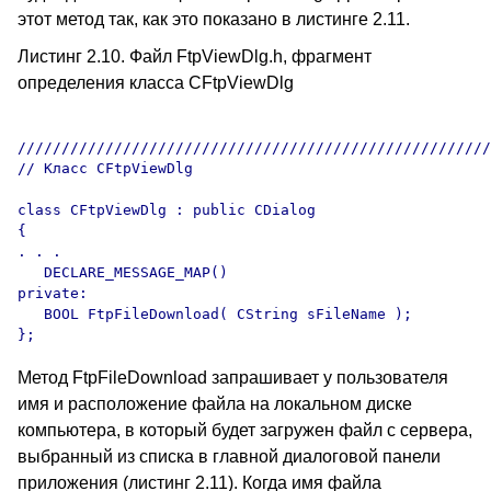
этот метод так, как это показано в листинге 2.11.
Листинг 2.10. Файл FtpViewDlg.h, фрагмент
определения класса CFtpViewDlg
//////////////////////////////////////////////////////
// Класс CFtpViewDlg 

class CFtpViewDlg : public CDialog

{

. . .

   DECLARE_MESSAGE_MAP()

private:

   BOOL FtpFileDownload( CString sFileName );

Метод FtpFileDownload запрашивает у пользователя
имя и расположение файла на локальном диске
компьютера, в который будет загружен файл с сервера,
выбранный из списка в главной диалоговой панели
приложения (листинг 2.11). Когда имя файла