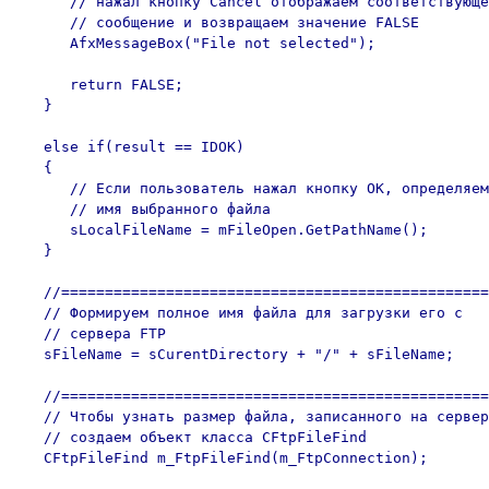
      // нажал кнопку Cancel отображаем соответствующе
      // сообщение и возвращаем значение FALSE

      AfxMessageBox("File not selected");

      return FALSE;

   }

   else if(result == IDOK)

   {

      // Если пользователь нажал кнопку OK, определяем
      // имя выбранного файла

      sLocalFileName = mFileOpen.GetPathName();

   }

   //=================================================
   // Формируем полное имя файла для загрузки его с 

   // сервера FTP

   sFileName = sCurentDirectory + "/" + sFileName;

   //=================================================
   // Чтобы узнать размер файла, записанного на сервер
   // создаем объект класса CFtpFileFind

   CFtpFileFind m_FtpFileFind(m_FtpConnection);
