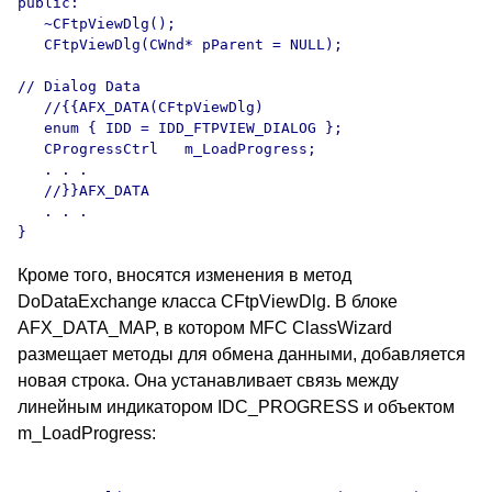
public:

   ~CFtpViewDlg();

   CFtpViewDlg(CWnd* pParent = NULL); 

// Dialog Data

   //{{AFX_DATA(CFtpViewDlg)

   enum { IDD = IDD_FTPVIEW_DIALOG };

   CProgressCtrl   m_LoadProgress;

   . . .

   //}}AFX_DATA

   . . .

Кроме того, вносятся изменения в метод
DoDataExchange класса CFtpViewDlg. В блоке
AFX_DATA_MAP, в котором MFC ClassWizard
размещает методы для обмена данными, добавляется
новая строка. Она устанавливает связь между
линейным индикатором IDC_PROGRESS и объектом
m_LoadProgress: