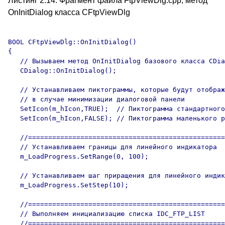
Листинг 2.14. Фрагмент файла FtpViewDlg.cpp, метод
OnInitDialog класса CFtpViewDlg
BOOL CFtpViewDlg::OnInitDialog()

{

   // Вызываем метод OnInitDialog базового класса CDia
   CDialog::OnInitDialog();

   // Устанавливаем пиктограммы, которые будут отображ
   // в случае минимизации диалоговой панели 

   SetIcon(m_hIcon,TRUE);  // Пиктограмма стандартного
   SetIcon(m_hIcon,FALSE); // Пиктограмма маленького р
   //=================================================
   // Устанавливаем границы для линейного индикатора

   m_LoadProgress.SetRange(0, 100);

   // Устанавливаем шаг приращения для линейного индик
   m_LoadProgress.SetStep(10);

   //=================================================
   // Выполняем инициализацию списка IDC_FTP_LIST

   //=================================================