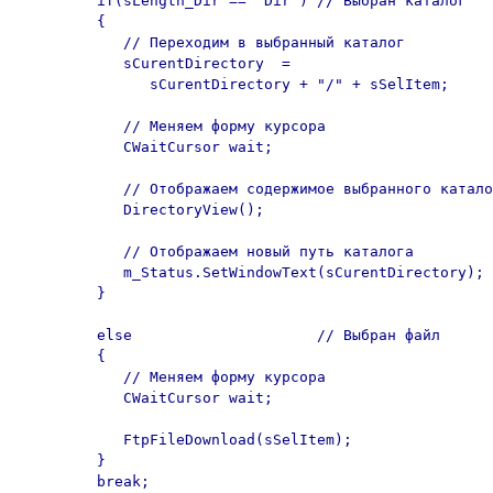
         if(sLength_Dir == "Dir") // Выбран каталог

         {

            // Переходим в выбранный каталог

            sCurentDirectory  = 

               sCurentDirectory + "/" + sSelItem;

            // Меняем форму курсора

            CWaitCursor wait;   

            // Отображаем содержимое выбранного катало
            DirectoryView();

            // Отображаем новый путь каталога

            m_Status.SetWindowText(sCurentDirectory);

         }

         else                     // Выбран файл

         {

            // Меняем форму курсора

            CWaitCursor wait;   

            FtpFileDownload(sSelItem);

         }

         break;
