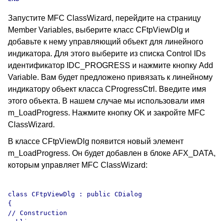
Запустите MFC ClassWizard, перейдите на страницу
Member Variables, выберите класс CFtpViewDlg и
добавьте к нему управляющий объект для линейного
индикатора. Для этого выберите из списка Control IDs
идентификатор IDC_PROGRESS и нажмите кнопку Add
Variable. Вам будет предложено привязать к линейному
индикатору объект класса CProgressCtrl. Введите имя
этого объекта. В нашем случае мы использовали имя
m_LoadProgress. Нажмите кнопку OK и закройте MFC
ClassWizard.
В классе CFtpViewDlg появится новый элемент
m_LoadProgress. Он будет добавлен в блоке AFX_DATA,
которым управляет MFC ClassWizard:
class CFtpViewDlg : public CDialog

{

// Construction
