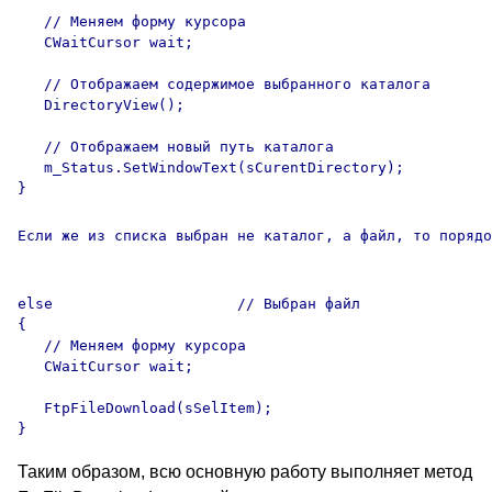
   // Меняем форму курсора

   CWaitCursor wait;   

   // Отображаем содержимое выбранного каталога 

   DirectoryView();

   // Отображаем новый путь каталога

   m_Status.SetWindowText(sCurentDirectory);

}

Если же из списка выбран не каталог, а файл, то порядо
else                     // Выбран файл

{

   // Меняем форму курсора

   CWaitCursor wait;   

   FtpFileDownload(sSelItem);

Таким образом, всю основную работу выполняет метод