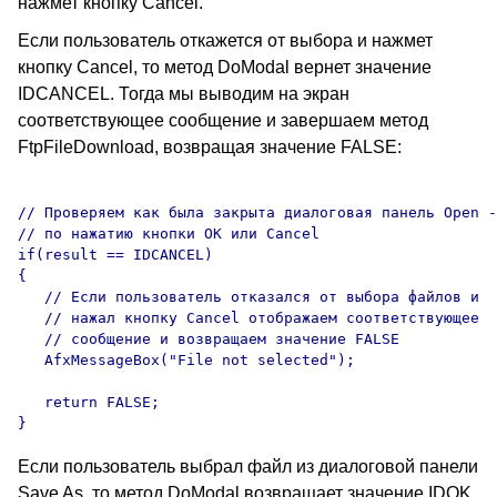
нажмет кнопку Cancel.
Если пользователь откажется от выбора и нажмет
кнопку Cancel, то метод DoModal вернет значение
IDCANCEL. Тогда мы выводим на экран
соответствующее сообщение и завершаем метод
FtpFileDownload, возвращая значение FALSE:
// Проверяем как была закрыта диалоговая панель Open -
// по нажатию кнопки OK или Cancel

if(result == IDCANCEL) 

{

   // Если пользователь отказался от выбора файлов и 

   // нажал кнопку Cancel отображаем соответствующее 

   // сообщение и возвращаем значение FALSE

   AfxMessageBox("File not selected");

   return FALSE;

Если пользователь выбрал файл из диалоговой панели
Save As, то метод DoModal возвращает значение IDOK.