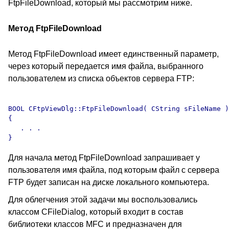
FtpFileDownload, который мы рассмотрим ниже.
Метод FtpFileDownload
Метод FtpFileDownload имеет единственный параметр,
через который передается имя файла, выбранного
пользователем из списка объектов сервера FTP:
BOOL CFtpViewDlg::FtpFileDownload( CString sFileName )

{

   . . .

Для начала метод FtpFileDownload запрашивает у
пользователя имя файла, под которым файл с сервера
FTP будет записан на диске локального компьютера.
Для облегчения этой задачи мы воспользовались
классом CFileDialog, который входит в состав
библиотеки классов MFC и предназначен для