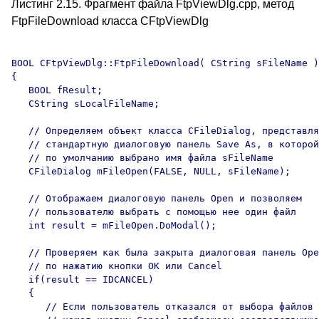
Листинг 2.15. Фрагмент файла FtpViewDlg.cpp, метод
FtpFileDownload класса CFtpViewDlg
BOOL CFtpViewDlg::FtpFileDownload( CString sFileName )

{

   BOOL fResult;

   CString sLocalFileName;

   // Определяем объект класса CFileDialog, представля
   // стандартную диалоговую панель Save As, в которой

   // по умолчанию выбрано имя файла sFileName

   CFileDialog mFileOpen(FALSE, NULL, sFileName);

   // Отображаем диалоговую панель Open и позволяем 

   // пользователю выбрать с помощью нее один файл

   int result = mFileOpen.DoModal();

   // Проверяем как была закрыта диалоговая панель Ope
   // по нажатию кнопки OK или Cancel

   if(result == IDCANCEL) 

   {

      // Если пользователь отказался от выбора файлов 