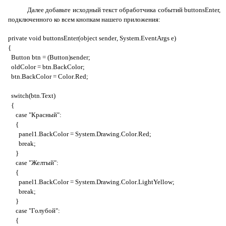
Далее добавьте исходный текст обработчика событий
buttonsEnter
,
подключенного ко всем кнопкам нашего приложения:
private
void
buttonsEnter
(
object
sender
,
System
.
EventArgs
e
)
{
Button
btn
= (
Button
)
sender
;
oldColor
=
btn
.
BackColor
;
btn
.
BackColor
=
Color
.
Red
;
switch
(
btn
.
Text
)
{
case
"Красный":
{
panel
1.
BackColor
=
System
.
Drawing
.
Color
.
Red
;
break
;
}
case
"Желтый":
{
panel
1.
BackColor
=
System
.
Drawing
.
Color
.
LightYellow
;
break
;
}
case
"Голубой":
{