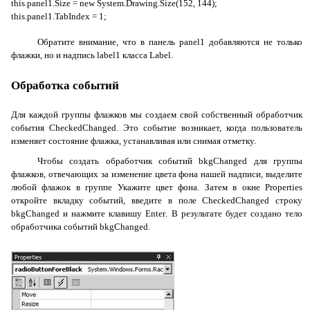
this
.
panel
1.
Size
=
new
System
.
Drawing
.
Size
(152, 144);
this
.
panel
1.
TabIndex
= 1;
Обратите внимание, что в панель
panel1
добавляются не только
флажки, но и надпись
label1
класса
Label
.
Обработка событий
Для каждой группы флажков мы создаем свой собственный обработчик
события
CheckedChanged
. Это событие возникает, когда пользователь
изменяет состояние флажка, устанавливая или снимая отметку.
Чтобы создать обработчик событий
bkgChanged
для группы
флажков, отвечающих за изменение цвета фона нашей надписи, выделите
любой флажок в группе
Укажите цвет фона
. Затем в окне
Properties
откройте вкладку событий, введите в поле
CheckedChanged
строку
bkgChanged
и нажмите клавишу
Enter
. В результате будет создано тело
обработчика событий
bkgChanged
.