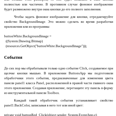
полностью или частично. В противном случае фоновое изображение
будет размножено внутри окна кнопки до его полного заполнения.
Чтобы задать фоновое изображение для кнопки, отредактируйте
свойство
BackgroundImage
. Это можно сделать во время разработки
приложения или из программы:
buttonWhite.BackgroundImage =
((System.Drawing.Bitmap)
(resources.GetObject("buttonWhite.BackgroundImage")));
События
До сих пор мы обрабатывали только одно событие
Click
, создаваемое при
щелчке кнопки мышью. В приложении
ButtonsApp
мы подготовили
обработчики этого события, предназначенные для изменения цвета
панели
panel1
класса
Panel
, расположенной в правой части главного окна
этого приложения. Создавая приложение, перетащите эту панель в форму
из инструментальной панели
Toolbox
.
Каждый такой обработчик события устанавливает свойство
panel1.BackColor
, записывая в него тот или иной цвет:
private
void
buttonRed
_
Click
(
object
sender
,
System
.
EventArgs
e
)