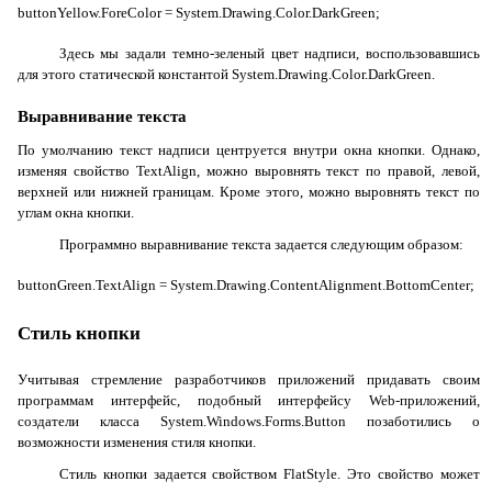
buttonYellow.ForeColor = System.Drawing.Color.DarkGreen;
Здесь мы задали темно-зеленый цвет надписи, воспользовавшись
для этого статической константой
System.Drawing.Color.DarkGreen
.
Выравнивание текста
По умолчанию текст надписи центруется внутри окна кнопки. Однако,
изменяя свойство
TextAlign
, можно выровнять текст по правой, левой,
верхней или нижней границам. Кроме этого, можно выровнять текст по
углам окна кнопки.
Программно выравнивание текста задается следующим образом:
buttonGreen.TextAlign = System.Drawing.ContentAlignment.BottomCenter;
Стиль кнопки
Учитывая стремление разработчиков приложений придавать своим
программам интерфейс, подобный интерфейсу
Web
-приложений,
создатели класса
System
.
Windows
.
Forms
.
Button
позаботились о
возможности изменения стиля кнопки.
Стиль кнопки задается свойством
FlatStyle
. Это свойство может