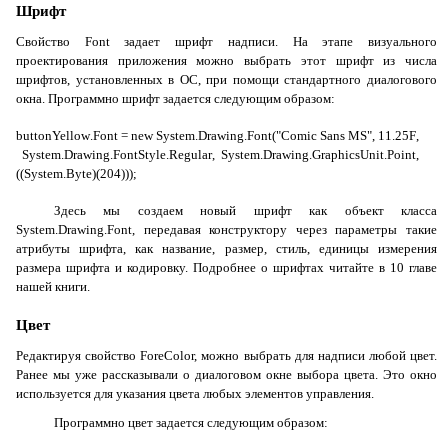
Шрифт
Свойство
Font
задает шрифт надписи. На этапе визуального
проектирования приложения можно выбрать этот шрифт из числа
шрифтов, установленных в ОС, при помощи стандартного диалогового
окна. Программно шрифт задается следующим образом:
buttonYellow
.
Font
=
new
System
.
Drawing
.
Font
("
Comic
Sans
MS
", 11.25
F
,
System
.
Drawing
.
FontStyle
.
Regular
,
System
.
Drawing
.
GraphicsUnit
.
Point
,
((
System
.
Byte
)(204)));
Здесь мы создаем новый шрифт как объект класса
System.Drawing.Font
, передавая конструктору через параметры такие
атрибуты шрифта, как название, размер, стиль, единицы измерения
размера шрифта и кодировку. Подробнее о шрифтах читайте в 10 главе
нашей книги.
Цвет
Редактируя свойство
ForeColor
, можно выбрать для надписи любой цвет.
Ранее мы уже рассказывали о диалоговом окне выбора цвета. Это окно
используется для указания цвета любых элементов управления.
Программно цвет задается следующим образом: