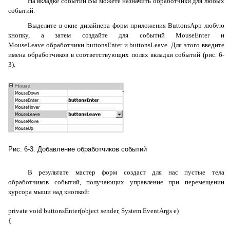
На вкладке событий Вы можете назначить обработчики для любых
событий.
Выделите в окне дизайнера форм приложения
ButtonsApp
любую
кнопку, а затем создайте для событий
MouseEnter
и
MouseLeave
обработчики
buttonsEnter
и
buttonsLeave
. Для этого введите
имена обработчиков в соответствующих полях вкладки событий (рис. 6-
3).
Рис. 6-3. Добавление обработчиков событий
В результате мастер форм создаст для нас пустые тела
обработчиков событий, получающих управление при перемещении
курсора мыши над кнопкой:
private void buttonsEnter(object sender, System.EventArgs e)
{