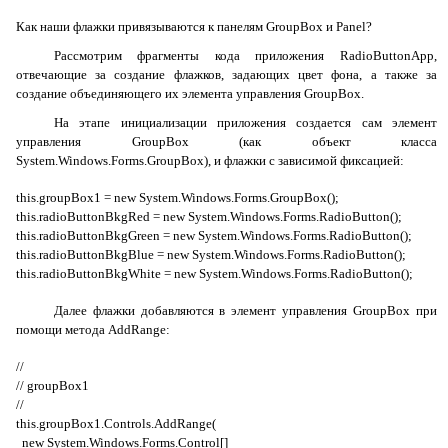
Как наши флажки привязываются к панелям
GroupBox
и
Panel
?
Рассмотрим фрагменты кода приложения
RadioButtonApp
,
отвечающие за создание флажков, задающих цвет фона, а также за
создание объединяющего их элемента управления
GroupBox
.
На этапе инициализации приложения создается сам элемент
управления
GroupBox
(как объект класса
System.Windows.Forms.GroupBox
), и флажки с зависимой фиксацией:
this
.
groupBox
1 =
new
System
.
Windows
.
Forms
.
GroupBox
();
this
.
radioButtonBkgRed
=
new
System
.
Windows
.
Forms
.
RadioButton
();
this
.
radioButtonBkgGreen
=
new
System
.
Windows
.
Forms
.
RadioButton
();
this
.
radioButtonBkgBlue
=
new
System
.
Windows
.
Forms
.
RadioButton
();
this
.
radioButtonBkgWhite
=
new
System
.
Windows
.
Forms
.
RadioButton
();
Далее флажки добавляются в элемент управления
GroupBox
при
помощи метода
AddRange
:
//
//
groupBox
1
//
this
.
groupBox
1.
Controls
.
AddRange
(
new
System
.
Windows
.
Forms
.
Control
[]