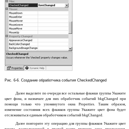
Рис. 6-6. Создание обработчика события CheckedChanged
Далее выделите по очереди все остальные флажки группы
Укажите
цвет фона
, и назначьте для них обработчик событий
bkgChanged
при
помощи только что упомянутого окна
Properties
. Таким образом,
изменение состояния всех флажков группы
Укажите цвет фона
будет
отслеживаться единым обработчиком событий
bkgChanged
.
Далее повторите эту операцию для группы флажков
Укажите цвет
текста
, расположенной в правой части главного окна приложения.