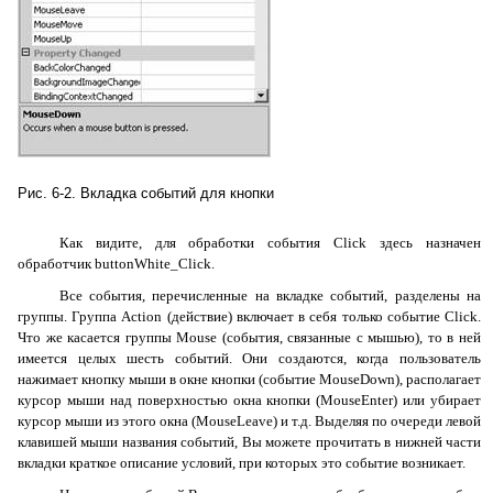
Рис. 6-2. Вкладка событий для кнопки
Как видите, для обработки события
Click
здесь назначен
обработчик
buttonWhite_Click
.
Все события, перечисленные на вкладке событий, разделены на
группы. Группа
Action
(действие) включает в себя только событие
Click
.
Что же касается группы
Mouse
(события, связанные с мышью), то в ней
имеется целых шесть событий. Они создаются, когда пользователь
нажимает кнопку мыши в окне кнопки (событие
MouseDown
), располагает
курсор мыши над поверхностью окна кнопки (
MouseEnter
) или убирает
курсор мыши из этого окна (
MouseLeave
) и т.д. Выделяя по очереди левой
клавишей мыши названия событий, Вы можете прочитать в нижней части
вкладки краткое описание условий, при которых это событие возникает.