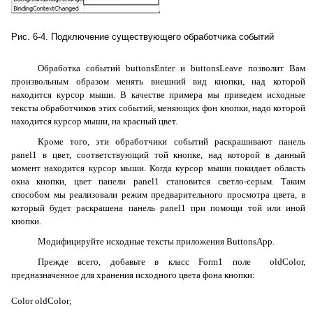
Рис. 6-4. Подключение существующего обработчика событий
Обработка событий
buttonsEnter
и
buttonsLeave
позволит Вам
произвольным образом менять внешний вид кнопки, над которой
находится курсор мыши. В качестве примера мы приведем исходные
тексты обработчиков этих событий, меняющих фон кнопки, надо которой
находится курсор мыши, на красный цвет.
Кроме того, эти обработчики событий раскрашивают панель
panel1
в цвет, соответствующий той кнопке, над которой в данный
момент находится курсор мыши. Когда курсор мыши покидает область
окна кнопки, цвет панели
panel1
становится светло-серым. Таким
способом мы реализовали режим предварительного просмотра цвета, в
который будет раскрашена панель
panel1
при помощи той или иной
кнопки.
Модифицируйте исходные тексты приложения
ButtonsApp
.
Прежде всего, добавьте в класс
Form1
поле
oldColor
,
предназначенное для хранения исходного цвета фона кнопки:
Color
oldColor
;