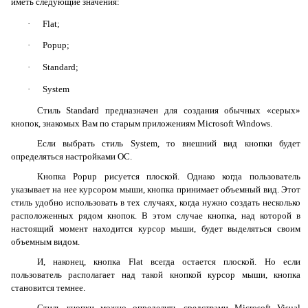
иметь следующие значения:
·
Flat
;
·
Popup
;
·
Standard
;
·
System
Стиль
Standard
предназначен для создания обычных «серых»
кнопок, знакомых Вам по старым приложениям
Microsoft
Windows
.
Если выбрать стиль
System
, то внешний вид кнопки будет
определяться настройками ОС.
Кнопка
Popup
рисуется плоской. Однако когда пользователь
указывает на нее курсором мыши, кнопка принимает объемный вид. Этот
стиль удобно использовать в тех случаях, когда нужно создать несколько
расположенных рядом кнопок. В этом случае кнопка, над которой в
настоящий момент находится курсор мыши, будет выделяться своим
объемным видом.
И, наконец, кнопка
Flat
всегда остается плоской. Но если
пользователь располагает над такой кнопкой курсор мыши, кнопка
становится темнее.
Стиль кнопки можно определить средствами
Microsoft
Visual