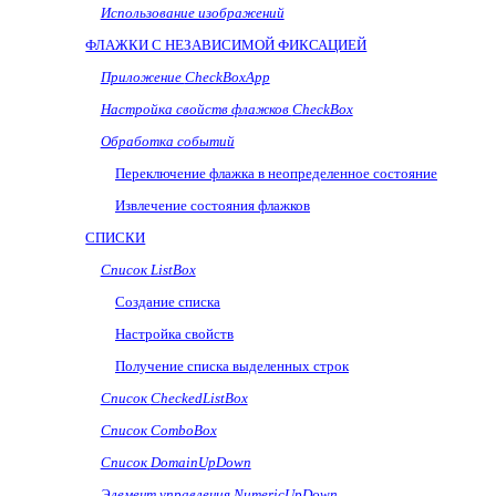
Использование изображений
ФЛАЖКИ С НЕЗАВИСИМОЙ ФИКСАЦИЕЙ
Приложение
CheckBoxApp
Настройка свойств флажков
CheckBox
Обработка событий
Переключение флажка в неопределенное состояние
Извлечение состояния флажков
СПИСКИ
Список
ListBox
Создание списка
Настройка свойств
Получение списка выделенных строк
Список
CheckedListBox
Список
ComboBox
Список
DomainUpDown
Элемент управления
NumericUpDown