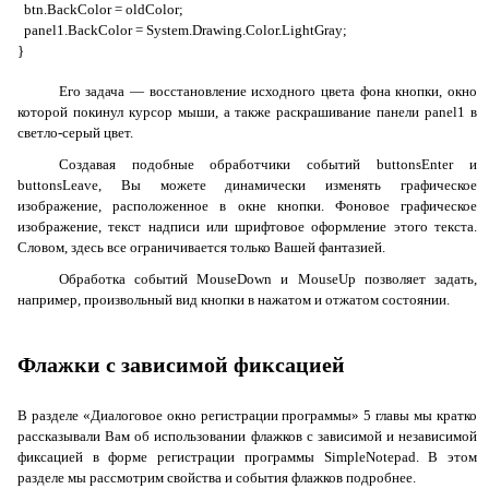
btn.BackColor = oldColor;
panel1.BackColor = System.Drawing.Color.LightGray;
}
Его задача — восстановление исходного цвета фона кнопки, окно
которой покинул курсор мыши, а также раскрашивание панели
panel1
в
светло-серый цвет.
Создавая подобные обработчики событий
buttonsEnter
и
buttonsLeave
, Вы можете динамически изменять графическое
изображение, расположенное в окне кнопки. Фоновое графическое
изображение, текст надписи или шрифтовое оформление этого текста.
Словом, здесь все ограничивается только Вашей фантазией.
Обработка событий
MouseDown
и
MouseUp
позволяет задать,
например, произвольный вид кнопки в нажатом и отжатом состоянии.
Флажки с зависимой фиксацией
В разделе «
Диалоговое окно регистрации программы
» 5 главы мы кратко
рассказывали Вам об использовании флажков с зависимой и независимой
фиксацией в форме регистрации программы
SimpleNotepad
. В этом
разделе мы рассмотрим свойства и события флажков подробнее.