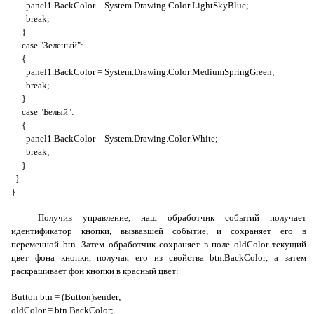
panel
1.
BackColor
=
System
.
Drawing
.
Color
.
LightSkyBlue
;
break
;
}
case
"Зеленый":
{
panel
1.
BackColor
=
System
.
Drawing
.
Color
.
MediumSpringGreen
;
break
;
}
case
"Белый":
{
panel
1.
BackColor
=
System
.
Drawing
.
Color
.
White
;
break
;
}
}
}
Получив управление, наш обработчик событий получает
идентификатор кнопки, вызвавшей событие, и сохраняет его в
переменной
btn
. Затем обработчик сохраняет в поле
oldColor
текущий
цвет фона кнопки, получая его из свойства
btn
.
BackColor
, а затем
раскрашивает фон кнопки в красный цвет:
Button btn = (Button)sender;
oldColor = btn.BackColor;