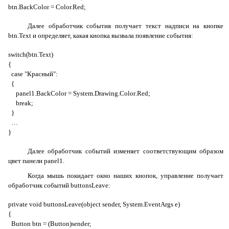
btn.BackColor = Color.Red;
Далее обработчик события получает текст надписи на кнопке
btn
.
Text
и определяет, какая кнопка вызвала появление события:
switch
(
btn
.
Text
)
{
case
"Красный":
{
panel
1.
BackColor
=
System
.
Drawing
.
Color
.
Red
;
break
;
}
…
}
Далее обработчик событий изменяет соответствующим образом
цвет панели
panel
1
.
Когда мышь покидает окно наших кнопок, управление получает
обработчик событий
buttonsLeave
:
private void buttonsLeave(object sender, System.EventArgs e)
{
Button btn = (Button)sender;