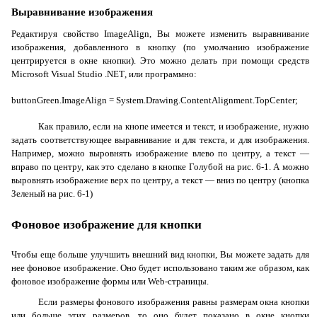
Выравнивание изображения
Редактируя свойство
ImageAlign
, Вы можете изменить выравнивание
изображения, добавленного в кнопку (по умолчанию изображение
центрируется в окне кнопки). Это можно делать при помощи средств
Microsoft
Visual
Studio
.
NET
, или программно:
buttonGreen.ImageAlign = System.Drawing.ContentAlignment.TopCenter;
Как правило, если на кнопе имеется и текст, и изображение, нужно
задать соответствующее выравнивание и для текста, и для изображения.
Например, можно выровнять изображение влево по центру, а текст —
вправо по центру, как это сделано в кнопке
Голубой
на рис. 6-1. А можно
выровнять изображение верх по центру, а текст — вниз по центру (кнопка
Зеленый
на рис. 6-1)
Фоновое изображение для кнопки
Чтобы еще больше улучшить внешний вид кнопки, Вы можете задать для
нее фоновое изображение. Оно будет использовано таким же образом, как
фоновое изображение формы или
Web
-страницы.
Если размеры фонового изображения равны размерам окна кнопки
или больше этих размеров, то оно будет показано в окне кнопки