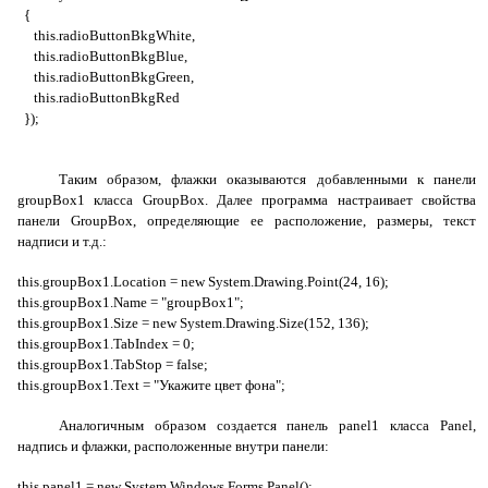
{
this
.
radioButtonBkgWhite
,
this
.
radioButtonBkgBlue
,
this
.
radioButtonBkgGreen
,
this
.
radioButtonBkgRed
});
Таким образом, флажки оказываются добавленными к панели
groupBox1
класса
GroupBox
. Далее программа настраивает свойства
панели
GroupBox
, определяющие ее расположение, размеры, текст
надписи и т.д.:
this
.
groupBox
1.
Location
=
new
System
.
Drawing
.
Point
(24, 16);
this
.
groupBox
1.
Name
= "
groupBox
1";
this
.
groupBox
1.
Size
=
new
System
.
Drawing
.
Size
(152, 136);
this
.
groupBox
1.
TabIndex
= 0;
this
.
groupBox
1.
TabStop
=
false
;
this
.
groupBox
1.
Text
= "Укажите цвет фона";
Аналогичным образом создается панель
panel1
класса
Panel
,
надпись и флажки, расположенные внутри панели:
this
.
panel
1 =
new
System
.
Windows
.
Forms
.
Panel
();