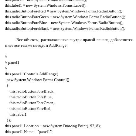
this
.
label
1 =
new
System
.
Windows
.
Forms
.
Label
();
this
.
radioButtonForeRed
=
new
System
.
Windows
.
Forms
.
RadioButton
();
this
.
radioButtonForeGreen
=
new
System
.
Windows
.
Forms
.
RadioButton
();
this
.
radioButtonForeBlue
=
new
System
.
Windows
.
Forms
.
RadioButton
();
this
.
radioButtonForeBlack
=
new
System
.
Windows
.
Forms
.
RadioButton
();
Все объекты, расположенные внутри правой панели, добавляются
в нее все тем же методом
AddRange
:
//
//
panel
1
//
this
.
panel
1.
Controls
.
AddRange
(
new
System
.
Windows
.
Forms
.
Control
[]
{
this
.
radioButtonForeBlack
,
this
.
radioButtonForeBlue
,
this
.
radioButtonForeGreen
,
this
.
radioButtonForeRed
,
this
.
label
1
});
this
.
panel
1.
Location
=
new
System
.
Drawing
.
Point
(192, 8);
this
.
panel
1.
Name
= "
panel
1";