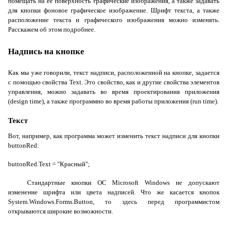
помещать на ее поверхность графические изображения, а также задавать
для кнопки фоновое графическое изображение. Шрифт текста, а также
расположение текста и графического изображения можно изменять.
Расскажем об этом подробнее.
Надпись на кнопке
Как мы уже говорили, текст надписи, расположенной на кнопке, задается
с помощью свойства
Text
. Это свойство, как и другие свойства элементов
управления, можно задавать во время проектирования приложения
(
design
time
), а также программно во время работы приложения (
run
time
).
Текст
Вот, например, как программа может изменить текст надписи для кнопки
buttonRed
:
buttonRed.Text = "Красный";
Стандартные кнопки ОС
Microsoft
Windows
не допускают
изменение шрифта или цвета надписей. Что же касается кнопок
System
.
Windows
.
Forms
.
Button
, то здесь перед программистом
открываются широкие возможности.