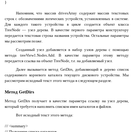
}
Напомним, что массив
drivesArray
содержит массив текстовых
строк с обозначениями логических устройств, установленных в системе.
Для каждого такого устройства в цикле создается объект класса
TreeNode
— узел дерева. В качестве первого параметра конструктору
передается текстовая строка названия устройства. Остальные параметры
мы рассмотрим позже.
Созданный узел добавляется в набор узлов дерева с помощью
метода
treeView1.Nodes.Add
. В качестве параметра этому методу
передается ссылка на объект
TreeNode
, т.е. на добавляемый узел.
Далее вызывается метод
GetDirs
, добавляющий в дерево список
содержимого корневого каталога текущего дискового устройства. Мы
рассмотрим исходный текст этого метода в следующем разделе.
Метод GetDirs
Метод
GetDirs
получает в качестве параметра ссылку на узел дерева,
который требуется наполнить списком имен каталогов и файлов.
Вот исходный текст этого метода:
/// <
summary
>
/// Получение списка каталогов