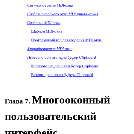
Системное меню
MDI
-окна
Создание главного окна
MDI
-приложения
Создание
MDI
-окон
Шаблон
MDI
-окна
Программный код для создания
MDI
-окна
Упорядочивание
MDI
-окон
Передача данных через буфер
Clipboard
Копирование данных в буфер
Clipboard
Вставка данных из буфера
Clipboard
Многооконный
Глава 7.
пользовательский
интерфейс