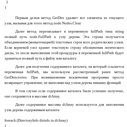
}
}
Первым делом метод
GetDirs
удаляет все элементы из текущего
узла, вызывая для этого метод
node.Nodes.Clear
.
Далее метод переписывает в переменную
fullPath
типа
string
полный путь
node.FullPath
к узлу дерева. Эта строка получается
объединением (конкатенацией) текстовых строк всех родительских узлов.
Если корневой узел хранит текстовую строку обозначения логического
диска, то после выполнения этой процедуры в переменной
fullPath
будет
храниться полный путь к файлу или каталогу.
Далее для получения содержимого каталога, на который ссылается
переменная
fullPath
, мы используем рассмотренный ранее метод
GetDirectories
. При возникновении исключения программа просто
возвращает управление, не выполняя над узлом дерева никаких функций.
В том случае если содержимое каталога было успешно получено,
оно сохраняется в массиве
diArray
.
Далее содержимое массива
diArray
используется для заполнения
узла дерева содержимым каталога:
foreach (DirectoryInfo dirinfo in diArray)
{