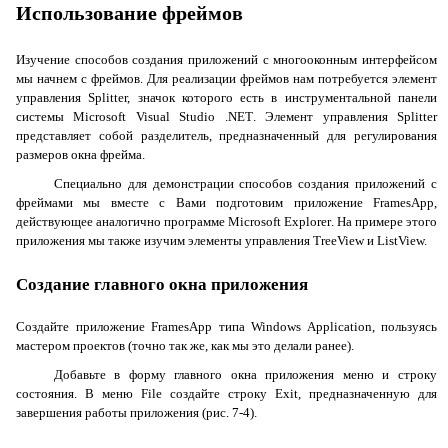
Использование фреймов
Изучение способов создания приложений с многооконным интерфейсом
мы начнем с фреймов. Для реализации фреймов нам потребуется элемент
управления
Splitter
, значок которого есть в инструментальной панели
системы
Microsoft
Visual
Studio
.
NET
. Элемент управления
Splitter
представляет собой разделитель, предназначенный для регулирования
размеров окна фрейма.
Специально для демонстрации способов создания приложений с
фреймами мы вместе с Вами подготовим приложение
FramesApp
,
действующее аналогично программе
Microsoft
Explorer
. На примере этого
приложения мы также изучим элементы управления
TreeView
и
ListView
.
Создание главного окна приложения
Создайте приложение
FramesApp
типа
Windows
Application
, пользуясь
мастером проектов (точно так же, как мы это делали ранее).
Добавьте в форму главного окна приложения меню и строку
состояния. В меню
File
создайте строку
Exit
, предназначенную для
завершения работы приложения (рис. 7-4).