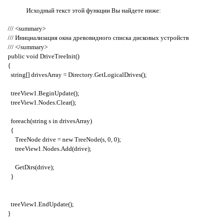
Исходный текст этой функции Вы найдете ниже:
/// <
summary
>
/// Инициализация окна древовидного списка дисковых устройств
/// </
summary
>
public
void
DriveTreeInit
()
{
string
[]
drivesArray
=
Directory
.
GetLogicalDrives
();
treeView
1.
BeginUpdate
();
treeView
1.
Nodes
.
Clear
();
foreach
(
string
s
in
drivesArray
)
{
TreeNode
drive
=
new
TreeNode
(
s
, 0, 0);
treeView
1.
Nodes
.
Add
(
drive
);
GetDirs
(
drive
);
}
treeView
1.
EndUpdate
();
}