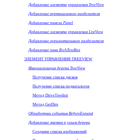
Добавление элемента управления TreeView
Добавление вертикального разделителя
Добавление панели
Panel
Добавление элемента управления ListView
Добавление горизонтального разделителя
Добавление окна RichTextBox
ЭЛЕМЕНТ УПРАВЛЕНИЯ TREEVIEW
Инициализация дерева TreeView
Получение списка дисков
Получение списка подкаталогов
Метод
DriveTreeInit
Метод GetDirs
Обработчик события
BeforeExpand
Добавление значков к узлам дерева
Создание списка изображений