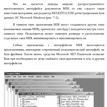
Что же касается некогда широко распространенного
многооконного интерфейса документов
MDI
, то ему следует такая
известная программа, как редактор
REGEDT
32.
EXE
регистрационная база
данных ОС
Microsoft
Windows
(рис. 7-3).
В главном окне приложения
MDI
могут создаваться другие окна
(называемые окнами
MDI
), причем все они будут находиться внутри этого
главного окна. Пользователь может изменять размеры и расположение
отдельных окон
MDI
, минимизировать и максимизировать их.
Сейчас приложения с интерфейсом
MDI
вытесняются
приложениями, имеющими современный пользовательский интерфейс на
базе фреймов. Тем не менее, средства
Microsoft
.
NET
Framework
позволят
Вам при необходимости легко снабжать свои приложения и тем, и другим
интерфейсом.