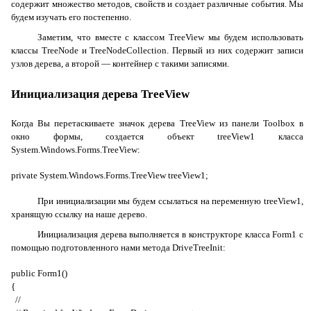
содержит множество методов, свойств и создает различные события. Мы
будем изучать его постепенно.
Заметим, что вместе с классом
TreeView
мы будем использовать
классы
TreeNode
и
TreeNode
Collection
. Первый из них содержит записи
узлов дерева, а второй — контейнер с такими записями.
Инициализация дерева TreeView
Когда Вы перетаскиваете значок дерева
TreeView
из панели
Toolbox
в
окно формы, создается объект
treeView1
класса
System.Windows.Forms.TreeView
:
private System.Windows.Forms.TreeView treeView1;
При инициализации мы будем ссылаться на переменную
treeView1
,
хранящую ссылку на наше дерево.
Инициализация дерева выполняется в конструкторе класса
Form1
с
помощью подготовленного нами метода
DriveTreeInit
:
public Form1()
{
//