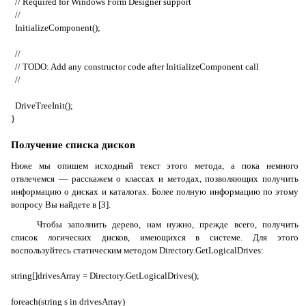
// Required for Windows Form Designer support
//
InitializeComponent();
//
// TODO: Add any constructor code after InitializeComponent call
//
DriveTreeInit();
}
Получение списка дисков
Ниже мы опишем исходный текст этого метода, а пока немного
отвлечемся — расскажем о классах и методах, позволяющих получить
информацию о дисках и каталогах. Более полную информацию по этому
вопросу Вы найдете в [3].
Чтобы заполнить дерево, нам нужно, прежде всего, получить
список логических дисков, имеющихся в системе. Для этого
воспользуйтесь статическим методом
Directory.GetLogicalDrives
:
string[]drivesArray = Directory.GetLogicalDrives();
foreach(string s in drivesArray)