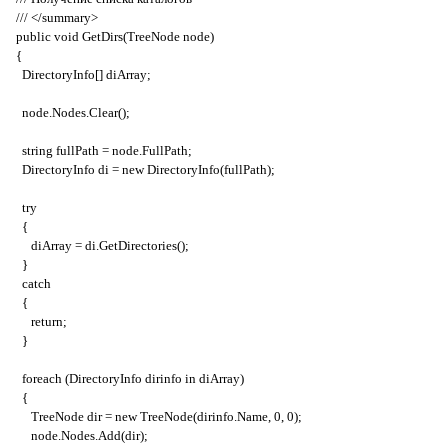
/// </
summary
>
public
void
GetDirs
(
TreeNode
node
)
{
DirectoryInfo
[]
diArray
;
node
.
Nodes
.
Clear
();
string
fullPath
=
node
.
FullPath
;
DirectoryInfo
di
=
new
DirectoryInfo
(
fullPath
);
try
{
diArray
=
di
.
GetDirectories
();
}
catch
{
return
;
}
foreach
(
DirectoryInfo
dirinfo
in
diArray
)
{
TreeNode
dir
=
new
TreeNode
(
dirinfo
.
Name
, 0, 0);
node
.
Nodes
.
Add
(
dir
);