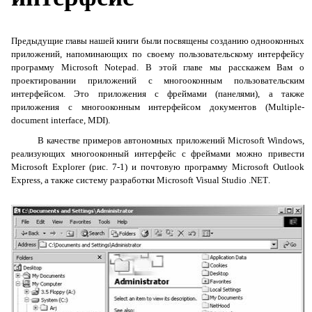
Предыдущие главы нашей книги были посвящены созданию однооконных
приложений, напоминающих по своему пользовательскому интерфейсу
программу
Microsoft
Notepad
. В этой главе мы расскажем Вам о
проектировании приложений с многооконным пользовательским
интерфейсом. Это приложения с
фреймами
(панелями), а также
приложения с
многооконным интерфейсом документов
(Multiple-
document
interface
,
MDI
).
В качестве примеров автономных приложений
Microsoft
Windows
,
реализующих многооконный интерфейс с фреймами можно привести
Microsoft
Explorer
(рис. 7-1) и почтовую программу
Microsoft
Outlook
Express
, а также систему разработки
Microsoft
Visual
Studio
.
NET
.