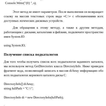
Console.Write("{0} ", s);
Этот метод не имеет параметров. После выполнения он возвращает
ссылку на массив текстовых строк вида «
C
:\» с обозначениями всех
доступных логических дисковых устройств.
Для обращения к этому методу, а также к другим методам,
работающим с дисками, каталогами и файлами, подключите пространство
имен
System.IO
:
using
System
.
IO
;
Получение списка подкаталогов
Для того чтобы получить список всех подкаталогов заданного каталога,
мы используем метод
GetDirectories
класса
DirectoryInfo
. Ниже приведен
фрагмент кода, позволяющий записать в массив
diArray
информацию обо
всех подкаталогах корневого каталога диска
C
:
DirectoryInfo[] diArray;
string fullPath = "C:\\";
DirectoryInfo di = new DirectoryInfo(fullPath);