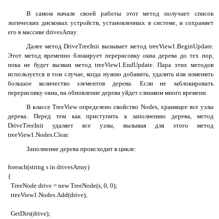
В самом начале своей работы этот метод получает список
логических дисковых устройств, установленных в системе, и сохраняет
его в массиве
drivesArray
.
Далее метод
DriveTreeInit
вызывает метод
treeView1.BeginUpdate
.
Этот метод временно блокирует перерисовку окна дерева до тех пор,
пока не будет вызван метод
treeView1.EndUpdate
. Пара этих методов
используется в том случае, когда нужно добавить, удалить или изменить
большое количество элементов дерева. Если не заблокировать
перерисовку окна, на обновление дерева уйдет слишком много времени.
В классе
TreeView
определено свойство
Nodes
, хранящее все узлы
дерева. Перед тем как приступить к заполнению дерева, метод
DriveTreeInit
удаляет все узлы, вызывая для этого метод
treeView1.Nodes.Clear
.
Заполнение дерева происходит в цикле:
foreach(string s in drivesArray)
{
TreeNode drive = new TreeNode(s, 0, 0);
treeView1.Nodes.Add(drive);
GetDirs(drive);