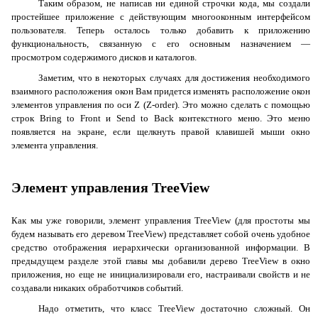
Таким образом, не написав ни единой строчки кода, мы создали
простейшее приложение с действующим многооконным интерфейсом
пользователя. Теперь осталось только добавить к приложению
функциональность, связанную с его основным назначением —
просмотром содержимого дисков и каталогов.
Заметим, что в некоторых случаях для достижения необходимого
взаимного расположения окон Вам придется изменять расположение окон
элементов управления по оси
Z
(
Z
-
order
). Это можно сделать с помощью
строк
Bring
to
Front
и
Send
to
Back
контекстного меню. Это меню
появляется на экране, если щелкнуть правой клавишей мыши окно
элемента управления.
Элемент управления TreeView
Как мы уже говорили, элемент управления
TreeView
(для простоты мы
будем называть его деревом
TreeView
) представляет собой очень удобное
средство отображения иерархически организованной информации. В
предыдущем разделе этой главы мы добавили дерево
TreeView
в окно
приложения, но еще не инициализировали его, настраивали свойств и не
создавали никаких обработчиков событий.
Надо отметить, что класс
TreeView
достаточно сложный. Он