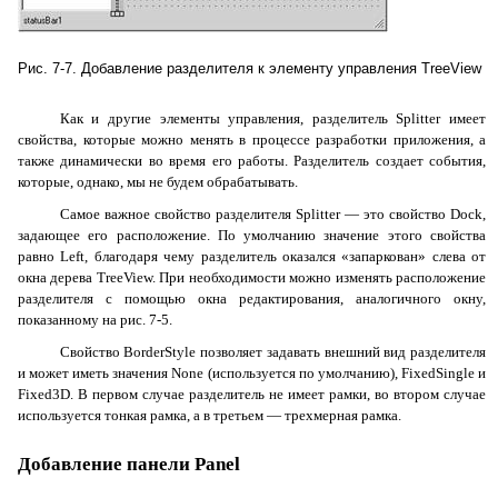
Рис. 7-7. Добавление разделителя к элементу управления TreeView
Как и другие элементы управления, разделитель
Splitter
имеет
свойства, которые можно менять в процессе разработки приложения, а
также динамически во время его работы. Разделитель создает события,
которые, однако, мы не будем обрабатывать.
Самое важное свойство разделителя
Splitter
— это свойство
Dock
,
задающее его расположение. По умолчанию значение этого свойства
равно
Left
, благодаря чему разделитель оказался «запаркован» слева от
окна дерева
TreeView
. При необходимости можно изменять расположение
разделителя с помощью окна редактирования, аналогичного окну,
показанному на рис. 7-5.
Свойство
BorderStyle
позволяет задавать внешний вид разделителя
и может иметь значения
None
(используется по умолчанию),
FixedSingle
и
Fixed3D
. В первом случае разделитель не имеет рамки, во втором случае
используется тонкая рамка, а в третьем — трехмерная рамка.
Добавление панели
Panel