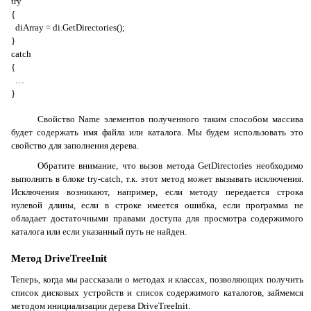
try
{
diArray = di.GetDirectories();
}
catch
{
…
}
Свойство
Name
элементов полученного таким способом массива
будет содержать имя файла или каталога. Мы будем использовать это
свойство для заполнения дерева.
Обратите внимание, что вызов метода
GetDirectories
необходимо
выполнять в блоке
try-catch
, т.к. этот метод может вызывать исключения.
Исключения возникают, например, если методу передается строка
нулевой длины, если в строке имеется ошибка, если программа не
обладает достаточными правами доступа для просмотра содержимого
каталога или если указанный путь не найден.
Метод
DriveTreeInit
Теперь, когда мы рассказали о методах и классах, позволяющих получить
список дисковых устройств и список содержимого каталогов, займемся
методом инициализации дерева
DriveTreeInit
.