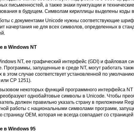
ных письменностей, а также знаки пунктуации и технически
зования в будущем. Символам кириллицы выделены коды в 
боты с документами Unicode нужны соответствующие шриф
ит начертания не для всех символов, определенных в станд
ей.
e в Windows NT
indows NT, ее графический интерфейс (GDI) и файловая с
e. Программы, запущенные в среде NT, могут работать так
х в этом случае соответствует установленной по умолчанию
c, или CP 1251).
вызовом некоторых функций программного интерфейса NT 
преобразуют однобайтовые символы в Unicode. Чтобы прео
ватель должен правильно указать страну в приложении Regio
тной работы с национальными символами программ, запущ
ю страницу OEM, которая не всегда совпадает со страницей 
e в Windows 95