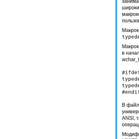
занима
широким
макрок
пользо
Макрок
typed
Макрок
в нача
wchar_t
#ifde
typed
typed
В файл
универ
ANSI, 
операц
Модифи