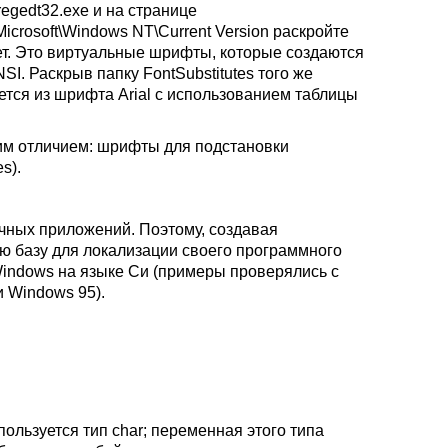
regedt32.exe и на странице
osoft\Windows NT\Current Version раскройте
 нет. Это виртуальные шрифты, которые создаются
. Раскрыв папку FontSubstitutes того же
уется из шрифта Arial с использованием таблицы
ним отличием: шрифты для подстановки
s).
чных приложений. Поэтому, создавая
ую базу для локализации своего программного
Windows на языке Си (примеры проверялись с
и Windows 95).
ользуется тип char; переменная этого типа