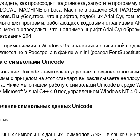
увидеть, как происходит подстановка, запустите программу 
OCAL_MACHINE on Local Machine в разделе SOFTWARE\Micr
Fonts. Вы убедитесь, что шрифтов, подобных Arial Cyr, там
льно для программ, работающих с кодовыми страницами ANSI
а, можно определить, что, например, шрифт Arial Cyr образ
азования 204.
а, применяемая в Windows 95, аналогична описанной с од
яются не в Реестре, а в файле win.ini (раздел FontSubstitute
а с символами Unicode
зование Unicode значительно упрощает создание многоязы
ммы с прицелом на этот стандарт, вы закладываете неплох
та. Ниже мы опишем работу с символами Unicode в среде 
 Microsoft Visual C++ 4.0 под управлением Windows NT 4.0 
еление символьных данных Unicode
нные
ычных символьных данных - символов ANSI - в языке Си исп