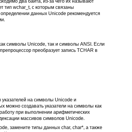
ходимо два байта, из-за чего их называют
т тип wchar_t, с которым связаны
определении данных Unicode рекомендуется
ми.
ак символы Unicode, так и символы ANSI. Если
, препроцессор преобразует запись TCHAR в
 указателей на символы Unicode и
х можно создавать указатели на символы как
 работу при выполнении арифметических
ндексации массивов символов Unicode.
e, замените типы данных char, char*, а также