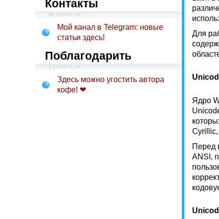
Контакты
различ
исполь
Мой канал в Telegram: новые
Для ра
статьи здесь!
содерж
Поблагодарить
област
Unicod
Здесь можно угостить автора
кофе! ❤
Ядро W
Unicod
которы
Cyrilli
Перед 
ANSI, 
пользо
коррек
кодову
Unicod