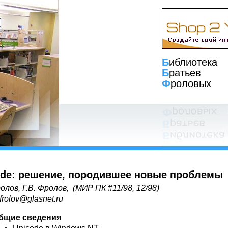
Б
иблиотека
Б
ратьев
Ф
роловых
ode: решение, породившее новые проблемы
олов, Г.В. Фролов, (
МИР ПК
#11/98, 12/98)
frolov@glasnet.ru
бщие сведения