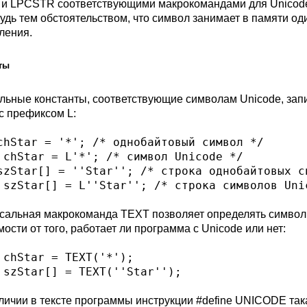
и LPCSTR соответствующими макрокомандами для Unicode. 
будь тем обстоятельством, что символ занимает в памяти од
ления.
ты
льные константы, соответствующие символам Unicode, зап
 с префиксом L:
chStar = '*'; /* однобайтовый символ */

 chStar = L'*'; /* символ Unicode */

szStar[] = ''Star''; /* строка однобайтовых си
сальная макрокоманда TEXT позволяет определять символь
ости от того, работает ли программа с Unicode или нет:
 chStar = TEXT('*');

личии в тексте программы инструкции #define UNICODE так