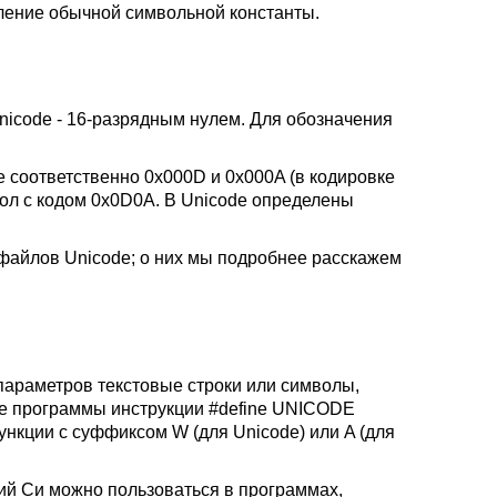
деление обычной символьной константы.
nicode - 16-разрядным нулем. Для обозначения
de соответственно 0x000D и 0x000A (в кодировке
вол с кодом 0x0D0A. В Unicode определены
файлов Unicode; о них мы подробнее расскажем
параметров текстовые строки или символы,
те программы инструкции #define UNICODE
нкции с суффиксом W (для Unicode) или A (для
й Cи можно пользоваться в программах,