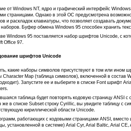
чие от Windows NT, ядро и графический интерфейс Windows 
ми страницами. Однако в этой ОС предусмотрена возможн
ов и раскладок клавиатуры, что позволяет создавать док
 наборов. Буфер обмена Windows 95 способен хранить т
аве Windows 95 поставляется набор шрифтов Unicode, с кот
t Office 97.
дование шрифтов Unicode
ть, какие наборы символов присутствуют в том или ином 
ы Character Map (таблица символов), включенной в состав
одходит). Запустите ее и выберите в списке Font шрифт Ari
ers.
вшаяся таблица будет повторять кодовую страницу ANSI с
 же в списке Subset строку Cyrillic, вы увидите таблицу с
тствующую кириллической области Unicode.
ограмм, работающих с кодовыми страницами ANSI, вместо шр
ы, установленной в системе) Arial Cyr, Arial Baltic, Arial CE, A