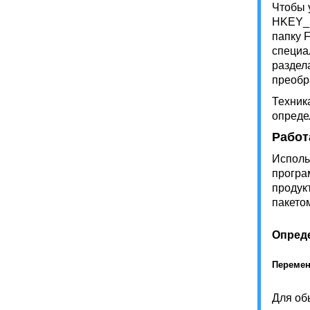
Чтобы 
HKEY_L
папку 
специа
раздел
преобр
Техник
определ
Работ
Исполь
програ
продук
пакетом
Опред
Переме
Для об