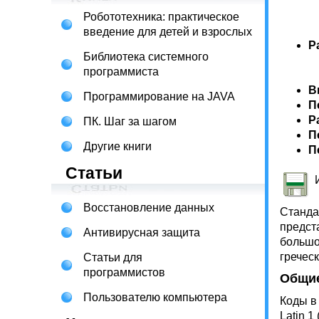
Робототехника: практическое
введение для детей и взрослых
Р
Библиотека системного
программиста
В
Программирование на JAVA
П
Р
ПК. Шаг за шагом
П
Другие книги
П
Статьи
И
Восстановление данных
Станда
предст
Антивирусная защита
большо
гречес
Статьи для
программистов
Общие
Пользователю компьютера
Коды в
Latin 