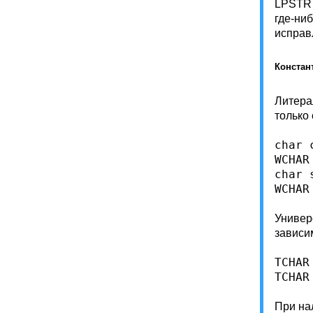
LPSTR 
где-ни
исправ
Констан
Литера
только
char 
WCHAR
char 
Универ
зависим
TCHAR
При на