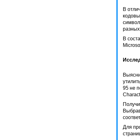
В отли
кодовы
символ
разных
В сост
Microsof
Иссле
Выясни
утилит
95 не п
Charact
Получи
Выбрав
соотве
Для пр
страниц