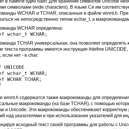
ет в памяти один байт. Для хранения символов Unicode необ
и символами (wide characters). В языке Си им соответствуе
оманды WCHAR и TCHAR, описанные в файле winnt.h. При 
ваться не непосредственно типом wchar_t, а макрокоманда
оманда WCHAR определена:
ef wchar_t WCHAR;
оманда TCHAR универсальная, она позволяет определять к
ле текста программы имеется инструкция #define UNICODE
, если нет - в char:
f UNICODE

ef wchar_t WCHAR;

ef WCHAR TCHAR;

е winnt.h содержатся также макрокоманды для определения
сальные макрокоманды (на базе TCHAR), с помощью которы
так и Unicode. Эти макрокоманды обеспечивают корректную
ий над указателями и при использовании указателей для и
цируя исходный текст своей программы для работы с Unicod