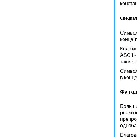
конста
Специа
Символ
конца т
Код си
ASCII 
также 
Символ
в конце
Функци
Больши
реализ
препро
одноба
Благод