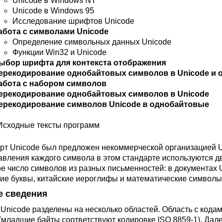
Unicode в Windows NT
Unicode в Windows 95
Исследование шрифтов Unicode
абота с символами Unicode
Определение символьных данных Unicode
Функции Win32 и Unicode
ыбор шрифта для контекста отображения
ерекодирование однобайтовых символов в Unicodе и 
абота с набором символов
ерекодирование однобайтовых символов в Unicode
ерекодирование символов Unicode в однобайтовые
сходные тексты программ
рт Unicode был предложен некоммерческой организацией Un
авления каждого символа в этом стандарте используются дв
е число символов из разных письменностей: в документах U
кие буквы, китайские иероглифы и математические символ
 сведения
 Unicode разделены на несколько областей. Область с кода
1 (младшие байты соответствуют кодировке ISO 8859-1). Дал