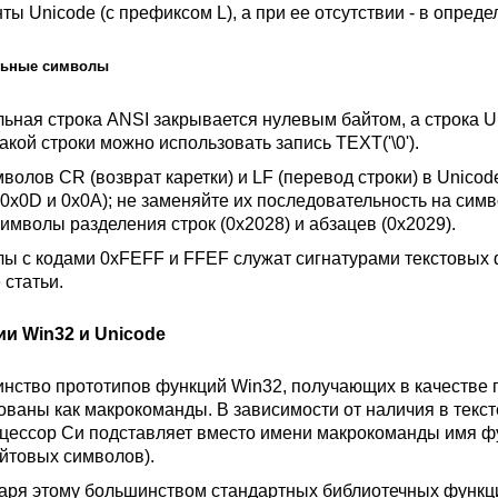
нты Unicode (с префиксом L), а при ее отсутствии - в опре
льные символы
ьная строка ANSI закрывается нулевым байтом, а строка U
акой строки можно использовать запись TEXT('\0').
мволов CR (возврат каретки) и LF (перевод строки) в Unico
- 0x0D и 0x0A); не заменяйте их последовательность на сим
символы разделения строк (0x2028) и абзацев (0x2029).
ы с кодами 0xFEFF и FFEF служат сигнатурами текстовых 
 статьи.
и Win32 и Unicode
нство прототипов функций Win32, получающих в качестве 
ованы как макрокоманды. В зависимости от наличия в текс
цессор Си подставляет вместо имени макрокоманды имя фу
йтовых символов).
аря этому большинством стандартных библиотечных функци