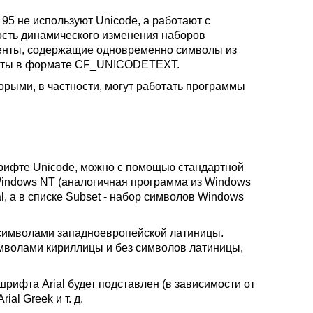
95 не используют Unicode, а работают с
ость динамического изменения наборов
ументы, содержащие одновременно символы из
ексты в формате CF_UNICODETEXT.
орыми, в частности, могут работать программы
шрифте Unicode, можно с помощью стандартной
 Windows NT (аналогичная программа из Windows
al, а в списке Subset - набор символов Windows
 символами западноевропейской латиницы.
 символами кириллицы и без символов латиницы,
ифта Arial будет подставлен (в зависимости от
rial Greek и т. д.