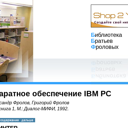
Б
иблиотека
Б
ратьев
Ф
роловых
аратное обеспечение IBM PC
сандр Фролов, Григорий Фролов
книга 1, М.: Диалог-МИФИ, 1992.