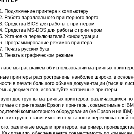
РИНТЕР
1.
Подключение принтера к компьютеру
2.
Работа параллельного принтерного порта
3.
Средства BIOS для работы с принтером
4.
Средства MS-DOS для работы с принтером
5.
Установка переключателей конфигурации
6.
Программирование режимов принтера
7.
Печать русских букв
8.
Печать в графическом режиме
 главе мы расскажем об использовании матричных принтеро
ные принтеры распространены наиболее широко, в основном 
ности в печати большого объема документации (тысячи лист
емых документов, используйте матричные принтеры.
вуют две группы матричных принтеров, различающихся по 
тимые с принтерами Epson и принтеры, совместимые с IBM 
одителей компьютерного оборудования (не Epson и не IBM
из этих групп в зависимости от установки переключателей к
того, различные модели принтеров, например, производст
. Как правило, обеспечивается совместимость по командам 