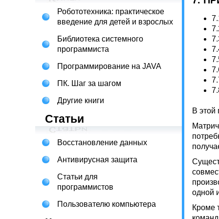
7. П
Робототехника: практическое
7.
введение для детей и взрослых
7.
Библиотека системного
7.
программиста
7.
7.
Программирование на JAVA
7.
7.
ПК. Шаг за шагом
7.
Другие книги
В этой
Статьи
Матрич
потреб
Восстановление данных
получа
Антивирусная защита
Сущест
совмес
Статьи для
произв
программистов
одной 
Пользователю компьютера
Кроме 
команд