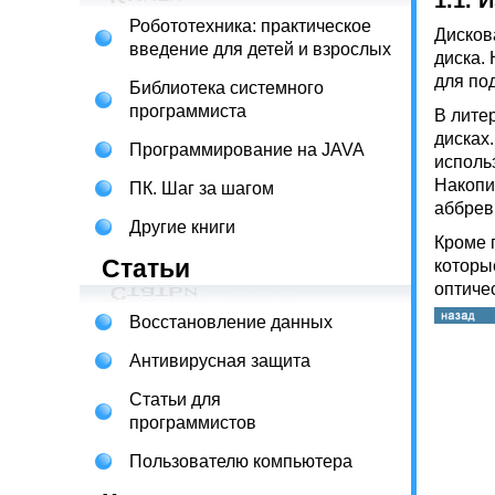
1.1.
И
Робототехника: практическое
Дисков
введение для детей и взрослых
диска.
для по
Библиотека системного
программиста
В лите
дисках
Программирование на JAVA
использ
Накопи
ПК. Шаг за шагом
аббреви
Другие книги
Кроме 
Статьи
которы
оптиче
Восстановление данных
Антивирусная защита
Статьи для
программистов
Пользователю компьютера