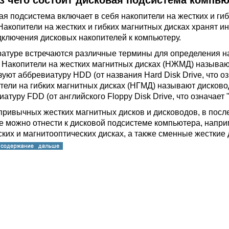
з чего состоит дисковая подсистема компь
ая подсистема включает в себя накопители на жестких и гиб
 Накопители на жестких и гибких магнитных дисках хранят 
дключения дисковых накопителей к компьютеру.
ратуре встречаются различные термины для определения на
. Накопители на жестких магнитных дисках (НЖМД) называю
уют аббревиатуру HDD (от названия Hard Disk Drive, что оз
тели на гибких магнитных дисках (НГМД) называют дисков
атуру FDD (от английского Floppy Disk Drive, что означает
привычных жестких магнитных дисков и дисководов, в посл
е можно отнести к дисковой подсистеме компьютера, напр
ских и магнитооптических дисках, а также сменные жесткие 