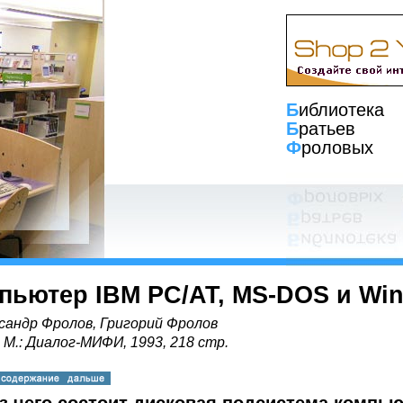
Б
иблиотека
Б
ратьев
Ф
роловых
пьютер IBM PC/AT, MS-DOS и Wi
сандр Фролов, Григорий Фролов
, М.: Диалог-МИФИ, 1993, 218 стр.