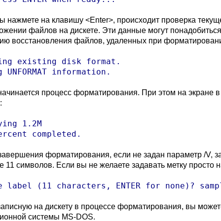
вы нажмете на клавишу <Enter>, происходит проверка теку
ожении файлов на дискете. Эти данные могут понадобиться
ию восстановления файлов, удаленных при форматирован
ing existing disk format.

g UNFORMAT information.
начинается процесс форматирования. При этом на экране 
:
ying 1.2M

ercent completed.
завершения форматирования, если не задан параметр /V, з
е 11 символов. Если вы не желаете задавать метку просто 
e label (11 characters, ENTER for none)? samp
 записную на дискету в процессе форматирования, вы мож
ионной системы MS-DOS.