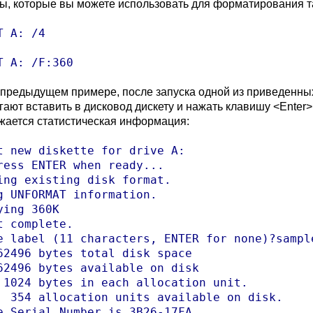
ы, которые вы можете использовать для форматирования та
T A: /4

T A: /F:360
в предыдущем примере, после запуска одной из приведенн
гают вставить в дисковод дискету и нажать клавишу <Enter
жается статистическая информация:
t new diskette for drive A:

ress ENTER when ready...

ing existing disk format.

g UNFORMAT information.

ying 360K

t complete.

e label (11 characters, ENTER for none)?sample
62496 bytes total disk space

62496 bytes available on disk

 1024 bytes in each allocation unit.

  354 allocation units available on disk.

e Serial Number is 3B26-17FA
