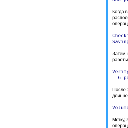
Когда 
распол
операц
Check
Savin
Затем 
работы
Verif
  6 p
После 
длинне
Volum
Метку,
операц