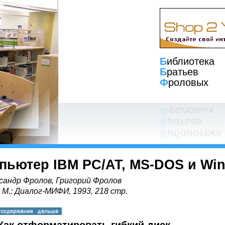
Б
иблиотека
Б
ратьев
Ф
роловых
пьютер IBM PC/AT, MS-DOS и Wi
сандр Фролов, Григорий Фролов
, М.: Диалог-МИФИ, 1993, 218 стр.