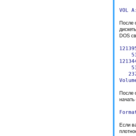
VOL A
После 
дискет
DOS св
12139
    5
12134
    5
   23
Volum
После 
начать
Forma
Если в
плотно