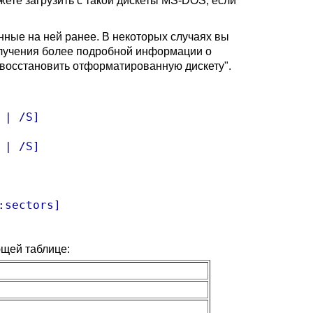
е загрузить с такой дискеты MS-DOS, если
ные на ней ранее. В некоторых случаях вы
лучения более подробной информации о
 восстановить отформатированную дискету".
| /S]

| /S]

sectors] 

щей таблице: