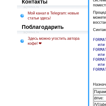
систем
Контакты
помест
Процед
Мой канал в Telegram: новые
можете
статьи здесь!
восста
Поблагодарить
Синтак
Здесь можно угостить автора
FORMA
кофе! ❤
  или

FORMA
  или

FORMA
  или

FORMA
     
Назнач
Парам
drive:
/V[:labe