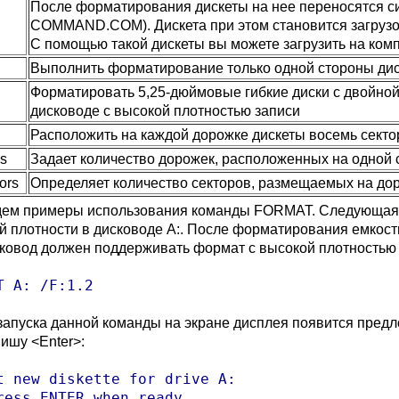
После форматирования дискеты на нее переносятся 
COMMAND.COM). Дискета при этом становится загрузоч
С помощью такой дискеты вы можете загрузить на ко
Выполнить форматирование только одной стороны ди
Форматировать 5,25-дюймовые гибкие диски с двойной 
дисководе с высокой плотностью записи
Расположить на каждой дорожке дискеты восемь секто
ks
Задает количество дорожек, расположенных на одной 
ors
Определяет количество секторов, размещаемых на до
ем примеры использования команды FORMAT. Следующая 
й плотности в дисководе A:. После форматирования емкость
сковод должен поддерживать формат с высокой плотностью 
T A: /F:1.2
запуска данной команды на экране дисплея появится предло
вишу <Enter>:
t new diskette for drive A:

ress ENTER when ready...