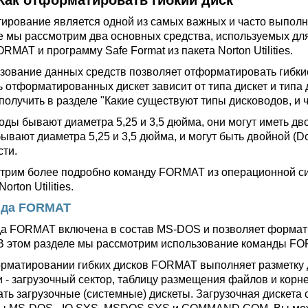
Как отформатировать гибкий диск
ирование является одной из самых важных и часто выполн
е мы рассмотрим два основных средства, используемых для
MAT и программу Safe Format из пакета Norton Utilities.
зование данных средств позволяет отформатировать гибкие
ь отформатированных дискет зависит от типа дискет и тип
получить в разделе "Какие существуют типы дисководов, и 
оды бывают диаметра 5,25 и 3,5 дюйма, они могут иметь дв
ывают диаметра 5,25 и 3,5 дюйма, и могут быть двойной (Dou
сти.
трим более подробно команду FORMAT из операционной си
orton Utilities.
нда FORMAT
а FORMAT включена в состав MS-DOS и позволяет форматир
 В этом разделе мы рассмотрим использование команды FO
рматировании гибких дисков FORMAT выполняет разметку 
и - загрузочный сектор, таблицу размещения файлов и кор
ать загрузочные (системные) дискеты. Загрузочная дискет