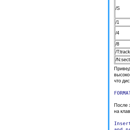
/S
/1
/4
/8
/T:trac
/N:sect
Привед
высоко
что ди
FORMA
После 
на кла
Inser
and p