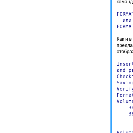
команд
FORMA
  или

FORMA
Как и 
предла
отобра
Inser
and p
Check
Savin
Verif
Forma
Volum
    3
    3
     
     
Volum