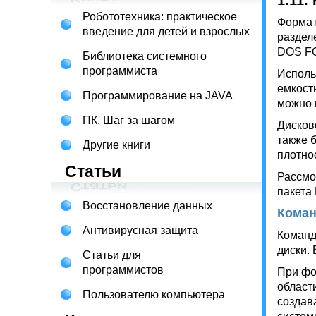
1.11.
Робототехника: практическое
Формат
введение для детей и взрослых
раздел
DOS FOR
Библиотека системного
программиста
Исполь
емкост
Программирование на JAVA
можно 
ПК. Шаг за шагом
Дисков
также б
Другие книги
плотно
Статьи
Рассмо
пакета N
Восстановление данных
Кома
Антивирусная защита
Команд
диски.
Статьи для
программистов
При фо
област
Пользователю компьютера
создав