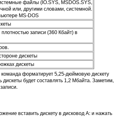
системные файлы (IO.SYS, MSDOS.SYS,
ной или, другими словами, системной.
мпьютере MS-DOS
скеты
плотностью записи (360 Кбайт) в
ров.
стороне дискеты
рожках дискеты
команда форматирует 5,25-дюймовую дискету
 дискеты будет составлять 1,2 Мбайта. Заметим,
записи.
жение вставить дискету в дисковод A: и нажать