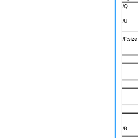
/Q
/U
/F:size
/B