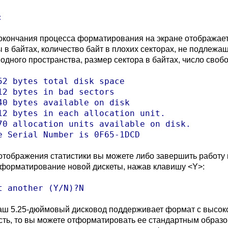
:
окончания процесса форматирования на экране отображаетс
ы в байтах, количество байт в плохих секторах, не подлежа
одного пространства, размер сектора в байтах, число своб
52 bytes total disk space

12 bytes in bad sectors

40 bytes available on disk

12 bytes in each allocation unit.

70 allocation units available on disk.

e Serial Number is 0F65-1DCD
отображения статистики вы можете либо завершить работ
 форматирование новой дискеты, нажав клавишу <Y>:
t another (Y/N)?N
аш 5.25-дюймовый дисковод поддерживает формат с высоко
сть, то вы можете отформатировать ее стандартным образо