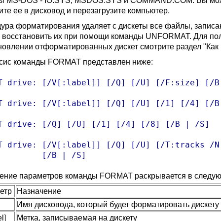
ы MS-DOS - IO.SYS, MSDOS.SYS и COMMAND.COM. Вы может
ите ее в дисковод и перезагрузите компьютер.
ура форматирования удаляет с дискеты все файлы, записан
 восстановить их при помощи команды UNFORMAT. Для по
новлении отформатированных дискет смотрите раздел "Как
сис команды FORMAT представлен ниже:
T drive: [/V[:label]] [/Q] [/U] [/F:size] [/B 
T drive: [/V[:label]] [/Q] [/U] [/1] [/4] [/B 
T drive: [/Q] [/U] [/1] [/4] [/8] [/B | /S]

T drive: [/V[:label]] [/Q] [/U] [/T:tracks /N:
         [/B | /S]
ение параметров команды FORMAT раскрывается в следую
етр
Назначение
Имя дисковода, который будет форматировать дискету
l]
Метка, записываемая на дискету