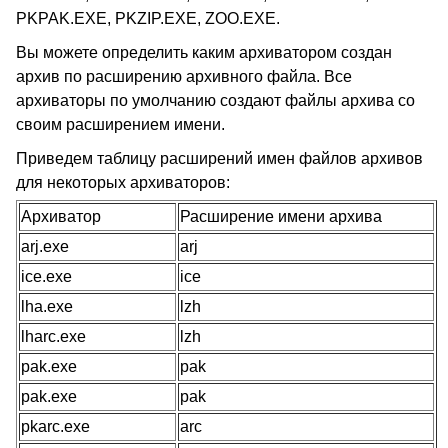
PKPAK.EXE, PKZIP.EXE, ZOO.EXE.
Вы можете определить каким архиватором создан
архив по расширению архивного файла. Все
архиваторы по умолчанию создают файлы архива со
своим расширением имени.
Приведем таблицу расширений имен файлов архивов
для некоторых архиваторов:
Архиватор
Расширение имени архива
arj.exe
arj
ice.exe
ice
lha.exe
lzh
lharc.exe
lzh
pak.exe
pak
pak.exe
pak
pkarc.exe
arc