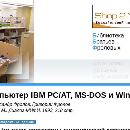
Б
иблиотека
Б
ратьев
Ф
роловых
пьютер IBM PC/AT, MS-DOS и Wi
сандр Фролов, Григорий Фролов
, М.: Диалог-МИФИ, 1993, 218 стр.