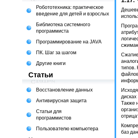
1.17.
Робототехника: практическое
Дешевы
введение для детей и взрослых
исполь
Библиотека системного
Програ
программиста
атрибу
логиче
Программирование на JAVA
сжимаю
ПК. Шаг за шагом
Сжатие
аналог
Другие книги
типов.
Статьи
файлов
информ
Восстановление данных
Исходя
дисках
Антивирусная защита
Также 
органи
Статьи для
отрица
программистов
Компре
Пользователю компьютера
баз да