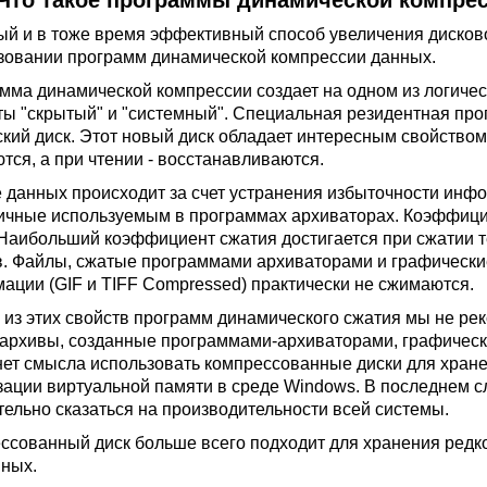
Что такое программы динамической компре
й и в тоже время эффективный способ увеличения дисково
зовании программ динамической компрессии данных.
мма динамической компрессии создает на одном из логиче
ты "скрытый" и "системный". Специальная резидентная про
ский диск. Этот новый диск обладает интересным свойством
тся, а при чтении - восстанавливаются.
 данных происходит за счет устранения избыточности инф
ичные используемым в программах архиваторах. Коэффици
 Наибольший коэффициент сжатия достигается при сжатии 
. Файлы, сжатые программами архиваторами и графическ
ации (GIF и TIFF Compressed) практически не сжимаются.
 из этих свойств программ динамического сжатия мы не р
 архивы, созданные программами-архиваторами, графическ
нет смысла использовать компрессованные диски для хране
зации виртуальной памяти в среде Windows. В последнем 
тельно сказаться на производительности всей системы.
ссованный диск больше всего подходит для хранения редко
нных.