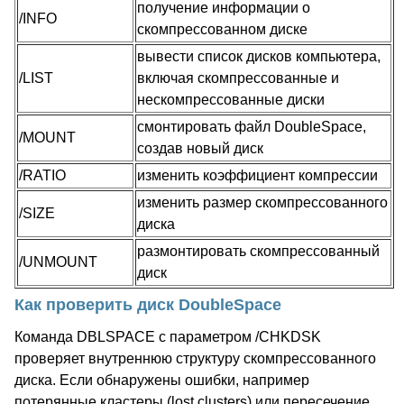
получение информации о
/INFO
скомпрессованном диске
вывести список дисков компьютера,
/LIST
включая скомпрессованные и
нескомпрессованные диски
смонтировать файл DoubleSpace,
/MOUNT
создав новый диск
/RATIO
изменить коэффициент компрессии
изменить размер скомпрессованного
/SIZE
диска
размонтировать скомпрессованный
/UNMOUNT
диск
Как проверить диск DoubleSpace
Команда DBLSPACE с параметром /CHKDSK
проверяет внутреннюю структуру скомпрессованного
диска. Если обнаружены ошибки, например
потерянные кластеры (lost clusters) или пересечение