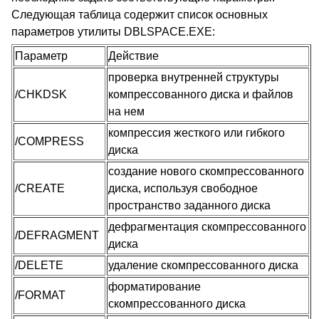
Следующая таблица содержит список основных
параметров утилиты DBLSPACE.EXE:
Параметр
Действие
проверка внутренней структуры
/CHKDSK
компрессованного диска и файлов
на нем
компрессия жесткого или гибкого
/COMPRESS
диска
создание нового скомпрессованного
/CREATE
диска, используя свободное
пространство заданного диска
дефрагментация скомпрессованного
/DEFRAGMENT
диска
/DELETE
удаление скомпрессованного диска
форматирование
/FORMAT
скомпрессованного диска