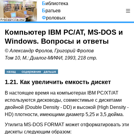
Б
иблиотека
Б
ратьев
Ф
роловых
Компьютер IBM PC/AT, MS-DOS и
Windows. Вопросы и ответы
© Александр Фролов, Григорий Фролов
Том 10, М.: Диалог-МИФИ, 1993, 218 стр.
1.21.
Как увеличить емкость дискет
В настоящее время на компьютерах IBM PC/XT/AT
используются дисководы, совместимые с дискетами
двойной (Double Density - DD) и высокой (High Density -
HD) плотности, имеющими диаметр 5,25 и 3,5 дюйма.
Утилита MS-DOS FORMAT может отформатировать эти
дискеты следующим образом: