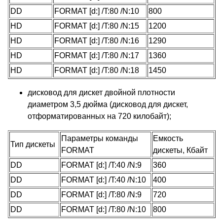
DD
FORMAT [d:] /T:80 /N:10
800
HD
FORMAT [d:] /T:80 /N:15
1200
HD
FORMAT [d:] /T:80 /N:16
1290
HD
FORMAT [d:] /T:80 /N:17
1360
HD
FORMAT [d:] /T:80 /N:18
1450
дисковод для дискет двойной плотности
диаметром 3,5 дюйма (дисковод для дискет,
отформатированных на 720 килобайт);
Параметры команды
Емкость
Тип дискеты
FORMAT
дискеты, Кбайт
DD
FORMAT [d:] /T:40 /N:9
360
DD
FORMAT [d:] /T:40 /N:10
400
DD
FORMAT [d:] /T:80 /N:9
720
DD
FORMAT [d:] /T:80 /N:10
800