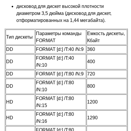
дисковод для дискет высокой плотности
диаметром 3,5 дюйма (дисковод для дискет,
отформатированных на 1,44 мегабайта).
Параметры команды
Емкость дискеты,
Тип дискеты
FORMAT
Кбайт
DD
FORMAT [d:] /T:40 /N:9
360
FORMAT [d:] /T:40
DD
400
/N:10
DD
FORMAT [d:] /T:80 /N:9
720
FORMAT [d:] /T:80
DD
800
/N:10
FORMAT [d:] /T:80
HD
1200
/N:15
FORMAT [d:] /T:80
HD
1290
/N:16
FORMAT [d:] /T:80