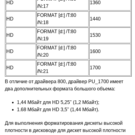
HD
1360
/N:17
FORMAT [d:] /T:80
HD
1440
/N:18
FORMAT [d:] /T:80
HD
1530
/N:19
FORMAT [d:] /T:80
HD
1600
/N:20
FORMAT [d:] /T:80
HD
1700
/N:21
В отличие от драйвера 800, драйвер PU_1700 имеет
два дополнительных формата большого объема:
1,44 Мбайт для HD 5,25" (1,2 Мбайт);
1.68 Мбайт для HD 3,5" (1,44 Мбайт).
Для выполнения форматирования дискеты высокой
плотности в дисководе для дискет высокой плотности