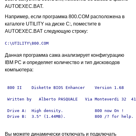
AUTOEXEC.BAT.
Например, если программа 800.COM расположена в
каталоге UTILITY на диске С:, поместите в
AUTOEXEC.BAT следующую строку:
C:\UTILITY\800.COM
Данная программа сама анализирует конфигурацию
IBM PC и определяет количество и тип дисководов
компьютера:
 800 II    Diskette BIOS Enhancer    Version 1.68     
 Written by   Alberto PASQUALE   Via Monteverdi 32  41
 Drive A:  High density.             800 now On !     
 Drive B:  3.5" (1.44MB).            800 /? for help. 
Вы можете динамически отключать и подключать