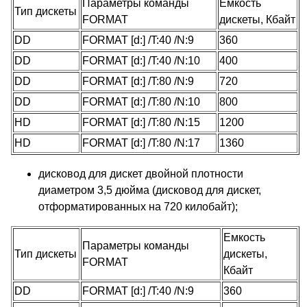
Параметры команды
Емкость
Тип дискеты
FORMAT
дискеты, Кбайт
DD
FORMAT [d:] /T:40 /N:9
360
DD
FORMAT [d:] /T:40 /N:10
400
DD
FORMAT [d:] /T:80 /N:9
720
DD
FORMAT [d:] /T:80 /N:10
800
HD
FORMAT [d:] /T:80 /N:15
1200
HD
FORMAT [d:] /T:80 /N:17
1360
дисковод для дискет двойной плотности
диаметром 3,5 дюйма (дисковод для дискет,
отформатированных на 720 килобайт);
Емкость
Параметры команды
Тип дискеты
дискеты,
FORMAT
Кбайт
DD
FORMAT [d:] /T:40 /N:9
360