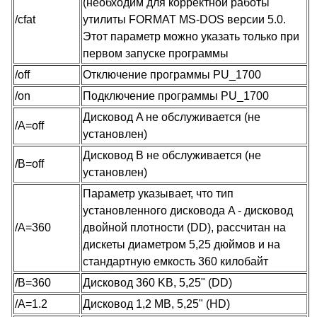
(необходим для корректной работы
/cfat
утилиты FORMAT MS-DOS версии 5.0.
Этот параметр можно указать только при
первом запуске программы
/off
Отключение программы PU_1700
/on
Подключение программы PU_1700
Дисковод A не обслуживается (не
/A=off
установлен)
Дисковод B не обслуживается (не
/B=off
установлен)
Параметр указывает, что тип
установленного дисковода A - дисковод
/A=360
двойной плотности (DD), рассчитан на
дискеты диаметром 5,25 дюймов и на
стандартную емкость 360 килобайт
/B=360
Дисковод 360 KB, 5,25" (DD)
/A=1.2
Дисковод 1,2 MB, 5,25" (HD)