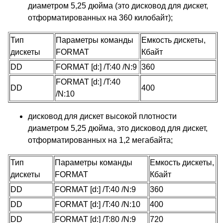
диаметром 5,25 дюйма (это дисковод для дискет,
отформатированных на 360 килобайт);
Тип
Параметры команды
Емкость дискеты,
дискеты
FORMAT
Кбайт
DD
FORMAT [d:] /T:40 /N:9
360
FORMAT [d:] /T:40
DD
400
/N:10
дисковод для дискет высокой плотности
диаметром 5,25 дюйма, это дисковод для дискет,
отформатированных на 1,2 мегабайта;
Тип
Параметры команды
Емкость дискеты,
дискеты
FORMAT
Кбайт
DD
FORMAT [d:] /T:40 /N:9
360
DD
FORMAT [d:] /T:40 /N:10
400
DD
FORMAT [d:] /T:80 /N:9
720