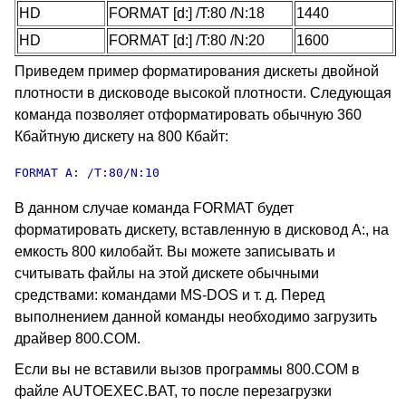
HD
FORMAT [d:] /T:80 /N:18
1440
HD
FORMAT [d:] /T:80 /N:20
1600
Приведем пример форматирования дискеты двойной
плотности в дисководе высокой плотности. Следующая
команда позволяет отформатировать обычную 360
Кбайтную дискету на 800 Кбайт:
FORMAT A: /T:80/N:10
В данном случае команда FORMAT будет
форматировать дискету, вставленную в дисковод A:, на
емкость 800 килобайт. Вы можете записывать и
считывать файлы на этой дискете обычными
средствами: командами MS-DOS и т. д. Перед
выполнением данной команды необходимо загрузить
драйвер 800.COM.
Если вы не вставили вызов программы 800.COM в
файле AUTOEXEC.BAT, то после перезагрузки