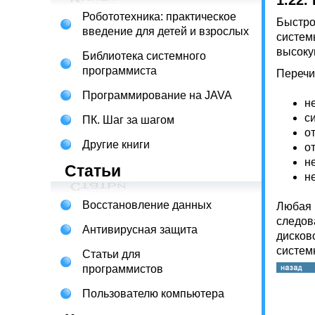
1.22.
Робототехника: практическое
Быстро
введение для детей и взрослых
систем
высоку
Библиотека системного
программиста
Перечи
Программирование на JAVA
н
с
ПК. Шаг за шагом
о
Другие книги
о
н
Статьи
н
Восстановление данных
Любая 
следов
Антивирусная защита
дисков
систем
Статьи для
программистов
Пользователю компьютера