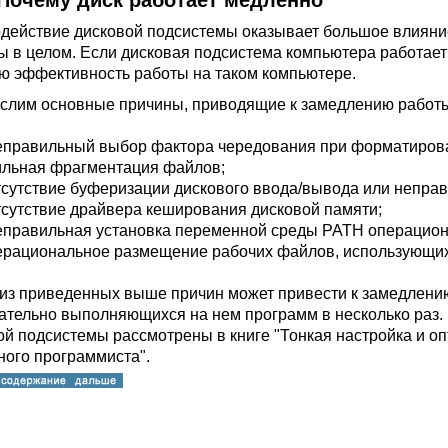
Почему диск работает медленно
действие дисковой подсистемы оказывает большое влияни
ы в целом. Если дисковая подсистема компьютера работает
ю эффективность работы на таком компьютере.
слим основные причины, приводящие к замедлению работы 
еправильный выбор фактора чередования при форматирован
ильная фрагментация файлов;
тсутствие буферизации дискового ввода/вывода или непра
тсутствие драйвера кеширования дисковой памяти;
еправильная установка переменной среды PATH операцио
ерациональное размещение рабочих файлов, использующих
из приведенных выше причин может привести к замедлени
ательно выполняющихся на нем программ в несколько раз.
ой подсистемы рассмотрены в книге "Тонкая настройка и о
ного программиста".