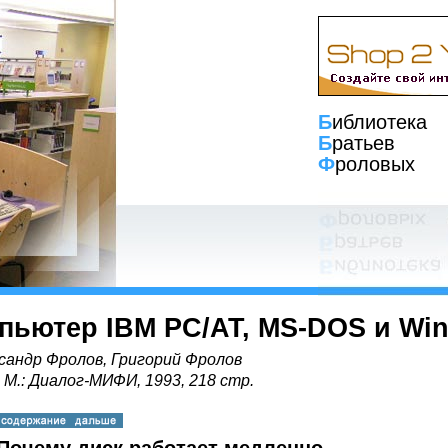
Б
иблиотека
Б
ратьев
Ф
роловых
пьютер IBM PC/AT, MS-DOS и Wi
сандр Фролов, Григорий Фролов
, М.: Диалог-МИФИ, 1993, 218 стр.