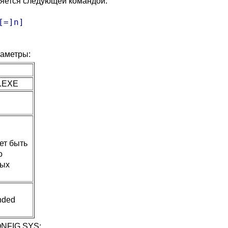
яется следующей командой:
=]n]

аметры:
.EXE
ет быть
о
тых
nded
ONFIG.SYS: