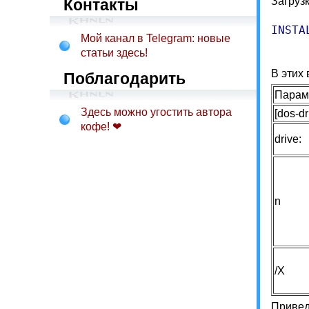
Загруз
Контакты
INSTA
Мой канал в Telegram: новые
     
статьи здесь!
В этих
Поблагодарить
Парам
Здесь можно угостить автора
[dos-dr
кофе! ❤
drive:
n
/X
Привед