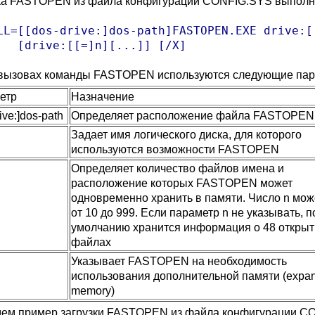
ка FASTOPEN из файла конфигурации CONFIG.SYS выполн
LL=[[dos-drive:]dos-path]FASTOPEN.EXE drive:[[
   [drive:[[=]n][...]] [/X]
 вызовах команды FASTOPEN используются следующие пар
етр
Назначение
ive:]dos-path
Определяет расположение файла FASTOPEN
Задает имя логического диска, для которого
используются возможности FASTOPEN
Определяет количество файлов имена и
расположение которых FASTOPEN может
одновременно хранить в памяти. Число n мож
от 10 до 999. Если параметр n не указывать, п
умолчанию хранится информация о 48 откры
файлах
Указывает FASTOPEN на необходимость
использования дополнительной памяти (expa
memory)
ем пример загрузки FASTOPEN из файла конфигурации C