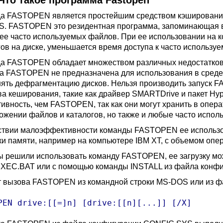
Что такое программа Fastopen
а FASTOPEN является простейшим средством кэшировани
. FASTOPEN это резидентная программа, запоминающая в
ее часто используемых файлов. При ее использовании на к
гов на диске, уменьшается время доступа к часто использ
а FASTOPEN обладает множеством различных недостатков. 
а FASTOPEN не предназначена для использования в среде
ять дефрагментацию дисков. Нельзя производить запуск F
ва кеширования, такие как драйвер SMARTDrive и пакет Hy
ивность, чем FASTOPEN, так как они могут хранить в опер
ожении файлов и каталогов, но также и любые часто испол
ствии малоэффективности команды FASTOPEN ее использов
ки памяти, например на компьютере IBM XT, с объемом опе
ы решили использовать команду FASTOPEN, ее загрузку мо
EC.BAT или с помощью команды INSTALL из файла конф
 вызова FASTOPEN из командной строки MS-DOS или из 
PEN drive:[[=]n] [drive:[[n][...]] [/X]