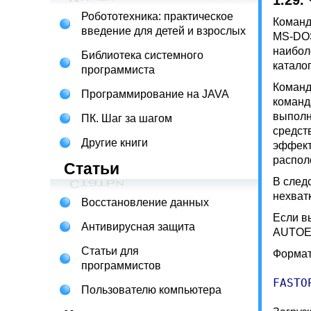
1.29.
Робототехника: практическое
Команд
введение для детей и взрослых
MS-DOS
наибол
Библиотека системного
катало
программиста
Команд
Программирование на JAVA
команд
выполн
ПК. Шаг за шагом
средст
Другие книги
эффект
распол
Статьи
В след
нехват
Восстановление данных
Если в
Антивирусная защита
AUTOEX
Статьи для
Формат
программистов
FASTO
Пользователю компьютера