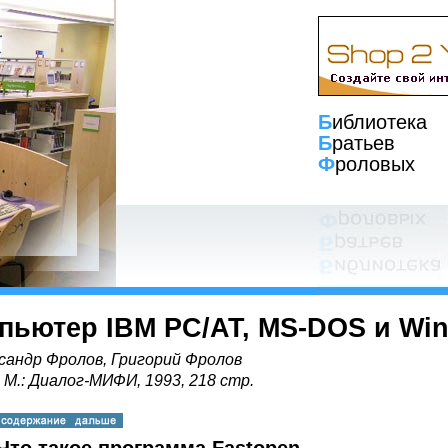
Б
иблиотека
Б
ратьев
Ф
роловых
пьютер IBM PC/AT, MS-DOS и Wi
сандр Фролов, Григорий Фролов
, М.: Диалог-МИФИ, 1993, 218 стр.