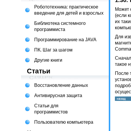
1.30.
Робототехника: практическое
Может 
введение для детей и взрослых
(если 
их так
Библиотека системного
компью
программиста
Для из
Программирование на JAVA
магнит
Comman
ПК. Шаг за шагом
Сначал
Другие книги
такое 
Статьи
После 
устано
Восстановление данных
подроб
осущес
Антивирусная защита
Статьи для
программистов
Пользователю компьютера