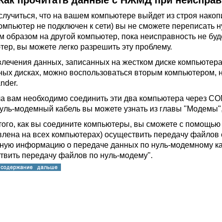
Как прочитать данные с НЖМД при неиспра
случиться, что на вашем компьютере выйдет из строя накопи
компьютер не подключен к сети) вы не сможете переписать
им образом на другой компьютер, пока неисправность не бу
тер, вы можете легко разрешить эту проблему.
влечения данных, записанных на жестком диске компьютера
ных дисках, можно воспользоваться вторым компьютером, 
der.
а вам необходимо соединить эти два компьютера через CO
нуль-модемный кабель вы можете узнать из главы "Модемы",
того, как вы соедините компьютеры, вы сможете с помощью
влена на всех компьютерах) осуществить передачу файлов 
ную информацию о передаче данных по нуль-модемному каб
твить передачу файлов по нуль-модему".