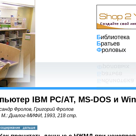
Б
иблиотека
Б
ратьев
Ф
роловых
пьютер IBM PC/AT, MS-DOS и Wi
сандр Фролов, Григорий Фролов
, М.: Диалог-МИФИ, 1993, 218 стр.