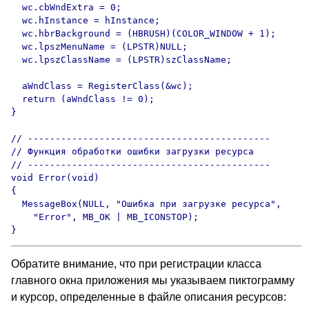
  wc.cbWndExtra = 0;

  wc.hInstance = hInstance;

  wc.hbrBackground = (HBRUSH)(COLOR_WINDOW + 1);

  wc.lpszMenuName = (LPSTR)NULL;

  wc.lpszClassName = (LPSTR)szClassName;

  aWndClass = RegisterClass(&wc);

  return (aWndClass != 0);

}

// --------------------------------------------

// Функция обработки ошибки загрузки ресурса

// --------------------------------------------

void Error(void)

{

  MessageBox(NULL, "Ошибка при загрузке ресурса",

    "Error", MB_OK | MB_ICONSTOP);

}
Обратите внимание, что при регистрации класса
главного окна приложения мы указываем пиктограмму
и курсор, определенные в файле описания ресурсов: