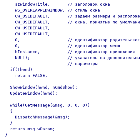
    szWindowTitle,       // заголовок окна

    WS_OVERLAPPEDWINDOW, // стиль окна

    CW_USEDEFAULT,       // задаем размеры и расположе
    CW_USEDEFAULT,       // окна, принятые по умолчани
    CW_USEDEFAULT,

    CW_USEDEFAULT,

    0,                   // идентификатор родительског
    0,                   // идентификатор меню

    hInstance,           // идентификатор приложения

    NULL);               // указатель на дополнительны
                         // параметры

  if(!hwnd)

    return FALSE;

  ShowWindow(hwnd, nCmdShow);

  UpdateWindow(hwnd);

  while(GetMessage(&msg, 0, 0, 0))

  {

    DispatchMessage(&msg);

  }

  return msg.wParam;

}
