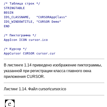
/* Таблица строк */

STRINGTABLE

BEGIN

IDS_CLASSNAME,   "CURSORAppClass"

IDS_WINDOWTITLE, "CURSOR Demo"

END

/* Пиктограмма */

AppIcon ICON cursor.ico

/* Курсор */

AppCursor CURSOR cursor.cur
В листинге 1.14 приведено изображение пиктограммы,
указанной при регистрации класса главного окна
приложения CURSOR.
Листинг 1.14. Файл cursor\cursor.ico