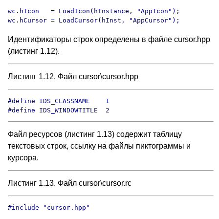
wc.hIcon   = LoadIcon(hInstance, "AppIcon");

wc.hCursor = LoadCursor(hInst, "AppCursor");
Идентификаторы строк определены в файле cursor.hpp
(листинг 1.12).
Листинг 1.12. Файл cursor\cursor.hpp
#define IDS_CLASSNAME    1

#define IDS_WINDOWTITLE  2
Файл ресурсов (листинг 1.13) содержит таблицу
текстовых строк, ссылку на файлы пиктограммы и
курсора.
Листинг 1.13. Файл cursor\cursor.rc
#include "cursor.hpp"
