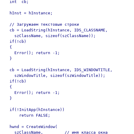
  int  cb;

  hInst = hInstance;

  // Загружаем текстовые строки 

  cb = LoadString(hInstance, IDS_CLASSNAME,

    szClassName, sizeof(szClassName));

  if(!cb)

  {

    Error(); return -1;

  }

  cb = LoadString(hInstance, IDS_WINDOWTITLE,

    szWindowTitle, sizeof(szWindowTitle));

  if(!cb)

  {

    Error(); return -1;

  }

  if(!InitApp(hInstance))

      return FALSE;

  hwnd = CreateWindow(

    szClassName,         // имя класса окна
