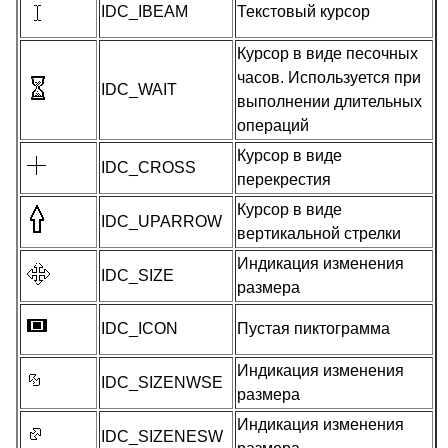
IDC_IBEAM
Текстовый курсор
Курсор в виде песочных
часов. Используется при
IDC_WAIT
выполнении длительных
операций
Курсор в виде
IDC_CROSS
перекрестия
Курсор в виде
IDC_UPARROW
вертикальной стрелки
Индикация изменения
IDC_SIZE
размера
IDC_ICON
Пустая пиктограмма
Индикация изменения
IDC_SIZENWSE
размера
Индикация изменения
IDC_SIZENESW