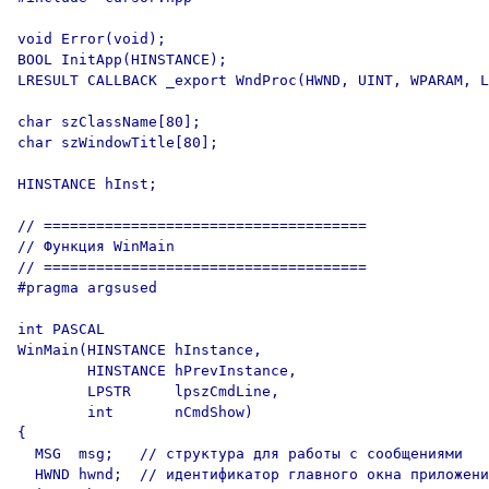
void Error(void);

BOOL InitApp(HINSTANCE);

LRESULT CALLBACK _export WndProc(HWND, UINT, WPARAM, L
char szClassName[80];

char szWindowTitle[80];

HINSTANCE hInst;

// =====================================

// Функция WinMain

// =====================================

#pragma argsused

int PASCAL

WinMain(HINSTANCE hInstance,

        HINSTANCE hPrevInstance,

        LPSTR     lpszCmdLine,

        int       nCmdShow)

{

  MSG  msg;   // структура для работы с сообщениями

  HWND hwnd;  // идентификатор главного окна приложени