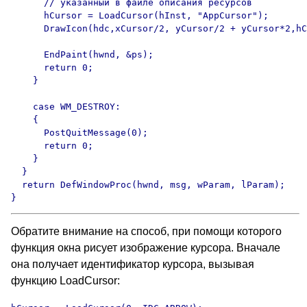
      // указанный в файле описания ресурсов

      hCursor = LoadCursor(hInst, "AppCursor");

      DrawIcon(hdc,xCursor/2, yCursor/2 + yCursor*2,hC
      EndPaint(hwnd, &ps);

      return 0;

    }

    case WM_DESTROY:

    {

      PostQuitMessage(0);

      return 0;

    }

  }

  return DefWindowProc(hwnd, msg, wParam, lParam);

}
Обратите внимание на способ, при помощи которого
функция окна рисует изображение курсора. Вначале
она получает идентификатор курсора, вызывая
функцию LoadCursor: