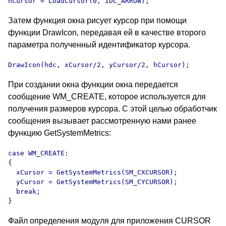
hCursor = LoadCursor(0, IDC_ARROW);
Затем функция окна рисует курсор при помощи
функции DrawIcon, передавая ей в качестве второго
параметра полученный идентификатор курсора.
DrawIcon(hdc, xCursor/2, yCursor/2, hCursor);
При создании окна функции окна передается
сообщение WM_CREATE, которое используется для
получения размеров курсора. С этой целью обработчик
сообщения вызывает рассмотренную нами ранее
функцию GetSystemMetrics:
case WM_CREATE:

{

  xCursor = GetSystemMetrics(SM_CXCURSOR);

  yCursor = GetSystemMetrics(SM_CYCURSOR);

  break;

}
Файл определения модуля для приложения CURSOR