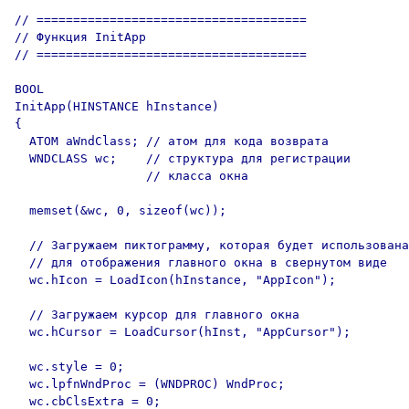
// =====================================

// Функция InitApp

// =====================================

BOOL

InitApp(HINSTANCE hInstance)

{

  ATOM aWndClass; // атом для кода возврата

  WNDCLASS wc;    // структура для регистрации

                  // класса окна

  memset(&wc, 0, sizeof(wc));

  // Загружаем пиктограмму, которая будет использована

  // для отображения главного окна в свернутом виде

  wc.hIcon = LoadIcon(hInstance, "AppIcon");

  // Загружаем курсор для главного окна

  wc.hCursor = LoadCursor(hInst, "AppCursor");

  wc.style = 0;

  wc.lpfnWndProc = (WNDPROC) WndProc;

  wc.cbClsExtra = 0;
