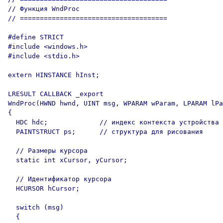
// Функция WndProc

// =====================================

#define STRICT

#include <windows.h>

#include <stdio.h>

extern HINSTANCE hInst;

LRESULT CALLBACK _export

WndProc(HWND hwnd, UINT msg, WPARAM wParam, LPARAM lPa
{

  HDC hdc;             // индекс контекста устройства

  PAINTSTRUCT ps;      // структура для рисования

  // Размеры курсора

  static int xCursor, yCursor;

  // Идентификатор курсора

  HCURSOR hCursor;

  switch (msg)

  {
