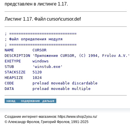
представлен в листинге 1.17.
Листинг 1.17. Файл cursor\cursor.def
; =============================

; Файл определения модуля

; =============================

NAME        CURSOR

DESCRIPTION 'Приложение CURSOR, (C) 1994, Frolov A.V.'

EXETYPE     windows

STUB        'winstub.exe'

STACKSIZE   5120

HEAPSIZE    1024

CODE        preload moveable discardable

DATA        preload moveable multiple
Создание интернет-магазинов: https://www.shop2you.ru/
© Александр Фролов, Григорий Фролов, 1991-2025