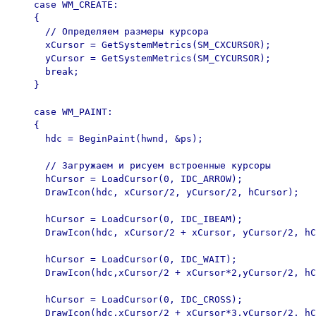
    case WM_CREATE:

    {

      // Определяем размеры курсора

      xCursor = GetSystemMetrics(SM_CXCURSOR);

      yCursor = GetSystemMetrics(SM_CYCURSOR);

      break;

    }

    case WM_PAINT:

    {

      hdc = BeginPaint(hwnd, &ps);

      // Загружаем и рисуем встроенные курсоры

      hCursor = LoadCursor(0, IDC_ARROW);

      DrawIcon(hdc, xCursor/2, yCursor/2, hCursor);

      hCursor = LoadCursor(0, IDC_IBEAM);

      DrawIcon(hdc, xCursor/2 + xCursor, yCursor/2, hC
      hCursor = LoadCursor(0, IDC_WAIT);

      DrawIcon(hdc,xCursor/2 + xCursor*2,yCursor/2, hC
      hCursor = LoadCursor(0, IDC_CROSS);

      DrawIcon(hdc,xCursor/2 + xCursor*3,yCursor/2, hC