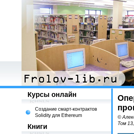
Курсы онлайн
Опе
про
Создание смарт-контрактов
Solidity для Ethereum
© Алек
Том 13
Книги