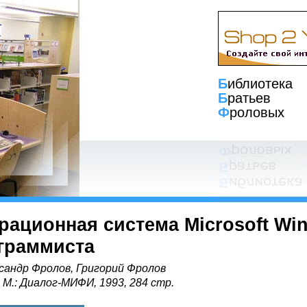
Б
иблиотека
Б
ратьев
Ф
роловых
рационная система Microsoft Win
граммиста
сандр Фролов, Григорий Фролов
, М.: Диалог-МИФИ, 1993, 284 стр.