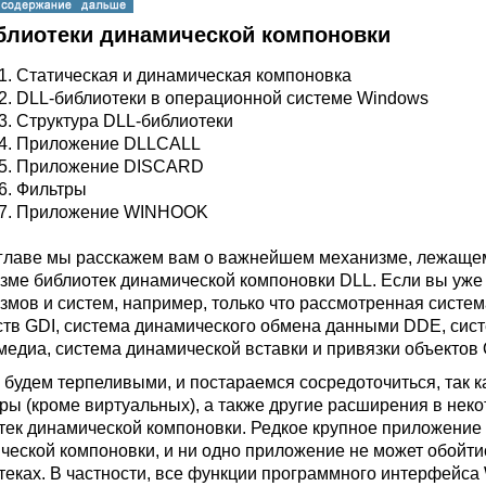
иблиотеки динамической компоновки
1.
Статическая и динамическая компоновка
2.
DLL-библиотеки в операционной системе Windows
3.
Структура DLL-библиотеки
4.
Приложение DLLCALL
5.
Приложение DISCARD
6.
Фильтры
7.
Приложение WINHOOK
 главе мы расскажем вам о важнейшем механизме, лежаще
зме библиотек динамической компоновки DLL. Если вы уже
змов и систем, например, только что рассмотренная систе
ств GDI, система динамического обмена данными DDE, си
едиа, система динамической вставки и привязки объектов OL
 будем терпеливыми, и постараемся сосредоточиться, так к
ры (кроме виртуальных), а также другие расширения в некот
тек динамической компоновки. Редкое крупное приложение
ческой компоновки, и ни одно приложение не может обойти
теках. В частности, все функции программного интерфейса