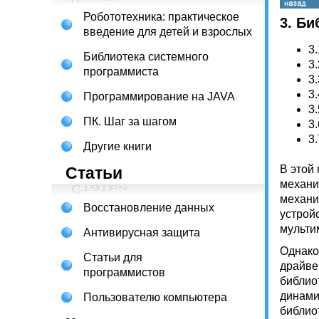
Робототехника: практическое
3. Б
введение для детей и взрослых
3.
Библиотека системного
3.
программиста
3.
3.
Программирование на JAVA
3.
ПК. Шаг за шагом
3.
3.
Другие книги
В этой
Статьи
механи
механи
Восстановление данных
устрой
мультим
Антивирусная защита
Однако
Статьи для
драйве
программистов
библио
динами
Пользователю компьютера
библио