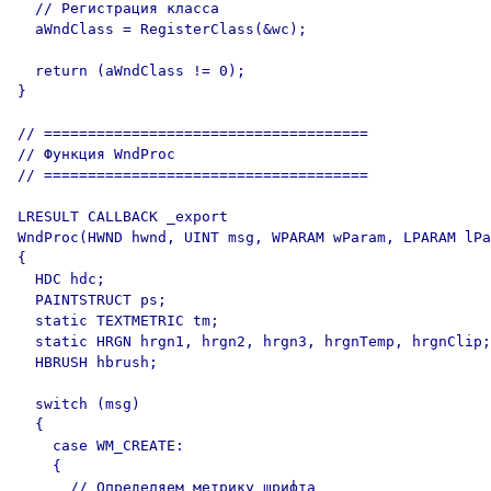
  // Регистрация класса

  aWndClass = RegisterClass(&wc);

  return (aWndClass != 0);

}

// =====================================

// Функция WndProc

// =====================================

LRESULT CALLBACK _export

WndProc(HWND hwnd, UINT msg, WPARAM wParam, LPARAM lPa
{

  HDC hdc;

  PAINTSTRUCT ps;

  static TEXTMETRIC tm;

  static HRGN hrgn1, hrgn2, hrgn3, hrgnTemp, hrgnClip;

  HBRUSH hbrush;

  switch (msg)

  {

    case WM_CREATE:

    {

      // Определяем метрику шрифта
