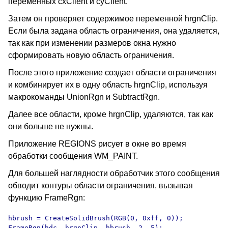
переменных cxClient и cyClient.
Затем он проверяет содержимое переменной hrgnClip.
Если была задана область ограничения, она удаляется,
так как при изменении размеров окна нужно
сформировать новую область ограничения.
После этого приложение создает области ограничения
и комбинирует их в одну область hrgnClip, используя
макрокоманды UnionRgn и SubtractRgn.
Далее все области, кроме hrgnClip, удаляются, так как
они больше не нужны.
Приложение REGIONS рисует в окне во время
обработки сообщения WM_PAINT.
Для большей наглядности обработчик этого сообщения
обводит контуры области ограничения, вызывая
функцию FrameRgn:
hbrush = CreateSolidBrush(RGB(0, 0xff, 0));

FrameRgn(hdc, hrgnClip, hbrush, 2, 5);