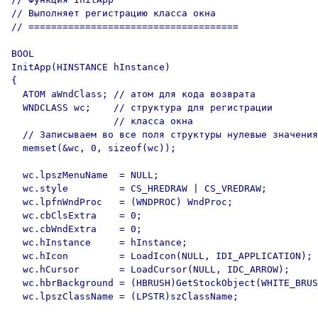
// Выполняет регистрацию класса окна

// =====================================

BOOL

InitApp(HINSTANCE hInstance)

{

  ATOM aWndClass; // атом для кода возврата

  WNDCLASS wc;    // структура для регистрации

                  // класса окна

  // Записываем во все поля структуры нулевые значения

  memset(&wc, 0, sizeof(wc));

  wc.lpszMenuName  = NULL;

  wc.style         = CS_HREDRAW | CS_VREDRAW;

  wc.lpfnWndProc   = (WNDPROC) WndProc;

  wc.cbClsExtra    = 0;

  wc.cbWndExtra    = 0;

  wc.hInstance     = hInstance;

  wc.hIcon         = LoadIcon(NULL, IDI_APPLICATION);

  wc.hCursor       = LoadCursor(NULL, IDC_ARROW);

  wc.hbrBackground = (HBRUSH)GetStockObject(WHITE_BRUS
  wc.lpszClassName = (LPSTR)szClassName;
