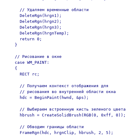
      // Удаляем временные области

      DeleteRgn(hrgn1);

      DeleteRgn(hrgn2);

      DeleteRgn(hrgn3);

      DeleteRgn(hrgnTemp);

      return 0;

    }

    // Рисование в окне

    case WM_PAINT:

    {

      RECT rc;

      // Получаем контекст отображения для

      // рисования во внутренней области окна 

      hdc = BeginPaint(hwnd, &ps);

      // Выбираем встроенную кисть зеленого цвета

      hbrush = CreateSolidBrush(RGB(0, 0xff, 0));

      // Обводим границы области

      FrameRgn(hdc, hrgnClip, hbrush, 2, 5);
