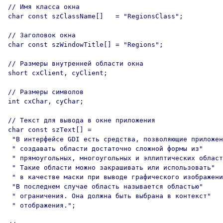
// Имя класса окна

char const szClassName[]   = "RegionsClass";

// Заголовок окна

char const szWindowTitle[] = "Regions";

// Размеры внутренней области окна

short cxClient, cyClient;

// Размеры символов 

int cxChar, cyChar;

// Текст для вывода в окне приложения

char const szText[] =

 "В интерфейсе GDI есть средства, позволяющие приложен
 " создавать области достаточно сложной формы из"

 " прямоугольных, многоугольных и эллиптических област
 " Такие области можно закрашивать или использовать"

 " в качестве маски при выводе графического изображени
 "В последнем случае область называется областью"

 " ограничения. Она должна быть выбрана в контекст"

 " отображения.";
