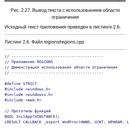
Рис. 2.27. Вывод текста с использованием области
ограничения
Исходный текст приложения приведен в листинге 2.6.
Листинг 2.6. Файл regions/regions.cpp
// ----------------------------------------

// Приложение REGIONS

// Демонстрация использования области ограничения

// ----------------------------------------

#define STRICT

#include <windows.h>

#include <windowsx.h>

#include <mem.h>

// Прототипы функций

BOOL InitApp(HINSTANCE);

LRESULT CALLBACK _export WndProc(HWND, UINT, WPARAM, L