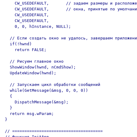
    CW_USEDEFAULT,       // задаем размеры и расположе
    CW_USEDEFAULT,       // окна, принятые по умолчани
    CW_USEDEFAULT,

    CW_USEDEFAULT,

    0, 0, hInstance, NULL);      

  // Если создать окно не удалось, завершаем приложени
  if(!hwnd)

    return FALSE;

  // Рисуем главное окно

  ShowWindow(hwnd, nCmdShow);

  UpdateWindow(hwnd);

  // Запускаем цикл обработки сообщений

  while(GetMessage(&msg, 0, 0, 0))

  {

    DispatchMessage(&msg);

  }

  return msg.wParam;

}

// =====================================

// Функция InitApp
