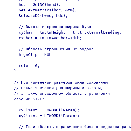
      hdc = GetDC(hwnd);

      GetTextMetrics(hdc, &tm);

      ReleaseDC(hwnd, hdc);

      // Высота и средняя ширина букв

      cyChar = tm.tmHeight + tm.tmExternalLeading;

      cxChar = tm.tmAveCharWidth;

      // Область ограничения не задана

      hrgnClip = NULL;

      return 0;

    }

    // При изменении размеров окна сохраняем

    // новые значения для ширины и высоты,

    // а также определяем область ограничения

    case WM_SIZE:

    {

      cxClient = LOWORD(lParam);

      cyClient = HIWORD(lParam);

      // Если область ограничения была определена рань