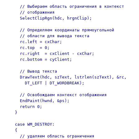
      // Выбираем область ограничения в контекст

      // отображения

      SelectClipRgn(hdc, hrgnClip);

      // Определяем координаты прямоугольной

      // области для вывода текста

      rc.left = cxChar;

      rc.top  = 0;

      rc.right  = cxClient - cxChar;

      rc.bottom = cyClient;

      // Вывод текста

      DrawText(hdc, szText, lstrlen(szText), &rc,

        DT_LEFT | DT_WORDBREAK);

      // Освобождаем контекст отображения

      EndPaint(hwnd, &ps);

      return 0;

    }

    case WM_DESTROY:

    {

      // удаляем область ограничения
