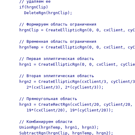
      // удаляем ее

      if(hrgnClip)

        DeleteRgn(hrgnClip);

      // Формируем область ограничения

      hrgnClip = CreateEllipticRgn(0, 0, cxClient, cyC
      // Временная область ограничения

      hrgnTemp = CreateEllipticRgn(0, 0, cxClient, cyC
      // Первая эллиптическая область

      hrgn1 = CreateEllipticRgn(0, 0, cxClient, cyClie
      // Вторая эллиптическая область

      hrgn2 = CreateEllipticRgn(cxClient/3, cyClient/3
         2*(cxClient/3), 2*(cyClient/3));

      // Прямоугольная область

      hrgn3 = CreateRectRgn(cxClient/20, cyClient/20,

         19*(cxClient/20), 19*(cyClient/20));

      // Комбинируем области

      UnionRgn(hrgnTemp, hrgn1, hrgn3);

      SubtractRgn(hrgnClip, hrgnTemp, hrgn2);
