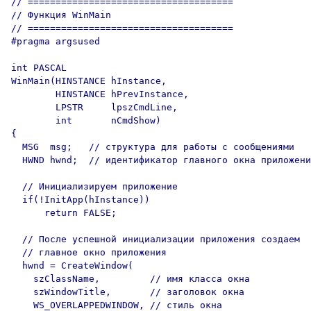
// =====================================

// Функция WinMain

// =====================================

#pragma argsused

int PASCAL

WinMain(HINSTANCE hInstance, 

        HINSTANCE hPrevInstance,

        LPSTR     lpszCmdLine, 

        int       nCmdShow)

{

  MSG  msg;   // структура для работы с сообщениями

  HWND hwnd;  // идентификатор главного окна приложени
  // Инициализируем приложение

  if(!InitApp(hInstance))

      return FALSE;

  // После успешной инициализации приложения создаем

  // главное окно приложения

  hwnd = CreateWindow(

    szClassName,         // имя класса окна

    szWindowTitle,       // заголовок окна

    WS_OVERLAPPEDWINDOW, // стиль окна
