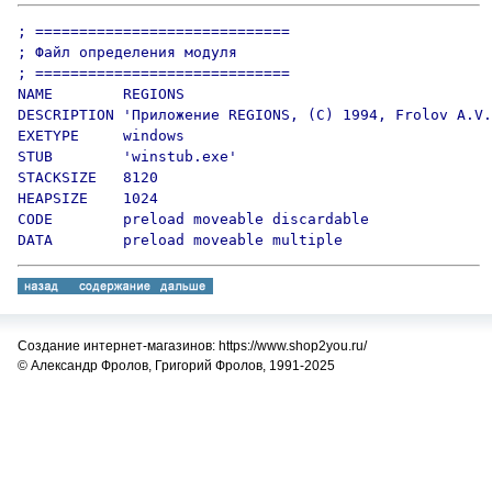
; =============================

; Файл определения модуля

; =============================

NAME        REGIONS

DESCRIPTION 'Приложение REGIONS, (C) 1994, Frolov A.V.
EXETYPE     windows

STUB        'winstub.exe'

STACKSIZE   8120

HEAPSIZE    1024

CODE        preload moveable discardable

DATA        preload moveable multiple
Создание интернет-магазинов: https://www.shop2you.ru/
© Александр Фролов, Григорий Фролов, 1991-2025