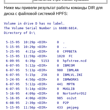
Ниже мы привели результат работы команды DIR
для
диска с файловой системой HPFS
:
Volume in drive D has no label.

The Volume Serial Number is 668B:6814.

Directory of D:\

 5-15-95  10:29p <DIR
>     0  .

 5-15-95  10:29p <DIR
>     0  ..

 5-25-95   4:21p <DIR
>     0  CPPBETA

 5-15-95  11:59p <DIR
>     1020  FC

 6-09-95   6:39p   5153    0  hpfstree.ncd

 6-07-95   5:12p <DIR
>     0  IBMCOM

 6-07-95   5:13p <DIR
>     980  IBMLAN

 6-07-95   5:15p   256     0  IBMLVL.INI

 5-24-95   4:50p <DIR
>     0  IBMWORKS

 6-07-95   5:12p <DIR
>     441  MPTN

 6-07-95   5:14p <DIR
>     0  MUGLIB

 5-16-95   4:09p <DIR
>     0  NortonForOS2

 5-16-95   4:06p <DIR
>     985  os2ut

 6-08-95   2:39p <DIR
>     0  P2P

 5-15-95  11:56p <DIR
>     433  pmjpeg
