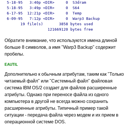
 5-18-95   3:40p <DIR
>     0  S3dram

 5-18-95   3:49p <DIR
>     0  S64

 6-17-95  12:21p <DIR
>     0  Temp

 6-09-95   7:12p <DIR
>     0  Warp3 Backup

       19 file(s)       3858 bytes used

                   121669120 bytes free
Обратите внимание, что используются имена длиной
больше 8 символов, а имя "Warp3 Backup" содержит
пробелы.
EAUTIL
Дополнительно к обычным атрибутам, таким как "Только
читаемый файл" или "Системный файл" файловая
система IBM OS/2 создает для файлов расширенные
атрибуты
. Однако при переносе файла из одного
компьютера в другой не всегда можно сохранить
расширенные атрибуты. Типичный пример такой
ситуации - передача файла через модем и их прием в
операционной системе DOS.