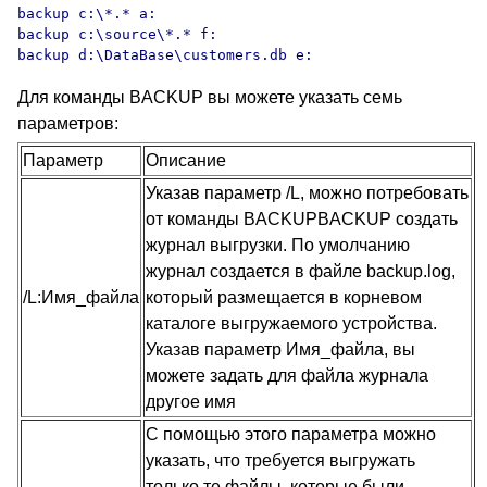
backup c:\*.* a:

backup c:\source\*.* f:

backup d:\DataBase\customers.db e:
Для команды BACKUP
вы можете указать семь
параметров:
Параметр
Описание
Указав параметр /L, можно потребовать
от команды BACKUPBACKUP создать
журнал выгрузки. По умолчанию
журнал создается в файле backup.log,
/L:Имя_файла
который размещается в корневом
каталоге выгружаемого устройства.
Указав параметр Имя_файла, вы
можете задать для файла журнала
другое имя
С помощью этого параметра можно
указать, что требуется выгружать
только те файлы, которые были