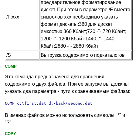
предварительное форматирование
дискет. При этом в параметре /F вместо
/F:xxx
символов xxx необходимо указать
формат дискеты:360 для дискет
емкостью 360 Кбайт;720 -"- 720 Кбайт;
1200 -"- 1200 Кбайт;1440 -"- 1440
Кбайт;2880 -"- 2880 Кбайт
/S
Выгрузка содержимого подкаталогов
COMP
Эта команда предназначена для сравнения
содержимого двух файлов. При ее запуске вы должны
указать два параметра - пути к сравниваемым файлам:
COMP
 c:\first.dat d:\back\second.dat
В именах файлов можно использовать символы "*" и
"?".
COPY