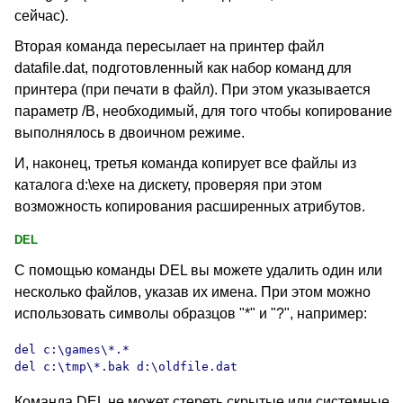
сейчас).
Вторая команда пересылает на принтер файл
datafile.dat, подготовленный как набор команд для
принтера (при печати в файл). При этом указывается
параметр /B, необходимый, для того чтобы копирование
выполнялось в двоичном режиме.
И, наконец, третья команда копирует все файлы из
каталога d:\exe на дискету, проверяя при этом
возможность копирования расширенных атрибутов.
DEL
С помощью команды DEL
вы можете удалить один или
несколько файлов, указав их имена. При этом можно
использовать символы образцов
"*" и "?", например:
del c:\games\*.*

del c:\tmp\*.bak d:\oldfile.dat
Команда DEL
не может стереть скрытые или системные