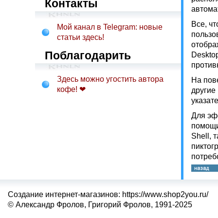
Контакты
автома
Все, чт
Мой канал в Telegram: новые
пользо
статьи здесь!
отобра
Поблагодарить
Desktop
против
Здесь можно угостить автора
На пов
кофе! ❤
другие
указат
Для эф
помощи
Shell,
пиктог
потреб
Создание интернет-магазинов: https://www.shop2you.ru/
© Александр Фролов, Григорий Фролов, 1991-2025