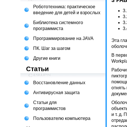
3 РА
Робототехника: практическое
3
введение для детей и взрослых
3
Библиотека системного
3
программиста
3
Программирование на JAVA
Эта гл
оболоч
ПК. Шаг за шагом
В перв
Другие книги
Workpla
Статьи
Рабочи
пиктог
помощь
Восстановление данных
отнять
Антивирусная защита
докуме
Статьи для
Оболоч
программистов
объект
и т. д
Пользователю компьютера
отреда
распол