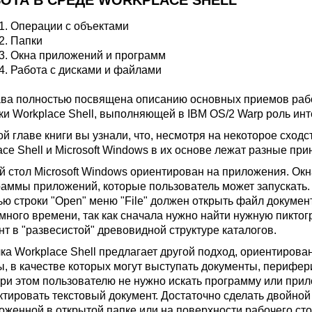
БОТА В СРЕДЕ WORKPLACE SHELL
.1. Операции с объектами
.2. Папки
.3. Окна приложений и программ
.4. Работа с дисками и файлами
ава полностью посвящена описанию основных приемов раб
ки Workplace Shell, выполняющей в IBM OS/2 Warp роль ин
ой главе книги вы узнали, что, несмотря на некоторое сход
ce Shell и Microsoft Windows в их основе лежат разные при
й стол Microsoft Windows ориентирован на приложения. Ок
раммы приложений, которые пользователь может запускать.
ю строки "Open" меню "File" должен открыть файл документ
 много времени, так как сначала нужно найти нужную пиктог
нт в "развесистой" древовидной структуре каталогов.
ка Workplace Shell предлагает другой подход, ориентирова
ы, в качестве которых могут выступать документы, перифе
. При этом пользователю не нужно искать программу или при
ктировать текстовый документ. Достаточно сделать двойной
оженной в открытой папке или на поверхности рабочего ст