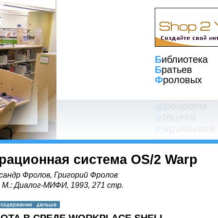
Б
иблиотека
Б
ратьев
Ф
роловых
рационная система OS/2 Warp
сандр Фролов, Григорий Фролов
, М.: Диалог-МИФИ, 1993, 271 стр.