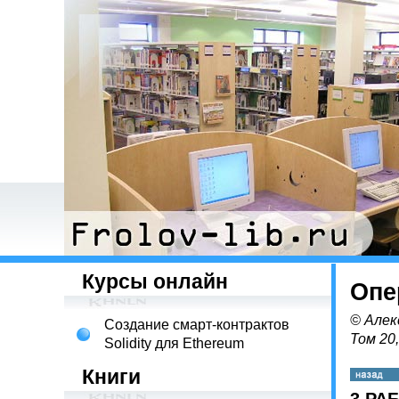
Курсы онлайн
Опе
© Алек
Создание смарт-контрактов
Том 20
Solidity для Ethereum
Книги