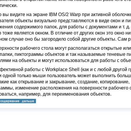
тически.
о вы видите на экране IBM OS/2 Warp при активной оболочке 
вателя объекты визуально представляются в виде окон и пи
жения содержимого папок, для работы с документами и т. д.
 тоже является окном. В отличие от других окон это окно ни
ном случае оно бы загородило собой другие объекты. Сам ра
ерхности рабочего стола могут располагаться открытые ил
 папки, пиктограммы объектов и так называемые теневые п
елями на объекты и могут использоваться для работы с объ
фективной работы с Workplace Shell (как и с любой другой
 одной только мыши пользователь может выполнить больш
 такие как открывание и закрывание, создание, копирование
раммы, изменение расположения на поверхности рабочего с
оваться, например, для переименования объектов.