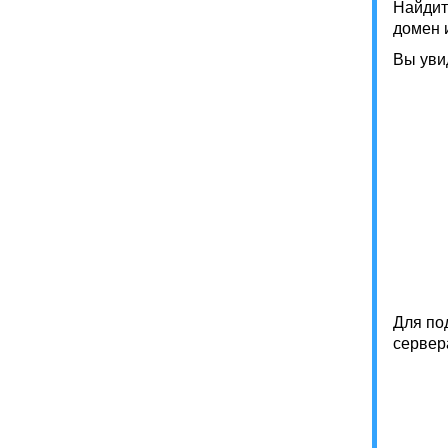
Найдит
домен 
Вы уви
Для по
сервера