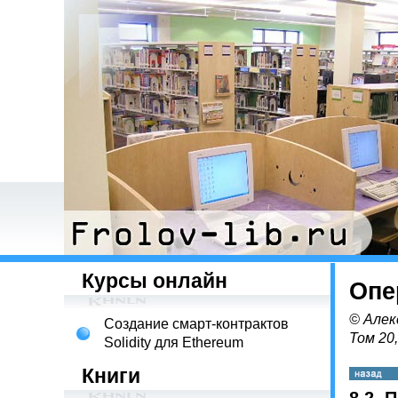
Курсы онлайн
Опе
© Алек
Создание смарт-контрактов
Том 20
Solidity для Ethereum
Книги