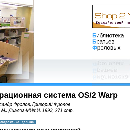
Б
иблиотека
Б
ратьев
Ф
роловых
рационная система OS/2 Warp
сандр Фролов, Григорий Фролов
, М.: Диалог-МИФИ, 1993, 271 стр.