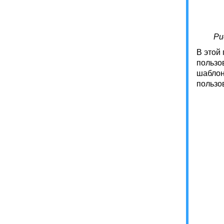
Ри
В этой
пользо
шаблон
пользов