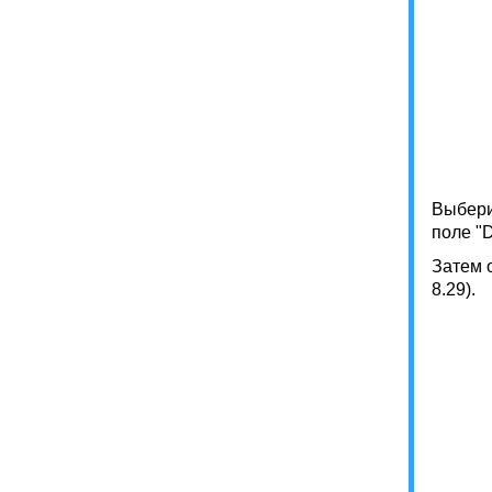
Выберит
поле "D
Затем 
8.29).