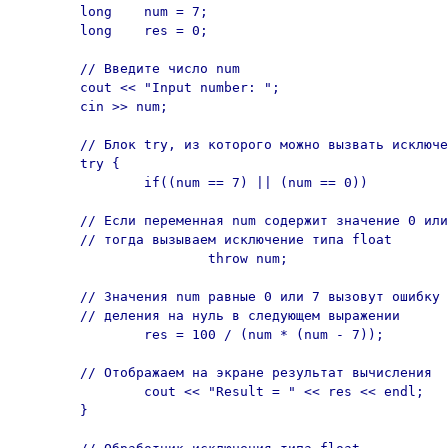
	long	num = 7;

	long	res = 0;

	// Введите число num

	cout << "Input number: ";

	cin >> num;

	// Блок try, из которого можно вызвать исключение

	try {

		if((num == 7) || (num == 0))

	// Если переменная num содержит значение 0 или 7,

	// тогда вызываем исключение типа float

			throw num;

	// Значения num равные 0 или 7 вызовут ошибку 

	// деления на нуль в следующем выражении

		res = 100 / (num * (num - 7));

	// Отображаем на экране результат вычисления

		cout << "Result = " << res << endl;

	}
