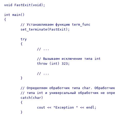
void FastExit(void);

int main()

{

	// Устанавливаем функцию term_func

	set_terminate(FastExit);

	try

	{

		// ...

		// Вызываем исключение типа int

		throw (int) 323; 

		// ...

	}

	// Определяем обработчик типа char. Обработчик исключений 

	// типа int и универсальный обработчик не определены

	catch(char)

	{

		cout << "Exception " << endl;

	}
