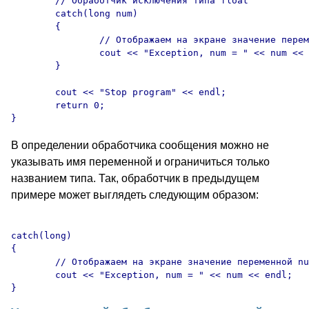
	// Обработчик исключения типа float

	catch(long num)

	{

		// Отображаем на экране значение переменной num

		cout << "Exception, num = " << num << endl;

	}

	cout << "Stop program" << endl;

	return 0;

В определении обработчика сообщения можно не
указывать имя переменной и ограничиться только
названием типа. Так, обработчик в предыдущем
примере может выглядеть следующим образом:
catch(long)

{

	// Отображаем на экране значение переменной num

	cout << "Exception, num = " << num << endl;
