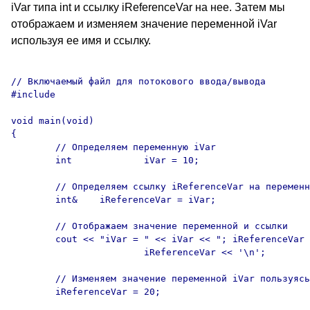
iVar типа int и ссылку iReferenceVar на нее. Затем мы
отображаем и изменяем значение переменной iVar
используя ее имя и ссылку.
// Включаемый файл для потокового ввода/вывода

#include 
void main(void) 

{

	// Определяем переменную iVar 

	int		iVar = 10;

	// Определяем ссылку iReferenceVar на переменную iVar

	int&	iReferenceVar = iVar;

	// Отображаем значение переменной и ссылки

	cout << "iVar = " << iVar << "; iReferenceVar = " << 

			iReferenceVar << '\n';

	// Изменяем значение переменной iVar пользуясь ссылкой

	iReferenceVar = 20;
