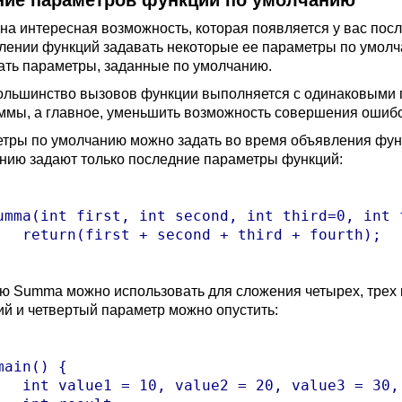
ние параметров функции по умолчанию
на интересная возможность, которая появляется у вас посл
лении функций задавать некоторые ее параметры по умол
ать параметры, заданные по умолчанию.
ольшинство вызовов функции выполняется с одинаковыми па
ммы, а главное, уменьшить возможность совершения ошибо
тры по умолчанию можно задать во время объявления функ
нию задают только последние параметры функций:
umma(int first, int second, int third=0, int f
rd + fourth);

ю Summa можно использовать для сложения четырех, трех и
тий и четвертый параметр можно опустить:
main() {

 30, value4 = 40;
