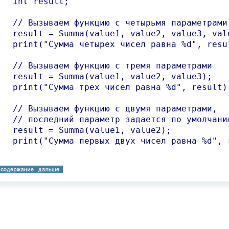
ult;

я параметрами

alue3, value4);

 %d", result);

 параметрами

e2, value3);

 %d", result);

 параметрами,

я по умолчанию

, value2);

на %d", result);
