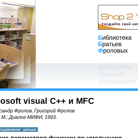
Б
иблиотека
Б
ратьев
Ф
роловых
rosoft visual C++ и MFC
сандр Фролов, Григорий Фролов
, М.: Диалог-МИФИ, 1993.