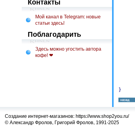
	int res
Контакты
	// Вызываем функцию с четырьм
Мой канал в Telegram: новые
	result = Summa(value1, value2, v
статьи здесь!
	print("Сумма четырех чисел равна
Поблагодарить
	// Вызываем функцию с тремя
	result = Summa(value1, valu
Здесь можно угостить автора
	print("Сумма трех чисел равна
кофе! ❤
	// Вызываем функцию с двумя
	// последний параметр задаетс
	result = Summa(value1
	print("Сумма первых двух чисел рав
Создание интернет-магазинов: https://www.shop2you.ru/
© Александр Фролов, Григорий Фролов, 1991-2025