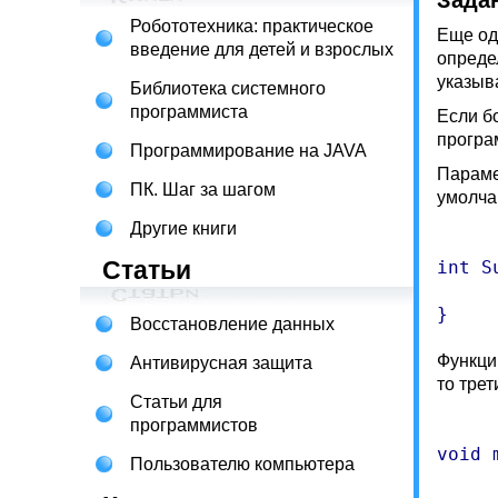
Зада
Робототехника: практическое
Еще од
введение для детей и взрослых
опреде
указыв
Библиотека системного
программиста
Если б
програ
Программирование на JAVA
Параме
ПК. Шаг за шагом
умолча
Другие книги
Статьи
int S
	return(first + second + thi
Восстановление данных
Функци
Антивирусная защита
то тре
Статьи для
программистов
void 
Пользователю компьютера
	int value1 = 10, value2 = 20, value3 =