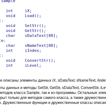
 Sample

X;

d();

:

r();

r();

t[80];

e:

t[80];

dex;

:

Str();

vel;

е описаны элементы данных iX, sDataText, sNameText, iIndex, 
ы данных и методы SetStr, GetStr, sDataText, ConvertStr, i
методов класса Sample, так и из программы. Остальные элем
крыт только для методов самого класса, а также дружестве
в. Дружественные функции и дружественные классы описа