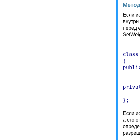
Метод
Если и
внутри
перед е
SetWei
class 
{

public
	void SetLength(int newLength) { leng
	int  GetLength() { retur
privat
	int len
Если и
а его 
опреде
разреше