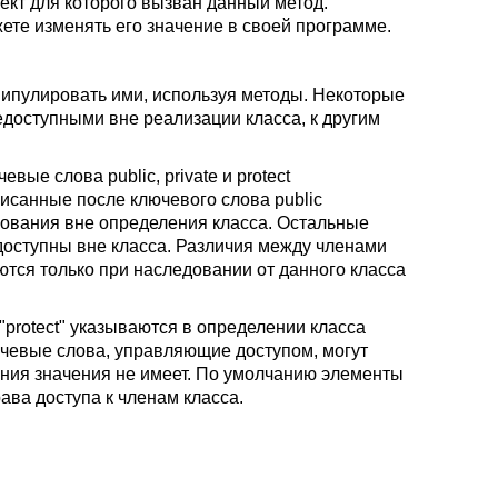
ъект для которого вызван данный метод.
жете изменять его значение в своей программе.
нипулировать ими, используя методы. Некоторые
доступными вне реализации класса, к другим
евые слова public,
private
и protect
исанные после ключевого слова public
зования вне определения класса. Остальные
доступны вне класса. Различия между членами
аются только при наследовании от данного класса
XE "protect" указываются в определении класса
ючевые слова, управляющие доступом, могут
ения значения не имеет. По умолчанию элементы
ава доступа к членам класса.