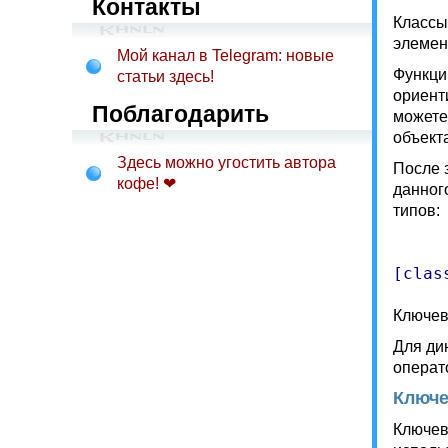
Контакты
Классы
элемен
Мой канал в Telegram: новые
Функци
статьи здесь!
ориент
Поблагодарить
можете
объекта
Здесь можно угостить автора
После 
кофе! ❤
данног
типов:
Ключев
Для ди
операт
Ключе
Ключево