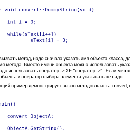
e void convert::DummyString(void) 

 0;

i++]) 

xt[i] = 0;

ызвать метод, надо сначала указать имя объекта класса, дл
имя метода. Вместо имени объекта можно использовать указа
адо использовать оператор -> XE "оператор ->" . Если мето
 объекта и оператор выбора элемента указывать не надо.
щий пример демонстрирует вызов методов класса convert, 
main() 

ectA;

ing();
