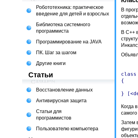
Клас
Робототехника: практическое
В прог
введение для детей и взрослых
отдель
возмож
Библиотека системного
программиста
В С++ 
структ
Программирование на JAVA
Инкапс
ПК. Шаг за шагом
Объявл
Другие книги
Статьи
class
{

	<member-l
Восстановление данных
Антивирусная защита
Когда в
Статьи для
самого
программистов
Затем 
Пользователю компьютера
фигури
объект