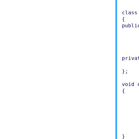
class
{

public
	void GetString()  { scanf(s
	void ShowString() { put
	int  ConvertSt
	void DummyStr
privat
	char sText
};

void 
{

	int 
	for(i = 0; sText[i] != '\
		sText[i] 
	}
	return
}
