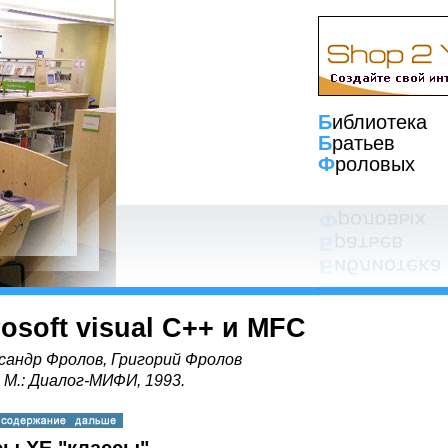
Б
иблиотека
Б
ратьев
Ф
роловых
rosoft visual C++ и MFC
сандр Фролов, Григорий Фролов
, М.: Диалог-МИФИ, 1993.