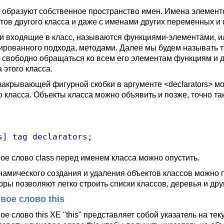
 образуют собственное пространство имен. Имена элементо
тов другого класса и даже с именами других переменных и
и входящие в класс, называются функциями-элементами, и
ированного подхода, методами. Далее мы будем называть т
 свободно обращаться ко всем его элементам функциям и д
 этого класса.
закрывающей фигурной скобки в аргументе <declarators> м
о класса. Объекты класса можно объявить и позже, точно т
ое слово class перед именем класса можно опустить.
намического создания и удаления объектов классов можно п
оры позволяют легко строить списки классов, деревья и др
вое слово this
е слово this XE "this" представляет собой указатель на те