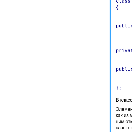
class
{

	int	i
	void	Loa
public
	void	SetSt
	void	GetSt
	char	sDataTex
privat
	char	sNameTex
	int	iIn
public
	void	Convert
	int	iLe
В класс
Элемент
как из 
ним от
классо