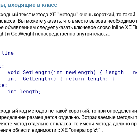
ы, входящие в класс
сходный текст метода XE "методы" очень короткий, то тако
 класса. Вы можете указать, что вместо вызова необходимо 
е объявлением следует указать ключевое слово inline XE "i
ght и GetWeight непосредственно внутри класса:
line

:

th = newLength; }

n length; }

e:

gth;

сходный код методов не такой короткий, то при определении
определение размещается отдельно. Встраиваемые методы т
ляете метод отдельно от класса, то имени метода должно п
ния области видимости :: XE "оператор \:\:" .