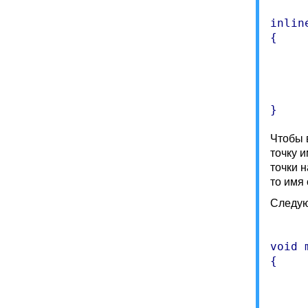
inlin
{

	int i =
	while(sText[
		sTe
Чтобы в
точку 
точки н
то имя
Следую
void 
{

	convert Obj
	ObjectA.GetStr