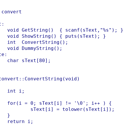
 convert

:

Text,"%s"); }

s(sText); }

ring();

ing();

e:

[80];

convert::ConvertString(void) 

i;

0'; i++ ) {

= tolower(sText[i]);



 i;
