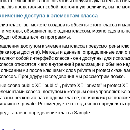
зовать ключевое слово this чтобы получить указатель на об
ель this представляет собой постоянную величину, вы не мо
аничение доступа к элементам класса
лив класс, вы можете создавать объекты этого класса и ма
 и методы, объединенные одним классом, можно сделать не
будет обращаться из программы.
равления доступом к элементам класса предусмотрены ключ
фикаторы доступа). Методы и данные, определенные или оп
авляют собой интерфейс класса - они доступны для исполь
класса относятся к его внутренней реализации и обычно не
, описанными после ключевых слов private и protect сказыв
классов. Процедуру наследования мы рассмотрим позже.
е слова public XE "public" , private XE "private" и protect 
элементами класса, доступом к которым они управляют. Кл
казаны несколько раз в одном классе, порядок их располож
являются private. Рекомендуется всегда явно определять пр
редставлено определение класса Sample: