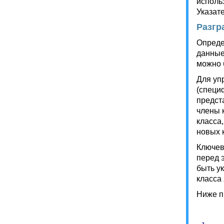
исполь
Указат
Разгр
Опреде
данные
можно 
Для уп
(специ
предст
члены 
класса
новых 
Ключевы
перед 
быть у
класса 
Ниже п