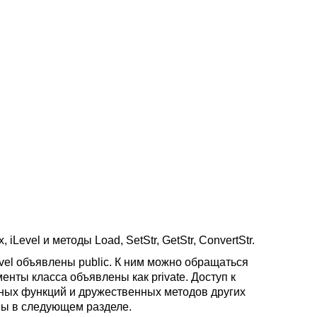
iLevel и методы Load, SetStr, GetStr, ConvertStr.
Level объявлены public. К ним можно обращаться
енты класса объявлены как private. Доступ к
нных функций и дружественных методов других
ны в следующем разделе.