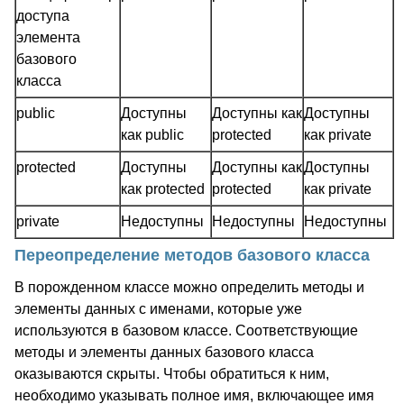
доступа
элемента
базового
класса
public
Доступны
Доступны как
Доступны
как public
protected
как private
protected
Доступны
Доступны как
Доступны
как protected
protected
как private
private
Недоступны
Недоступны
Недоступны
Переопределение методов базового класса
В порожденном классе можно определить методы и
элементы данных с именами, которые уже
используются в базовом классе. Соответствующие
методы и элементы данных базового класса
оказываются скрыты. Чтобы обратиться к ним,
необходимо указывать полное имя, включающее имя