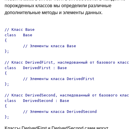
порожденных классов мы определили различные
дополнительные методы и элементы данных.
// Класс Base

class	Base 

{

	// Элементы класса Base

};

// Класс DerivedFirst, наследованный от базового класс
class	DerivedFirst : Base 

{

	// Элементы класса DerivedFirst

};

// Класс DerivedSecond, наследованный от базового клас
class	DerivedSecond : Base 

{

	// Элементы класса DerivedSecond

Классы DerivedFirst и DerivedSecond сами могут