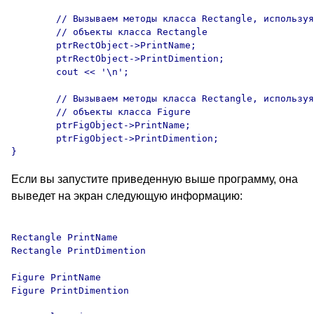
	// Вызываем методы класса Rectangle, используя указатель на 

	// объекты класса Rectangle

	ptrRectObject->PrintName;

	ptrRectObject->PrintDimention;

	cout << '\n';

	// Вызываем методы класса Rectangle, используя указатель на 

	// объекты класса Figure

	ptrFigObject->PrintName;

	ptrFigObject->PrintDimention;

Если вы запустите приведенную выше программу, она
выведет на экран следующую информацию:
Rectangle PrintName 

Rectangle PrintDimention

Figure PrintName 

Figure PrintDimention
