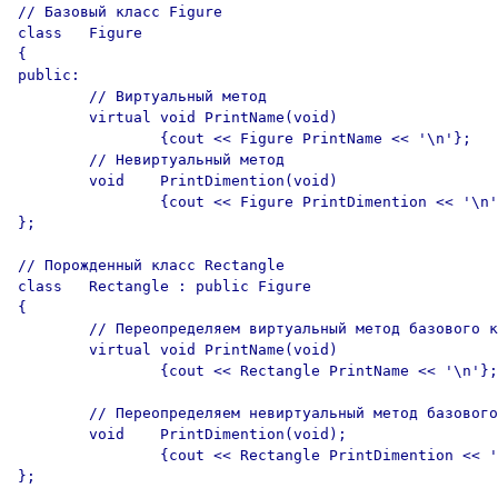
// Базовый класс Figure

class	Figure 

{

public:

	// Виртуальный метод

	virtual void PrintName(void) 

		{cout << Figure PrintName << '\n'};

	// Невиртуальный метод

	void	PrintDimention(void) 

		{cout << Figure PrintDimention << '\n'};

};

// Порожденный класс Rectangle

class	Rectangle : public Figure

{

	// Переопределяем виртуальный метод базового класса

	virtual void PrintName(void)

		{cout << Rectangle PrintName << '\n'};

	// Переопределяем невиртуальный метод базового класса

	void	PrintDimention(void);

		{cout << Rectangle PrintDimention << '\n'};

};
