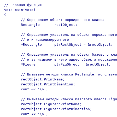
// Главная функция

void main(void)

{

	// Определяем объект порожденного класса

	Rectangle	rectObject;

	// Определяем указатель на объект порожденного класса

	// и инициализируем его 

	*Rectangle	ptrRectObject = &rectObject;

	// Определяем указатель на объект базового класса Figure

	// и записываем в него адрес объекта порожденного класса.

	*Figure		ptrFigObject = &rectObject;

	// Вызываем методы класса Rectangle, используя имя объекта

	rectObject.PrintName;

	rectObject.PrintDimention;

	cout << '\n';

	// Вызываем методы класса базового класса Figure

	rectObject.Figure::PrintName;

	rectObject.Figure::PrintDimention;

	cout << '\n';
