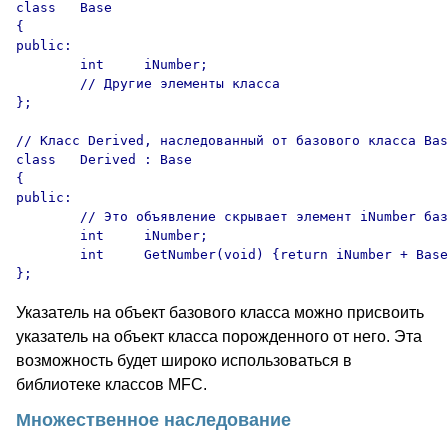
class	Base 

{

public:

	int	iNumber;

	// Другие элементы класса 

};

// Класс Derived, наследованный от базового класса Bas
class	Derived : Base 

{

public:

	// Это объявление скрывает элемент iNumber базового класса

	int	iNumber;

	int	GetNumber(void) {return iNumber + Base::iNumber; }

Указатель на объект базового класса можно присвоить
указатель на объект класса порожденного от него. Эта
возможность будет широко использоваться в
библиотеке классов MFC.
Множественное наследование