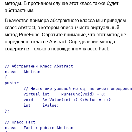
методы. В противном случае этот класс также будет
абстрактным.
В качестве примера абстрактного класса мы приведем
класс Abstract, в котором описан чисто виртуальный
метод PureFunc. Обратите внимание, что этот метод не
определен в классе Abstract. Определение метода
содержится только в порожденном классе Fact.
// Абстрактный класс Abstract

class	Abstract 

{

public:

	// Чисто виртуальный метод, не имеет определения

	virtual int	PureFunc(void) = 0;

	void	SetValue(int i) {iValue = i;}

	int	iValue;

};

// Класс Fact

class	Fact : public Abstract
