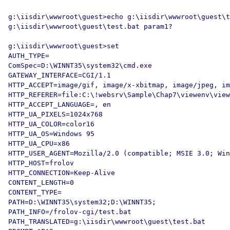
g:\iisdir\wwwroot\guest>echo g:\iisdir\wwwroot\guest\t
g:\iisdir\wwwroot\guest\test.bat param1?  

g:\iisdir\wwwroot\guest>set

AUTH_TYPE=

ComSpec=D:\WINNT35\system32\cmd.exe

GATEWAY_INTERFACE=CGI/1.1

HTTP_ACCEPT=image/gif, image/x-xbitmap, image/jpeg, im
HTTP_REFERER=file:C:\!websrv\Sample\Chap7\viewenv\view
HTTP_ACCEPT_LANGUAGE=, en

HTTP_UA_PIXELS=1024x768

HTTP_UA_COLOR=color16

HTTP_UA_OS=Windows 95

HTTP_UA_CPU=x86

HTTP_USER_AGENT=Mozilla/2.0 (compatible; MSIE 3.0; Win
HTTP_HOST=frolov

HTTP_CONNECTION=Keep-Alive

CONTENT_LENGTH=0

CONTENT_TYPE=

PATH=D:\WINNT35\system32;D:\WINNT35;

PATH_INFO=/frolov-cgi/test.bat

PATH_TRANSLATED=g:\iisdir\wwwroot\guest\test.bat
