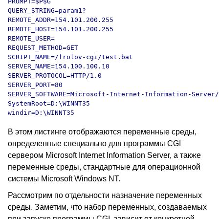
PROMPT=$P$G

QUERY_STRING=param1?

REMOTE_ADDR=154.101.200.255

REMOTE_HOST=154.101.200.255

REMOTE_USER=

REQUEST_METHOD=GET

SCRIPT_NAME=/frolov-cgi/test.bat

SERVER_NAME=154.100.100.10

SERVER_PROTOCOL=HTTP/1.0

SERVER_PORT=80

SERVER_SOFTWARE=Microsoft-Internet-Information-Server/
SystemRoot=D:\WINNT35

В этом листинге отображаются переменные среды,
определенные специально для программы CGI
сервером Microsoft Internet Information Server, а также
переменные среды, стандартные для операционной
системы Microsoft Windows NT.
Рассмотрим по отдельности назначение переменных
среды. Заметим, что набор переменных, создаваемых
при запуске программы CGI, зависит от конкретной