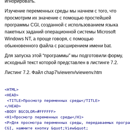
игнорировать.
Изучение переменных среды мы начнем с того, что
просмотрим их значение с помощью простейшей
программы CGI, созданной с использованием языка
пакетных заданий операционной системы Microsoft
Windows NT, а проще говоря, с помощью
обыкновенного файла с расширением имени bat.
Для запуска этой “программы” мы подготовили форму,
исходный текст которой представлен в листинге 7.2.
Листинг 7.2. Файл chap7\viewenv\viewenv.htm
<HTML>

<HEAD>

 <TITLE>Просмотр переменных среды</TITLE>

</HEAD>

<BODY BGCOLOR=#FFFFFF>

<H1>Просмотр переменных среды</H1>

<P>Для просмотра переменных среды, передаваемых програ
CGI, нажмите кнопку &quot;View&quot;
