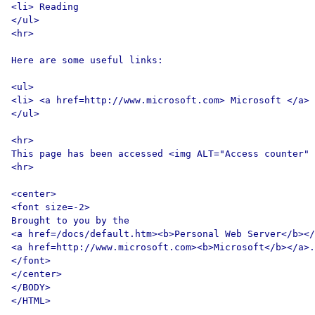
<li> Reading

</ul>

<hr>

Here are some useful links:

<ul>

<li> <a href=http://www.microsoft.com> Microsoft </a>

</ul>

<hr>

This page has been accessed <img ALT="Access counter" 
<hr>

<center>

<font size=-2>

Brought to you by the

<a href=/docs/default.htm><b>Personal Web Server</b></
<a href=http://www.microsoft.com><b>Microsoft</b></a>.

</font>

</center>

</BODY>
