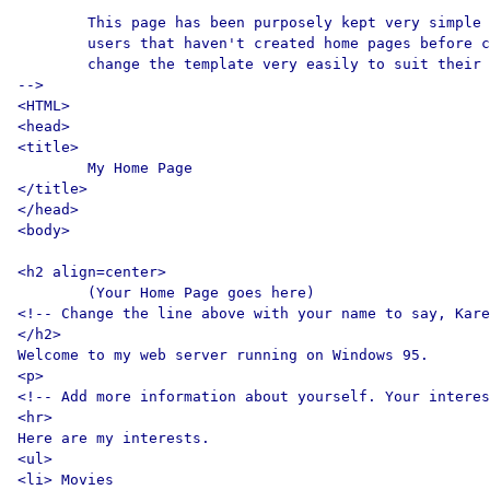
	This page has been purposely kept very simple so that even

	users that haven't created home pages before can

	change the template very easily to suit their needs.

-->

<HTML>

<head>

<title>

	My Home Page

</title>

</head>

<body>

<h2 align=center>

	(Your Home Page goes here)

<!-- Change the line above with your name to say, Kare
</h2>

Welcome to my web server running on Windows 95.

<p>

<!-- Add more information about yourself. Your interes
<hr>

Here are my interests.

<ul>

<li> Movies
