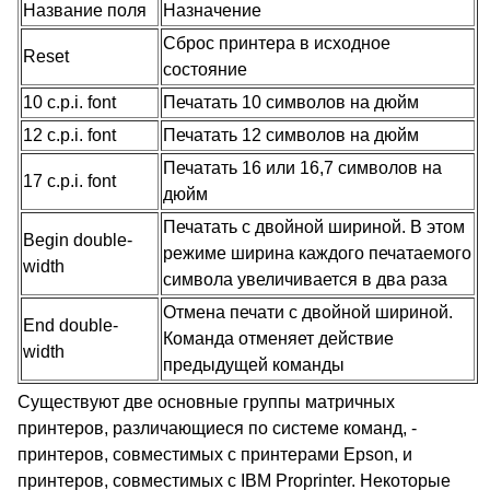
Название поля
Назначение
Сброс принтера в исходное
Reset
состояние
10 c.p.i. font
Печатать 10 символов на дюйм
12 c.p.i. font
Печатать 12 символов на дюйм
Печатать 16 или 16,7 символов на
17 c.p.i. font
дюйм
Печатать с двойной шириной. В этом
Begin double-
режиме ширина каждого печатаемого
width
символа увеличивается в два раза
Отмена печати с двойной шириной.
End double-
Команда отменяет действие
width
предыдущей команды
Существуют две основные группы матричных
принтеров, различающиеся по системе команд, -
принтеров, совместимых с принтерами Epson, и
принтеров, совместимых с IBM Proprinter. Некоторые