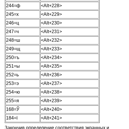
244=ф
<Alt+228>
245=х
<Alt+229>
246=ц
<Alt+230>
247=ч
<Alt+231>
248=ш
<Alt+232>
249=щ
<Alt+233>
250=ъ
<Alt+234>
251=ы
<Alt+235>
252=ь
<Alt+236>
253=э
<Alt+237>
254=ю
<Alt+238>
255=я
<Alt+239>
168=Ў
<Alt+240>
184=ї
<Alt+241>
Закончив определение соответствия экранных и