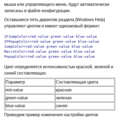
мыши или управляющего меню, будут автоматически
записаны в файле конфигурации.
Оставшиеся пять директив раздела [Windows Help]
управляют цветом и имеют одинаковый формат:
IFJumpColor=red-value green-value blue-value

IFPopupColor=red-value green-value blue-value

JumpColor=red-value green-value blue-value

MacroColor=red-value green-value blue-value

PopupColor=red-value green-value blue-value
Цвет определяется интенсивностью красной, зеленой и
синей составляющих.
Параметр
Составляющая цвета
red-value
красная
green-value
зеленая
blue-value
синяя
Приведем пример изменения настройки цветов