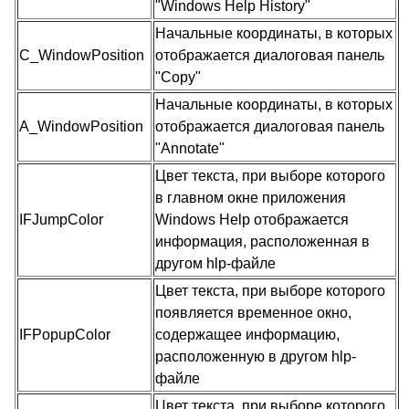
"Windows Help History"
Начальные координаты, в которых
C_WindowPosition
отображается диалоговая панель
"Copy"
Начальные координаты, в которых
A_WindowPosition
отображается диалоговая панель
"Annotate"
Цвет текста, при выборе которого
в главном окне приложения
IFJumpColor
Windows Help отображается
информация, расположенная в
другом hlp-файле
Цвет текста, при выборе которого
появляется временное окно,
IFPopupColor
содержащее информацию,
расположенную в другом hlp-
файле
Цвет текста, при выборе которого