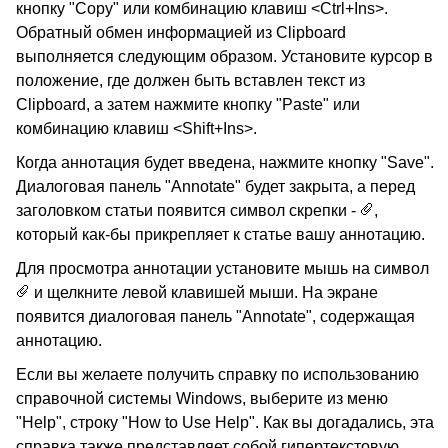
кнопку "Copy" или комбинацию клавиш <Ctrl+Ins>.
Обратный обмен информацией из Clipboard
выполняется следующим образом. Установите курсор в
положение, где должен быть вставлен текст из
Clipboard, а затем нажмите кнопку "Paste" или
комбинацию клавиш <Shift+Ins>.
Когда аннотация будет введена, нажмите кнопку "Save".
Диалоговая панель "Annotate" будет закрыта, а перед
заголовком статьи появится символ скрепки -
,
который как-бы прикрепляет к статье вашу аннотацию.
Для просмотра аннотации установите мышь на символ
и щелкните левой клавишей мыши. На экране
появится диалоговая панель "Annotate", содержащая
аннотацию.
Если вы желаете получить справку по использованию
справочной системы Windows, выберите из меню
"Help", строку "How to Use Help". Как вы догадались, эта
справка также представляет собой гипертекстовую