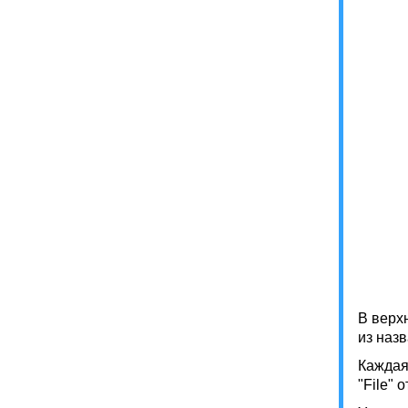
В верх
из наз
Каждая 
"File"