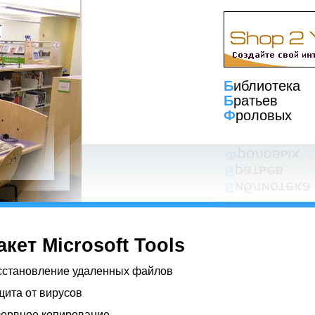
Б
иблиотека
Б
ратьев
Ф
роловых
акет Microsoft Tools
осстановление удаленных файлов
щита от вирусов
езервное копирование