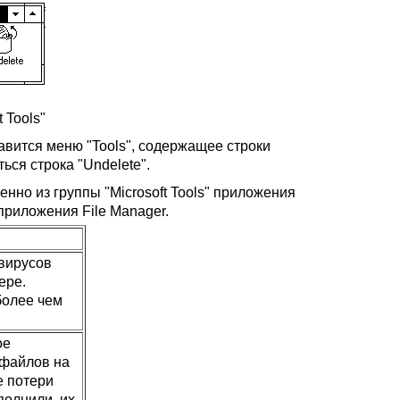
t Tools"
авится меню "Tools", содержащее строки
иться строка "Undelete".
енно из группы "Microsoft Tools" приложения
приложения File Manager.
 вирусов
ере.
 более чем
ое
 файлов на
е потери
полнили, их