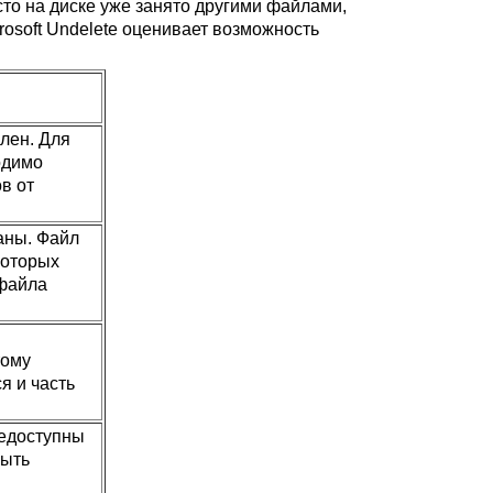
то на диске уже занято другими файлами,
osoft Undelete оценивает возможность
лен. Для
одимо
в от
аны. Файл
которых
 файла
тому
я и часть
недоступны
быть