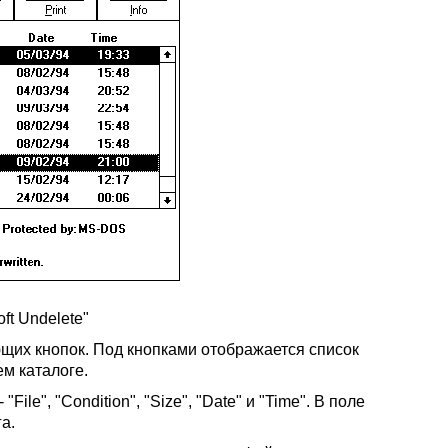
oft Undelete"
ющих кнопок. Под кнопками отображается список
м каталоге.
ile", "Condition", "Size", "Date" и "Time". В поле
а.