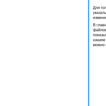
Для тог
указать
изменит
В главн
файлов
показы
нашем 
можно 