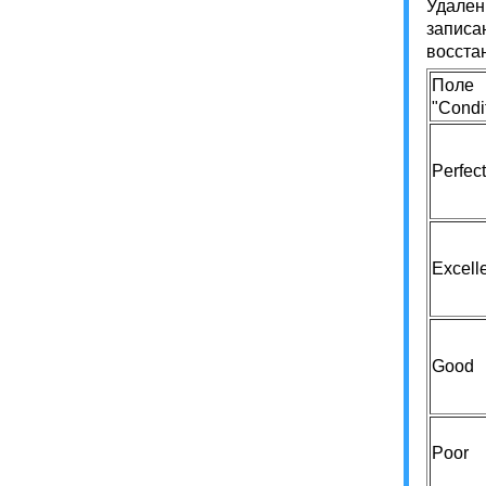
Удален
записа
восста
Поле
"Condi
Perfect
Excell
Good
Poor