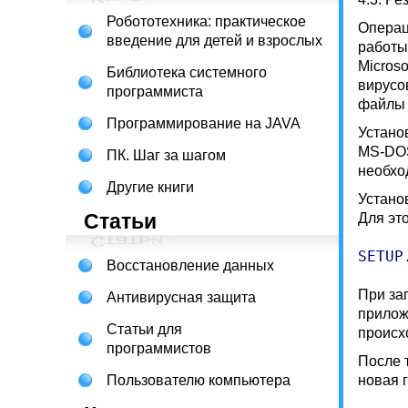
Робототехника: практическое
Операц
введение для детей и взрослых
работы 
Micros
Библиотека системного
вирусо
программиста
файлы 
Программирование на JAVA
Устано
MS-DOS
ПК. Шаг за шагом
необхо
Другие книги
Устано
Статьи
Для эт
SETUP
Восстановление данных
При за
Антивирусная защита
прилож
Статьи для
происх
программистов
После т
Пользователю компьютера
новая г