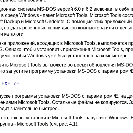
ионная система MS-DOS версий 6.0 и 6.2 включает в себя
в среде Windows - пакет Microsoft Tools. Microsoft Tools сост
oft Backup и Microsoft Undelete. С помощью этих приложен
в, создать резервные копии дисков компьютера или отдель
и каталоги.
вка приложений, входящих в Microsoft Tools, выполняется
. Однако чтобы установить приложения Microsoft Tools, п
димо, чтобы Windows уже был установлен на компьютере.
вить Microsoft Tools вы можете во время обновления MS-DO
ого запустите программу установки MS-DOS с параметром /E
.EXE /E
пуске программы установки MS-DOS с параметром /E, на д
ениями Microsoft Tools. Остальные файлы не копируются. З
одит значительно быстрее.
ого, как вы установите Microsoft Tools, запустите Windows
руппа - Microsoft Tools (см. рис. 4.1).