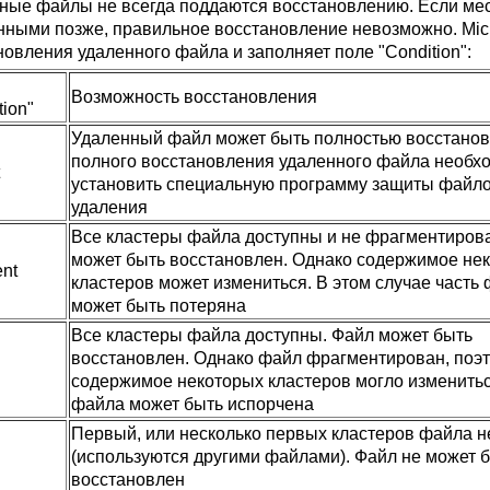
ные файлы не всегда поддаются восстановлению. Если мес
нными позже, правильное восстановление невозможно. Micr
новления удаленного файла и заполняет поле "Condition":
Возможность восстановления
tion"
Удаленный файл может быть полностью восстанов
полного восстановления удаленного файла необх
установить специальную программу защиты файло
удаления
Все кластеры файла доступны и не фрагментиров
может быть восстановлен. Однако содержимое не
ent
кластеров может измениться. В этом случае часть
может быть потеряна
Все кластеры файла доступны. Файл может быть
восстановлен. Однако файл фрагментирован, поэ
содержимое некоторых кластеров могло изменитьс
файла может быть испорчена
Первый, или несколько первых кластеров файла 
(используются другими файлами). Файл не может 
восстановлен