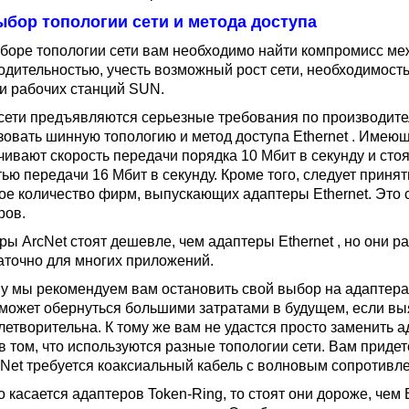
Выбор топологии сети и метода доступа
боре топологии сети вам необходимо найти компромисс меж
одительностью, учесть возможный рост сети, необходимост
и рабочих станций SUN.
 сети предъявляются серьезные требования по производит
зовать шинную топологию и метод доступа Ethernet . Имеющ
чивают скорость передачи порядка 10 Мбит в секунду и сто
ью передачи 16 Мбит в секунду. Кроме того, следует принят
ое количество фирм, выпускающих адаптеры Ethernet. Это 
ров.
ы ArcNet стоят дешевле, чем адаптеры Ethernet , но они ра
аточно для многих приложений.
у мы рекомендуем вам остановить свой выбор на адаптерах
 может обернуться большими затратами в будущем, если выя
летворительна. К тому же вам не удастся просто заменить а
в том, что используются разные топологии сети. Вам придет
cNet требуется коаксиальный кабель с волновым сопротивлен
о касается адаптеров Token-Ring, то стоят они дороже, чем