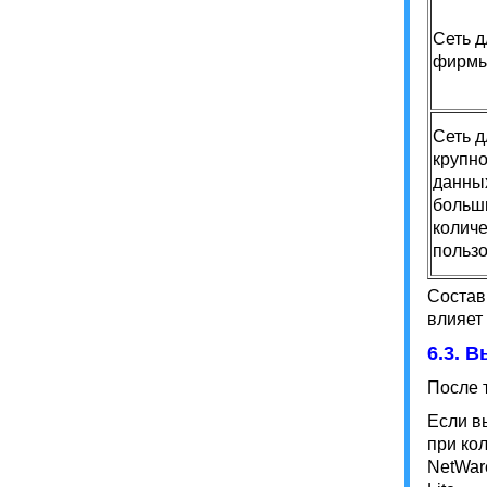
Сеть д
фирм
Сеть д
крупно
данны
больш
колич
польз
Состав
влияет
6.3. 
После 
Если в
при ко
NetWare