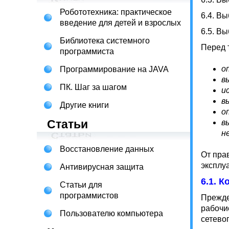
Робототехника: практическое
6.4.
Выб
введение для детей и взрослых
6.5.
Вы
Библиотека системного
Перед 
программиста
о
Программирование на JAVA
в
ПК. Шаг за шагом
и
в
Другие книги
о
Статьи
в
н
Восстановление данных
От пра
эксплу
Антивирусная защита
6.1. 
Статьи для
программистов
Прежде
рабочи
Пользователю компьютера
сетево