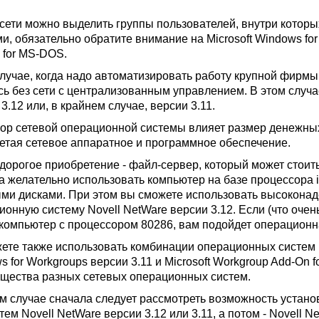
 сети можно выделить группы пользователей, внутри котор
, обязательно обратите внимание на Microsoft Windows for 
 for MS-DOS.
случае, когда надо автоматизировать работу крупной фирмы
сь без сети с централизованным управлением. В этом случа
3.12 или, в крайнем случае, версии 3.11.
ор сетевой операционной системы влияет размер денежных 
етая сетевое аппаратное и программное обеспечение.
дорогое приобретение - файл-сервер, который может стоить
а желательно использовать компьютер на базе процессора i
ми дисками. При этом вы сможете использовать высокона
ионную систему Novell NetWare версии 3.12. Если (что оче
 компьютер с процессором 80286, вам подойдет операционна
ете также использовать комбинации операционных систем Net
s for Workgroups версии 3.11 и Microsoft Workgroup Add-On
щества разных сетевых операционных систем.
м случае сначала следует рассмотреть возможность установ
атем Novell NetWare версии 3.12 или 3.11, а потом - Novell N