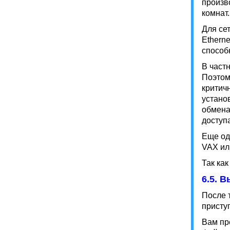
произв
комнат.
Для се
Ethern
способн
В част
Поэтом
критич
устано
обмена
доступа
Еще од
VAX или
Так ка
6.5. 
После 
присту
Вам пр