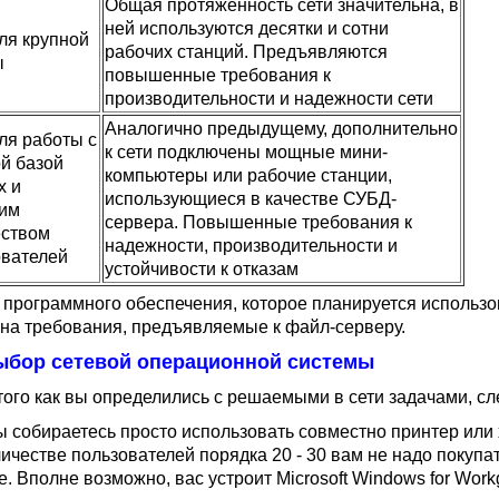
Общая протяженность сети значительна, в
ней используются десятки и сотни
ля крупной
рабочих станций. Предъявляются
ы
повышенные требования к
производительности и надежности сети
Аналогично предыдущему, дополнительно
ля работы с
к сети подключены мощные мини-
й базой
компьютеры или рабочие станции,
х и
использующиеся в качестве СУБД-
им
сервера. Повышенные требования к
еством
надежности, производительности и
ователей
устойчивости к отказам
 программного обеспечения, которое планируется использов
 на требования, предъявляемые к файл-серверу.
Выбор сетевой операционной системы
того как вы определились с решаемыми в сети задачами, с
ы собираетесь просто использовать совместно принтер или 
личестве пользователей порядка 20 - 30 вам не надо покуп
. Вполне возможно, вас устроит Microsoft Windows for Work