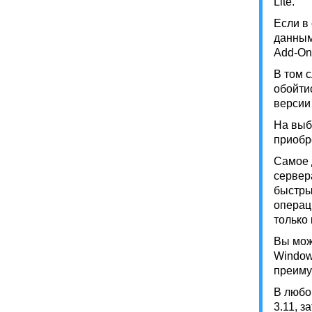
Lite.
Если в
данными
Add-On
В том 
обойти
версии 
На выб
приобр
Самое 
сервер
быстры
операц
только
Вы мож
Window
преиму
В любо
3.11, з