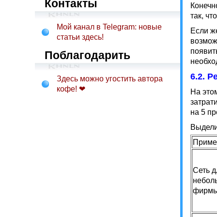
Контакты
Конечн
так, ч
Мой канал в Telegram: новые
Если ж
статьи здесь!
возможн
появит
Поблагодарить
необхо
6.2. 
Здесь можно угостить автора
кофе! ❤
На этом
затрат
на 5 п
Выдели
Приме
Сеть д
небол
фирм