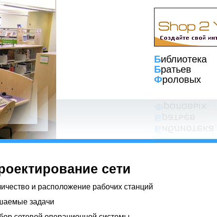
Б
иблиотека
Б
ратьев
Ф
роловых
Проектирование сети
ичество и расположение рабочих станций
шаемые задачи
бор сетевой операционной системы