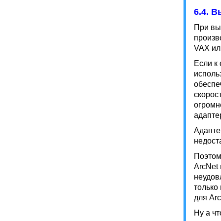
6.4. 
При вы
произв
VAX ил
Если к
исполь
обеспе
скорост
огромн
адапте
Адаптер
недост
Поэтом
ArcNet
неудов
только 
для Ar
Ну а чт