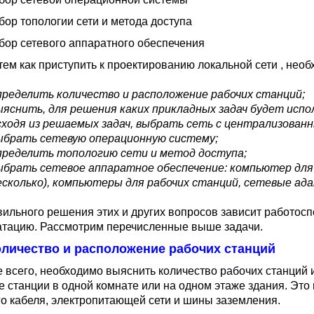
ор топологии сети и метода доступа
бор сетевого аппаратного обеспечения
тем как приступить к проектированию локальной сети , необ
пределить количество и расположение рабочих станций;
ыяснить, для решения каких прикладных задач будет испо
сходя из решаемых задач, выбрать сеть с централизован
ыбрать сетевую операционную систему;
пределить топологию сети и метод доступа;
ыбрать сетевое аппаратное обеспечение: компьютер для ф
есколько), компьютеры для рабочих станций, сетевые адап
вильного решения этих и других вопросов зависит работоспо
атацию. Рассмотрим перечисленные выше задачи.
Количество и расположение рабочих станций
 всего, необходимо выяснить количество рабочих станций 
е станции в одной комнате или на одном этаже здания. Это 
го кабеля, электропитающей сети и шины заземления.