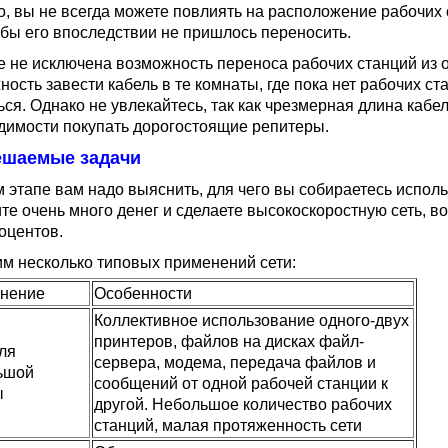
о, вы не всегда можете повлиять на расположение рабочих 
тобы его впоследствии не пришлось переносить.
е не исключена возможность переноса рабочих станций из 
ость завести кабель в те комнаты, где пока нет рабочих ст
ься. Однако не увлекайтесь, так как чрезмерная длина кабе
димости покупать дорогостоящие репитеры.
Решаемые задачи
 этапе вам надо выяснить, для чего вы собираетесь использ
ите очень много денег и сделаете высокоскоростную сеть, в
роцентов.
м несколько типовых применений сети:
нение
Особенности
Коллективное использование одного-двух
принтеров, файлов на дисках файл-
ля
сервера, модема, передача файлов и
ьшой
сообщений от одной рабочей станции к
ы
другой. Небольшое количество рабочих
станций, малая протяженность сети