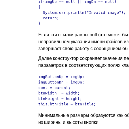
if(imgUp == null || imgDn == null)

{

  System.err.println("Invalid image");

  return;

}
Если эти ссылки равны null (что может бы
неправильном указании имени файлов из
завершает свою работу с сообщением об
Далее конструктор сохраняет значения п
параметров в соответствующих полях клас
imgButtonUp = imgUp;

imgButtonDn = imgDn;

cont = parent;

btnWidth  = width;

btnHeight = height;

this.btnTitle = btnTitle;
Минимальные размеры образуются как об
из ширины и высоты кнопки: