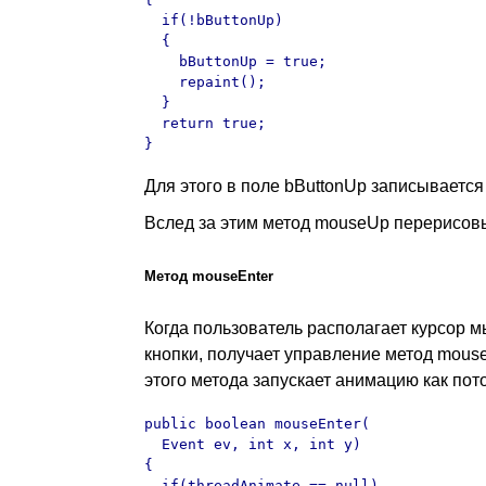
  if(!bButtonUp)

  {

    bButtonUp = true;

    repaint();

  }  

  return true;

}
Для этого в поле bButtonUp записывается 
Вслед за этим метод mouseUp перерисовы
Метод mouseEnter
Когда пользователь располагает курсор 
кнопки, получает управление метод mous
этого метода запускает анимацию как пото
public boolean mouseEnter(

  Event ev, int x, int y)

{

  if(threadAnimate == null)
