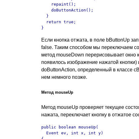
    repaint();

    doButtonAction();

  }  

  return true;

}
Если кнопка отжата, в поле bButtonUp за
false. Таким способом мы переключаем с
метод mouseDown перерисовывает окно к
появилось изображение нажатой кнопки) 
doButtonAction, определенный в классе c
нем немного позже.
Метод mouseUp
Метод mouseUp проверяет текущее состоя
нажата, переключает кнопку в отжатое со
public boolean mouseUp(

  Event ev, int x, int y)

{
