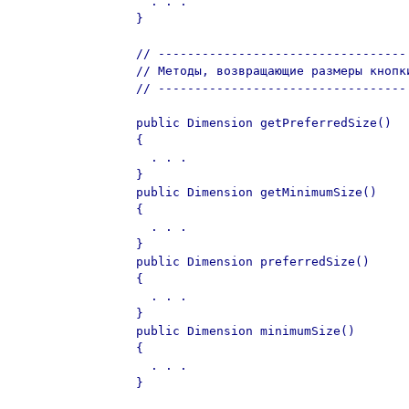
    . . .

  }  

  // ----------------------------------

  // Методы, возвращающие размеры кнопки
  // ----------------------------------

  public Dimension getPreferredSize()

  {

    . . .

  }

  public Dimension getMinimumSize()

  {

    . . .

  }

  public Dimension preferredSize()

  {

    . . .

  }

  public Dimension minimumSize()

  {

    . . .

  }
