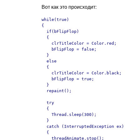
Вот как это происходит:
while(true)

{

  if(bFlipFlop)

  {

    clrTitleColor = Color.red;

    bFlipFlop = false;

  }

  else

  {

    clrTitleColor = Color.black;

    bFlipFlop = true;

  }

  repaint();

  try

  {

    Thread.sleep(300);

  }

  catch (InterruptedException ex)

  {

    threadAnimate.stop();
