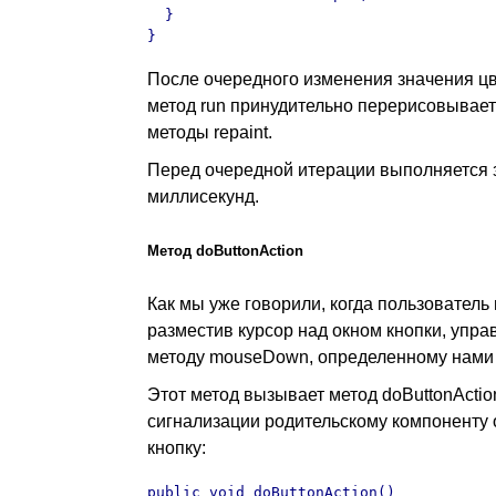
  }

}
После очередного изменения значения цвет
метод run принудительно перерисовывает
методы repaint.
Перед очередной итерации выполняется 
миллисекунд.
Метод doButtonAction
Как мы уже говорили, когда пользователь
разместив курсор над окном кнопки, упр
методу mouseDown, определенному нами в
Этот метод вызывает метод doButtonActi
сигнализации родительскому компоненту 
кнопку:
public void doButtonAction()
