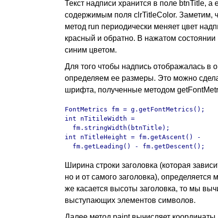
Текст надписи хранится в поле btnTitle, а
содержимым поля clrTitleColor. Заметим,
метод run периодически меняет цвет надп
красный и обратно. В нажатом состоянии
синим цветом.
Для того чтобы надпись отображалась в о
определяем ее размеры. Это можно сдела
шрифта, полученные методом getFontMetr
FontMetrics fm = g.getFontMetrics();

int nTitileWidth = 

  fm.stringWidth(btnTitle);

int nTitleHeight = fm.getAscent() - 

  fm.getLeading() - fm.getDescent();
Ширина строки заголовка (которая зависи
но и от самого заголовка), определяется м
же касается высоты заголовка, то мы выч
выступающих элементов символов.
Далее метод paint вычисляет координаты