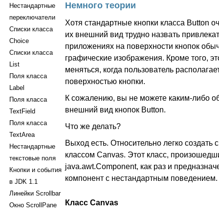
Немного теории
Нестандартные
переключатели
Хотя стандартные кнопки класса Button оч
Списки класса
их внешний вид трудно назвать привлек
Choice
приложениях на поверхности кнопок обы
Списки класса
графические изображения. Кроме того, э
List
меняться, когда пользователь располагае
Поля класса
поверхностью кнопки.
Label
К сожалению, вы не можете каким-либо о
Поля класса
внешний вид кнопок Button.
TextField
Поля класса
Что же делать?
TextArea
Выход есть. Относительно легко создать с
Нестандартные
классом Canvas. Этот класс, произошедш
текстовые поля
java.awt.Component, как раз и предназнач
Кнопки и события
компонент с нестандартным поведением.
в JDK 1.1
Линейки Scrollbar
Класс Canvas
Окно ScrollPane