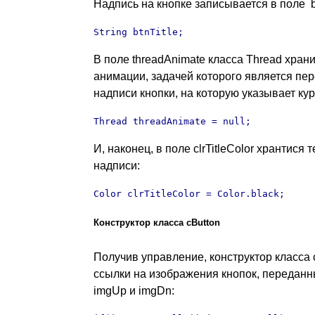
Надпись на кнопке записывается в поле
String btnTitle;
В поле threadAnimate класса Thread храни
анимации, задачей которого является пе
надписи кнопки, на которую указывает ку
Thread threadAnimate = null;
И, наконец, в поле clrTitleColor хрантися 
надписи:
Color clrTitleColor = Color.black;
Конструктор класса cButton
Получив управление, конструктор класса 
ссылки на изображения кнопок, передан
imgUp и imgDn: