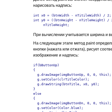
нарисовать надпись:
int x0 = (btnWidth - nTitileWidth) / 2;

int y0 = ((btnHeight - nTitleHeight) / 2
     nTitleHeight;
При вычислении учитывается ширина и вы
На следующем этапе метод paint определ
кнопки (нажата или отжата), рисует соот
изображение и надпись:
if(bButtonUp)

{

  g.drawImage(imgButtonUp, 0, 0, this);

  g.setColor(clrTitleColor);

  g.drawString(btnTitle, x0, y0);

}

else

{

  g.drawImage(imgButtonDn, 0, 0, this);

  g.setColor(Color.blue);
