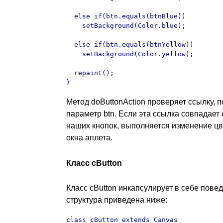
  else if(btn.equals(btnBlue))

    setBackground(Color.blue);

  else if(btn.equals(btnYellow))

    setBackground(Color.yellow);

  repaint();

}
Метод doButtonAction проверяет ссылку, 
параметр btn. Если эта ссылка совпадает 
наших кнопок, выполняется изменение цв
окна аплета.
Класс cButton
Класс cButton инкапсулирует в себе пове
структура приведена ниже:
class cButton extends Canvas
