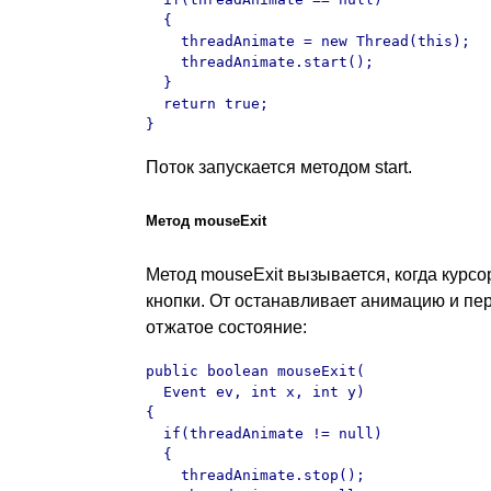
  {

    threadAnimate = new Thread(this);

    threadAnimate.start();

  }

  return true;

}
Поток запускается методом start.
Метод mouseExit
Метод mouseExit вызывается, когда курсо
кнопки. От останавливает анимацию и пер
отжатое состояние:
public boolean mouseExit(

  Event ev, int x, int y)

{

  if(threadAnimate != null)

  {

    threadAnimate.stop();
