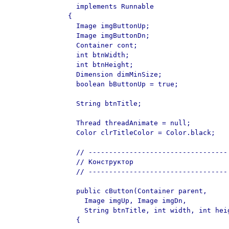
  implements Runnable

{

  Image imgButtonUp;

  Image imgButtonDn;

  Container cont;

  int btnWidth;

  int btnHeight;

  Dimension dimMinSize;

  boolean bButtonUp = true;

  String btnTitle;

  Thread threadAnimate = null;

  Color clrTitleColor = Color.black;

  // ----------------------------------

  // Конструктор

  // ----------------------------------

  public cButton(Container parent,

    Image imgUp, Image imgDn,

    String btnTitle, int width, int heig
  {
