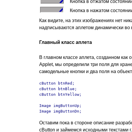
Кнопка в отжатом состояни
Кнопка в нажатом состояни
Как видите, на этих изображениях нет ник
надписываются аплетом динамически во 
Главный класс аплета
В главном классе аплета, созданном как 
Applet, мы определили три поля для хран
самодельные кнопки и два поля на объект
cButton btnRed;

cButton btnBlue;

cButton btnYellow;

Image imgButtonUp;

Image imgButtonDn;
Оставим пока в стороне описание разраб
cButton и займемся исходными текстами г