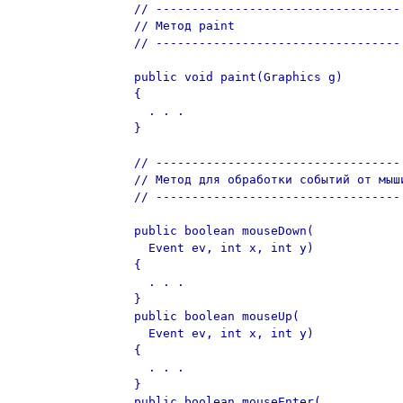
  // ----------------------------------

  // Метод paint

  // ----------------------------------

  public void paint(Graphics g)

  {

    . . .

  }

  // ----------------------------------

  // Метод для обработки событий от мыши
  // ----------------------------------

  public boolean mouseDown(

    Event ev, int x, int y)

  {

    . . .

  }

  public boolean mouseUp(

    Event ev, int x, int y)

  {

    . . .

  }

  public boolean mouseEnter(
