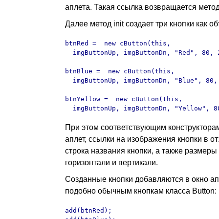
аплета. Такая ссылка возвращается мето
Далее метод init создает три кнопки как о
btnRed =  new cButton(this, 

  imgButtonUp, imgButtonDn, "Red", 80, 2
btnBlue =  new cButton(this, 

  imgButtonUp, imgButtonDn, "Blue", 80, 
btnYellow =  new cButton(this, 

  imgButtonUp, imgButtonDn, "Yellow", 8
При этом соответствующим конструкторам
аплет, ссылки на изображения кнопки в о
строка названия кнопки, а также размеры 
горизонтали и вертикали.
Созданные кнопки добавляются в окно ап
подобно обычным кнопкам класса Button:
add(btnRed);
