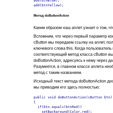
add(btnBlue);

add(btnYellow);
Метод doButtonAction
Каким образом наш аплет узнает о том, ч
Вспомним, что через первый параметр ко
cButton мы передаем ссылку на аплет, п
ключевого слова this. Когда пользователь
соответствующий метод класса cButton в
doButtonAction, адресуясь к нему через д
Разумеется, в главном классе аплета не
метод с таким названием.
Исходный текст метода doButtonAction до
мы приводим его здесь полностью:
public void doButtonAction(cButton btn)

{

  if(btn.equals(btnRed))

    setBackground(Color.red);
