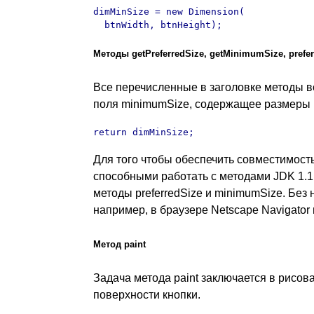
dimMinSize = new Dimension(

  btnWidth, btnHeight);
Методы getPreferredSize, getMinimumSize, prefe
Все перечисленные в заголовке методы 
поля minimumSize, содержащее размеры 
return dimMinSize;
Для того чтобы обеспечить совместимость
способными работать с методами JDK 1.
методы preferredSize и minimumSize. Без 
например, в браузере Netscape Navigator 
Метод
paint
Задача метода paint заключается в рисов
поверхности кнопки.