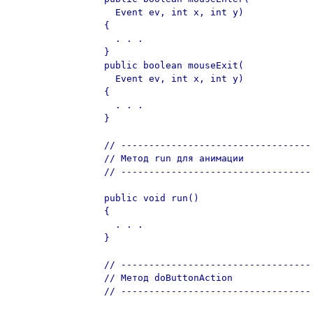
    Event ev, int x, int y)

  {

    . . .

  }

  public boolean mouseExit(

    Event ev, int x, int y)

  {

    . . .

  }

  // ----------------------------------

  // Метод run для анимации

  // ----------------------------------

  public void run()

  {

    . . .

  }

  // ----------------------------------

  // Метод doButtonAction

  // ----------------------------------
