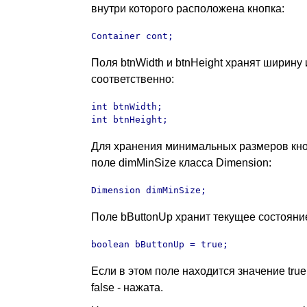
внутри которого расположена кнопка:
Container cont;
Поля btnWidth и btnHeight хранят ширину 
соответственно:
int btnWidth;

int btnHeight;
Для хранения минимальных размеров кн
поле dimMinSize класса Dimension:
Dimension dimMinSize;
Поле bButtonUp хранит текущее состояние
boolean bButtonUp = true;
Если в этом поле находится значение true
false - нажата.