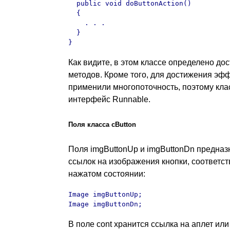
  public void doButtonAction()

  {

    . . .

  }

}
Как видите, в этом классе определено до
методов. Кроме того, для достижения эф
применили многопоточность, поэтому клас
интерфейс Runnable.
Поля класса cButton
Поля imgButtonUp и imgButtonDn предна
ссылок на изображения кнопки, соответст
нажатом состоянии:
Image imgButtonUp;

Image imgButtonDn;
В поле cont хранится ссылка на аплет или