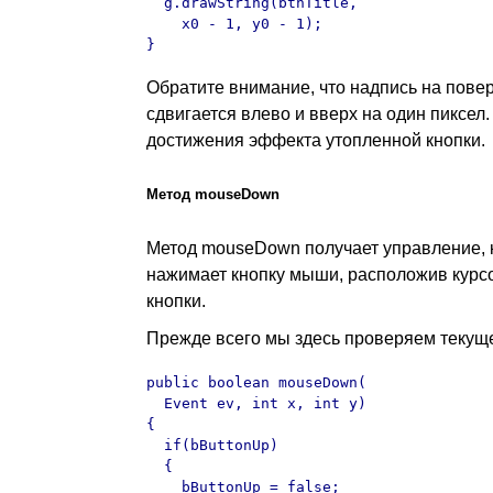
  g.drawString(btnTitle, 

    x0 - 1, y0 - 1);

}
Обратите внимание, что надпись на пове
сдвигается влево и вверх на один пиксел
достижения эффекта утопленной кнопки.
Метод mouseDown
Метод mouseDown получает управление, 
нажимает кнопку мыши, расположив курс
кнопки.
Прежде всего мы здесь проверяем текущ
public boolean mouseDown(

  Event ev, int x, int y)

{

  if(bButtonUp)

  {

    bButtonUp = false;
