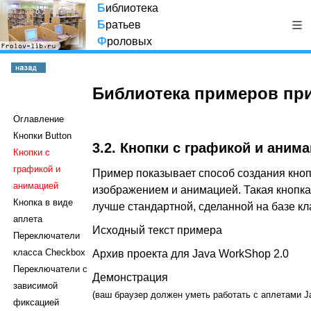
Б
иблиотека
Б
ратьев
Ф
роловых
Библиотека примеров пр
Оглавление
Кнопки Button
3.2. Кнопки с графикой и аним
Кнопки с
графикой и
Пример показывает способ создания кноп
анимацией
изображением и анимацией. Такая кнопка
Кнопка в виде
лучше стандартной, сделанной на базе кла
аплета
Исходный текст примера
Переключатели
класса Checkbox
Архив проекта для Java WorkShop 2.0
Переключатели с
Демонстрация
зависимой
(ваш браузер должен уметь работать с аплетами J
фиксацией