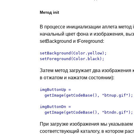
Метод init
В процессе инициализации аплета метод i
начальный цвет фона и изображения, выз
setBackground и tForeground:
setBackground(Color.yellow);

setForeground(Color.black);
Затем метод загружает два изображения к
в отжатом и нажатом состоянии):
imgButtonUp = 

  getImage(getCodeBase(), "btnup.gif");

imgButtonDn = 

  getImage(getCodeBase(), "btndn.gif");
При загрузке изображения мы указываем 
соответствующий каталогу, в котором р