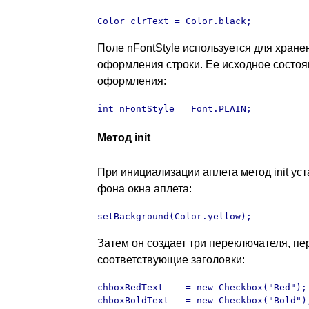
Color clrText = Color.black;
Поле nFontStyle используется для хран
оформления строки. Ее исходное состоян
оформления:
int nFontStyle = Font.PLAIN;
Метод init
При инициализации аплета метод init ус
фона окна аплета:
setBackground(Color.yellow);
Затем он создает три переключателя, пе
соответствующие заголовки:
chboxRedText    = new Checkbox("Red");

chboxBoldText   = new Checkbox("Bold");