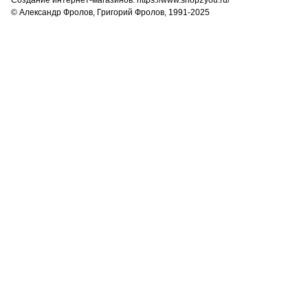
Создание интернет-магазинов: https://www.shop2you.ru/
© Александр Фролов, Григорий Фролов, 1991-2025