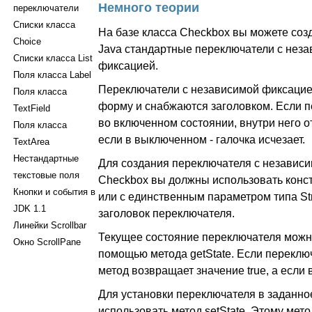
Немного теории
переключатели
Списки класса
На базе класса Checkbox вы можете соз
Choice
Java стандартные переключатели с неза
Списки класса List
фиксацией.
Поля класса Label
Переключатели с независимой фиксаци
Поля класса
форму и снабжаются заголовком. Если 
TextField
во включенном состоянии, внутри него о
Поля класса
если в выключенном - галочка исчезает.
TextArea
Нестандартные
Для создания переключателя с независ
текстовые поля
Checkbox вы должны использовать конст
Кнопки и события в
или с единственным параметром типа St
JDK 1.1
заголовок переключателя.
Линейки Scrollbar
Текущее состояние переключателя можн
Окно ScrollPane
помощью метода getState. Если переключ
метод возвращает значение true, а если в
Для установки переключателя в заданно
использовать метод setState. Этому мет