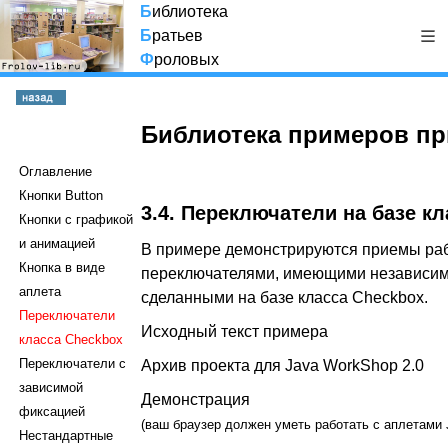
Б
иблиотека
Б
ратьев
Ф
роловых
Библиотека примеров пр
Оглавление
Кнопки Button
3.4. Переключатели на базе к
Кнопки с графикой
и анимацией
В примере демонстрируются приемы ра
Кнопка в виде
переключателями, имеющими независи
аплета
сделанными на базе класса Checkbox.
Переключатели
Исходный текст примера
класса Checkbox
Переключатели с
Архив проекта для Java WorkShop 2.0
зависимой
Демонстрация
фиксацией
(ваш браузер должен уметь работать с аплетами 
Нестандартные