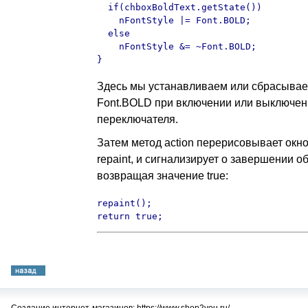
  if(chboxBoldText.getState())

    nFontStyle |= Font.BOLD;

  else

    nFontStyle &= ~Font.BOLD;

}
Здесь мы устанавливаем или сбрасываем
Font.BOLD при включении или выключен
переключателя.
Затем метод action перерисовывает окн
repaint, и сигнализирует о завершении о
возвращая значение true:
repaint();

return true;