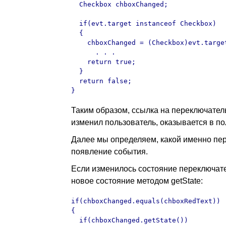
  Checkbox chboxChanged;

  if(evt.target instanceof Checkbox)

  {

    chboxChanged = (Checkbox)evt.target
      . . .

    return true;

  }

  return false;

}
Таким образом, ссылка на переключатель
изменил пользователь, оказывается в п
Далее мы определяем, какой именно пе
появление события.
Если изменилось состояние переключат
новое состояние методом getState:
if(chboxChanged.equals(chboxRedText))

{

  if(chboxChanged.getState())
