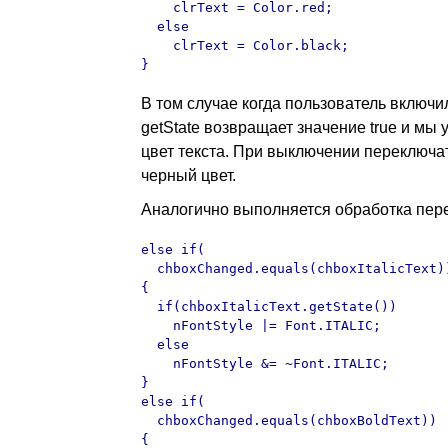
    clrText = Color.red;

  else

    clrText = Color.black;

}
В том случае когда пользователь включи
getState возвращает значение true и мы
цвет текста. При выключении переключ
черный цвет.
Аналогично выполняется обработка перек
else if(

  chboxChanged.equals(chboxItalicText))
{

  if(chboxItalicText.getState())

    nFontStyle |= Font.ITALIC;

  else

    nFontStyle &= ~Font.ITALIC;

}

else if(

  chboxChanged.equals(chboxBoldText))

{
