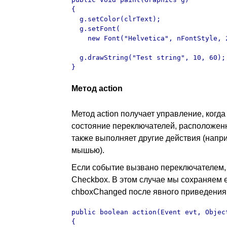
{

  g.setColor(clrText);

  g.setFont(

    new Font("Helvetica", nFontStyle, 2
  g.drawString("Test string", 10, 60);

}
Метод action
Метод action получает управление, когд
состояние переключателей, расположенн
также выполняет другие действия (напр
мышью).
Если событие вызвано переключателем, 
Checkbox. В этом случае мы сохраняем 
chboxChanged после явного приведения 
public boolean action(Event evt, Object
{
