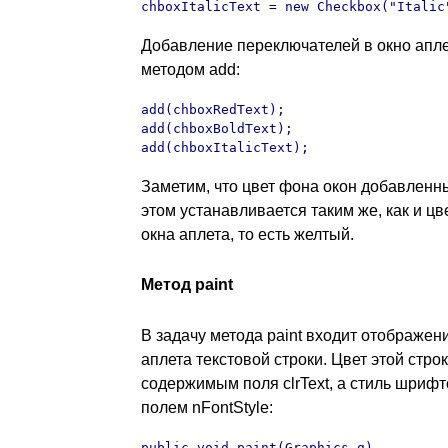
chboxItalicText = new Checkbox("Italic
Добавление переключателей в окно апл
методом add:
add(chboxRedText);

add(chboxBoldText);

add(chboxItalicText);
Заметим, что цвет фона окон добавленн
этом устанавливается таким же, как и ц
окна аплета, то есть желтый.
Метод paint
В задачу метода paint входит отображен
аплета текстовой строки. Цвет этой стро
содержимым поля clrText, а стиль шриф
полем nFontStyle:
public void paint(Graphics g)
