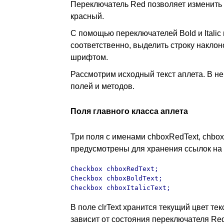
Переключатель Red позволяет изменить ц
красный.
С помощью переключателей Bold и Italic
соответственно, выделить строку накло
шрифтом.
Рассмотрим исходный текст аплета. В н
полей и методов.
Поля главного класса аплета
Три поля с именами chboxRedText, chboxBo
предусмотрены для хранения ссылок на
Checkbox chboxRedText;

Checkbox chboxBoldText;

Checkbox chboxItalicText;
В поле clrText хранится текущий цвет те
зависит от состояния переключателя Red