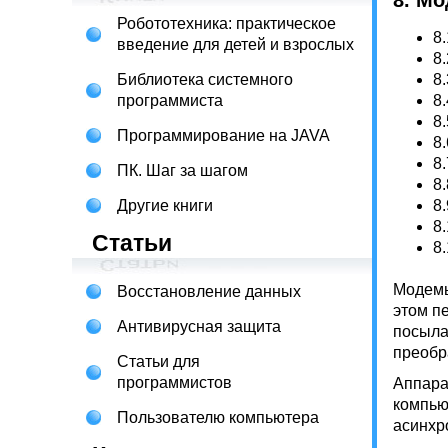
8. М
Робототехника: практическое
8
введение для детей и взрослых
8
Библиотека системного
8
программиста
8
8
Программирование на JAVA
8
8
ПК. Шаг за шагом
8
Другие книги
8
8
Статьи
8
Модемы
Восстановление данных
этом п
Антивирусная защита
посыла
преобр
Статьи для
программистов
Аппара
компью
Пользователю компьютера
асинхр