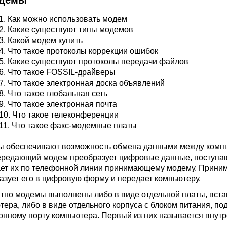
одемы
.1. Как можно использовать модем
.2. Какие существуют типы модемов
.3. Какой модем купить
.4. Что такое протоколы коррекции ошибок
.5. Какие существуют протоколы передачи файлов
.6. Что такое FOSSIL-драйверы
.7. Что такое электронная доска объявлений
.8. Что такое глобальная сеть
.9. Что такое электронная почта
.10. Что такое телеконференции
.11. Что такое факс-модемные платы
 обеспечивают возможность обмена данными между комп
ередающий модем преобразует цифровые данные, поступа
ет их по телефонной линии принимающему модему. Приним
азует его в цифровую форму и передает компьютеру.
тно модемы выполнены либо в виде отдельной платы, вста
тера, либо в виде отдельного корпуса с блоком питания, п
онному порту компьютера. Первый из них называется внутр