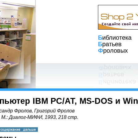
Б
иблиотека
Б
ратьев
Ф
роловых
пьютер IBM PC/AT, MS-DOS и Wi
сандр Фролов, Григорий Фролов
, М.: Диалог-МИФИ, 1993, 218 стр.